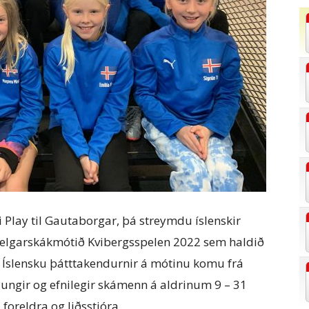
Play til Gautaborgar, þá streymdu íslenskir
elgarskákmótið Kvibergsspelen 2022 sem haldið
. Íslensku þátttakendurnir á mótinu komu frá
 ungir og efnilegir skámenn á aldrinum 9 – 31
foreldra og liðsstjóra.