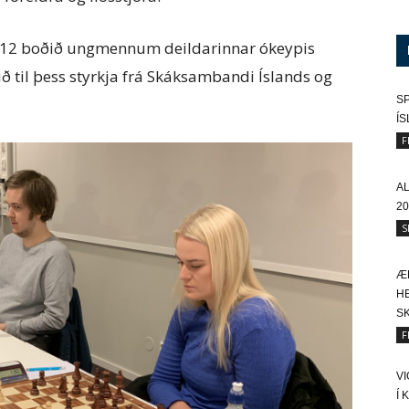
u 2012 boðið ungmennum deildarinnar ókeypis
ð til þess styrkja frá Skáksambandi Íslands og
SP
Í
F
A
20
S
Æ
HE
SK
F
V
Í 