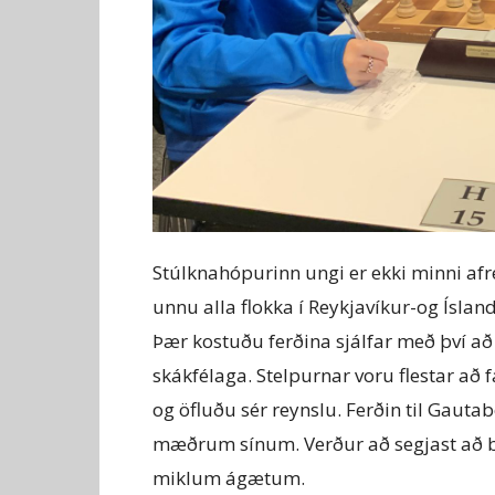
Stúlknahópurinn ungi er ekki minni af
unnu alla flokka í Reykjavíkur-og Ísland
Þær kostuðu ferðina sjálfar með því að 
skákfélaga. Stelpurnar voru flestar að 
og öfluðu sér reynslu. Ferðin til Gauta
mæðrum sínum. Verður að segjast að b
miklum ágætum.