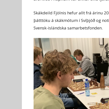
Skákdeild Fjölnis hefur allt frá árin
þátttöku á skákmótum í Svíþjóð og noti
Svensk-isländska samarbetsfonden.