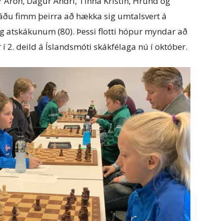
r Aron, Dagur Andri, Tinna Kristín, Hrund og
 náðu fimm þeirra að hækka sig umtalsvert á
 atskákunum (80). Þessi flotti hópur myndar að
r í 2. deild á Íslandsmóti skákfélaga nú í október.