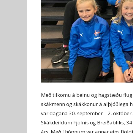
Með tilkomu á beinu og hagstæðu flugi 
skákmenn og skákkonur á alþjóðlega h
var dagana 30. september – 2. október
Skákdeildum Fjölnis og Breiðabliks, 34
árs. Með í hópnum var annar eins fjöldi 