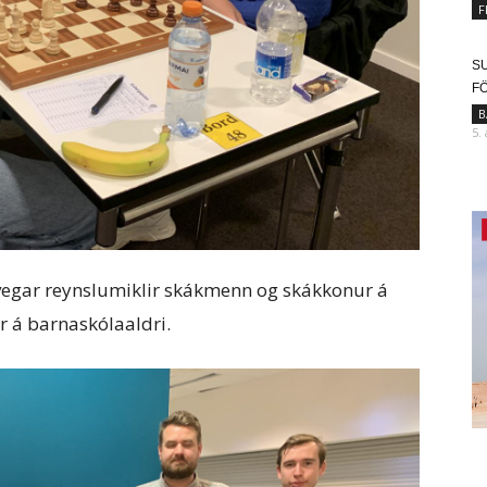
F
SU
F
B
5.
 vegar reynslumiklir skákmenn og skákkonur á
r á barnaskólaaldri.