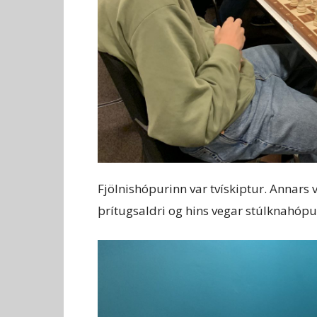
Fjölnishópurinn var tvískiptur. Annars
þrítugsaldri og hins vegar stúlknahópu