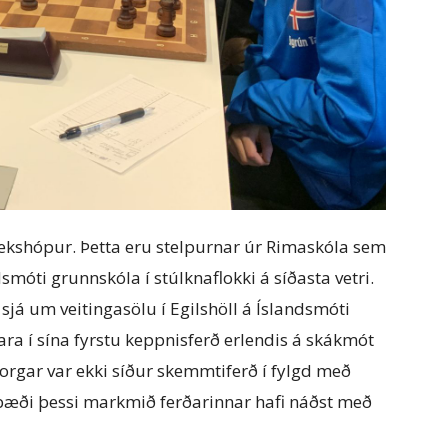
rekshópur. Þetta eru stelpurnar úr Rimaskóla sem
smóti grunnskóla í stúlknaflokki á síðasta vetri.
sjá um veitingasölu í Egilshöll á Íslandsmóti
fara í sína fyrstu keppnisferð erlendis á skákmót
borgar var ekki síður skemmtiferð í fylgd með
æði þessi markmið ferðarinnar hafi náðst með