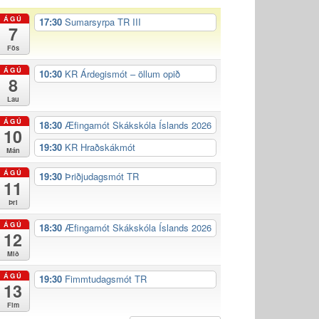
ÁGÚ
17:30
Sumarsyrpa TR III
7
Fös
ÁGÚ
10:30
KR Árdegismót – öllum opið
8
Lau
ÁGÚ
18:30
Æfingamót Skákskóla Íslands 2026
10
19:30
KR Hraðskákmót
Mán
ÁGÚ
19:30
Þriðjudagsmót TR
11
Þri
ÁGÚ
18:30
Æfingamót Skákskóla Íslands 2026
12
Mið
ÁGÚ
19:30
Fimmtudagsmót TR
13
Fim