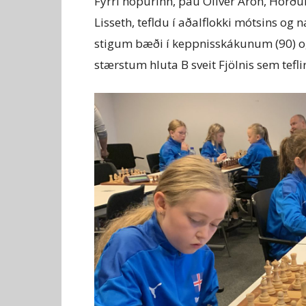
Fyrri hópurinn, þau Oliver Aron, Hörðu
Lisseth, tefldu í aðalflokki mótsins og
stigum bæði í keppnisskákunum (90) og
stærstum hluta B sveit Fjölnis sem tefli