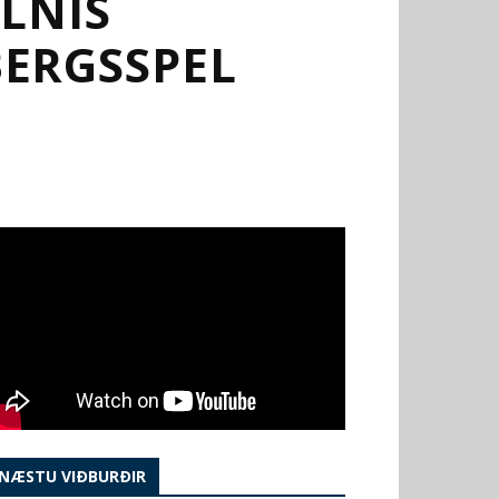
LNIS
BERGSSPEL
NÆSTU VIÐBURÐIR