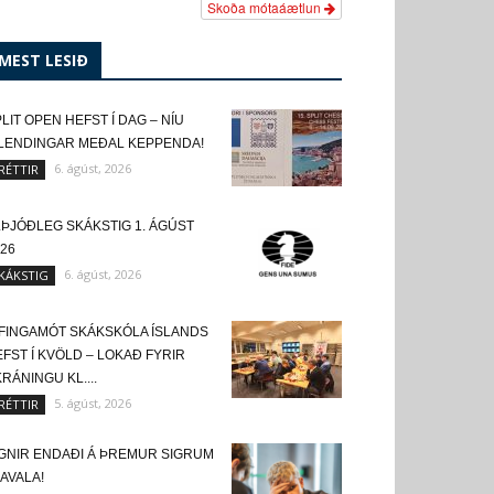
Skoða mótaáætlun
MEST LESIÐ
LIT OPEN HEFST Í DAG – NÍU
SLENDINGAR MEÐAL KEPPENDA!
6. ágúst, 2026
RÉTTIR
LÞJÓÐLEG SKÁKSTIG 1. ÁGÚST
26
6. ágúst, 2026
KÁKSTIG
FINGAMÓT SKÁKSKÓLA ÍSLANDS
FST Í KVÖLD – LOKAÐ FYRIR
RÁNINGU KL....
5. ágúst, 2026
RÉTTIR
IGNIR ENDAÐI Á ÞREMUR SIGRUM
KAVALA!