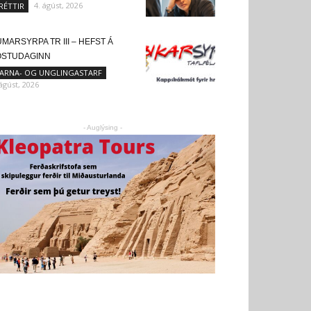
4. ágúst, 2026
RÉTTIR
MARSYRPA TR III – HEFST Á
ÖSTUDAGINN
ARNA- OG UNGLINGASTARF
 ágúst, 2026
- Auglýsing -