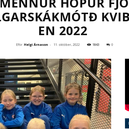
LMENNUR HÓPUR FJÖ
LGARSKÁKMÓTÐ KVI
EN 2022
Eftir
Helgi Árnason
-
11. október, 2022
1843
0