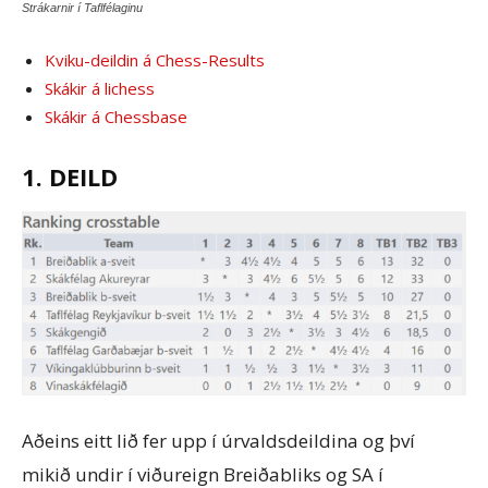
Strákarnir í Taflfélaginu
Kviku-deildin á Chess-Results
Skákir á lichess
Skákir á Chessbase
1. DEILD
Aðeins eitt lið fer upp í úrvaldsdeildina og því
mikið undir í viðureign Breiðabliks og SA í