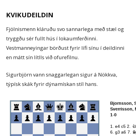
KVIKUDEILDIN
Fjölnismenn kláruðu svo sannarlega með stæl og
tryggðu sér fullt hús í lokaumferðinni.
Vestmanneyingar börðust fyrir lífi sínu í deildinni
en mátt sín lítlls við ofurefilnu.
Sigurbjörn vann snaggarlegan sigur á Nökkva,
týpísk skák fyrir dýnamískan stíl hans.