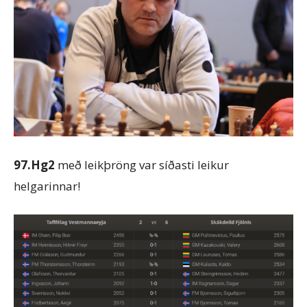
97.Hg2
með leikþröng var síðasti leikur
helgarinnar!