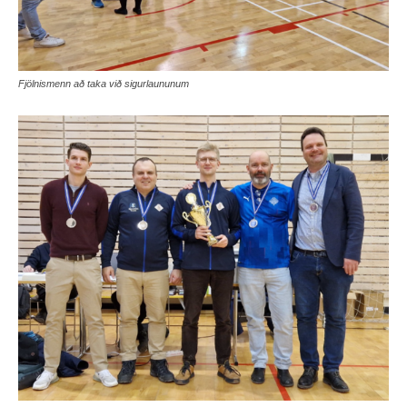
Fjölnismenn að taka við sigurlaununum