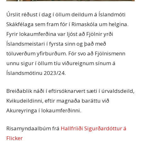
Úrslit réðust í dag í öllum deildum á Íslandmóti
Skákfélaga sem fram fór í Rimaskóla um helgina.
Fyrir lokaumferðina var ljóst að Fjölnir yrði
Íslandsmeistari í fyrsta sinn og það með
töluverðum yfirburðum. Fór svo að Fjölnismenn
unnu sigur í öllum tíu viðureignum sínum á
Íslandsmótinu 2023/24.
Breiðablik náði í eftirsóknarvert sæti í úrvaldsdeild,
Kvikudeildinni, eftir magnaða baráttu við
Akureyringa í lokaumferðinni.
Risamyndaalbúm frá
Hallfríiði Sigurðardóttur á
Flicker