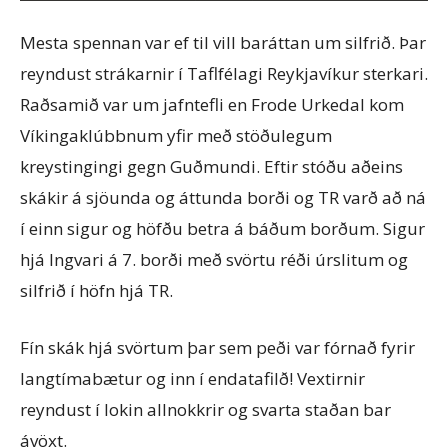
Mesta spennan var ef til vill baráttan um silfrið. Þar
reyndust strákarnir í Taflfélagi Reykjavíkur sterkari.
Raðsamið var um jafntefli en Frode Urkedal kom
Víkingaklúbbnum yfir með stöðulegum
kreystingingi gegn Guðmundi. Eftir stóðu aðeins
skákir á sjöunda og áttunda borði og TR varð að ná
í einn sigur og höfðu betra á báðum borðum. Sigur
hjá Ingvari á 7. borði með svörtu réði úrslitum og
silfrið í höfn hjá TR.
Fín skák hjá svörtum þar sem peði var fórnað fyrir
langtímabætur og inn í endatafilð! Vextirnir
reyndust í lokin allnokkrir og svarta staðan bar
ávöxt.