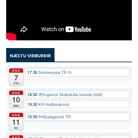
NÆSTU VIÐBURÐIR
ÁGÚ
17:30
Sumarsyrpa TR III
7
Fös
ÁGÚ
18:30
Æfingamót Skákskóla Íslands 2026
10
19:30
KR Hraðskákmót
Mán
ÁGÚ
19:30
Þriðjudagsmót TR
11
Þri
ÁGÚ