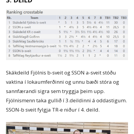
Skákdeild Fjölnis b-sveit og SSON a-sveit stóðu
vaktina í lokaumferðinni og unnu bæði stóra og
sannfærandi sigra sem tryggja þeim upp.
Fjölnismenn taka gullið í 3.deildinni á oddastigum.
SSON-b sveit fylgja TR-e niður í 4. deild.