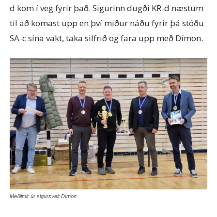
d kom í veg fyrir það. Sigurinn dugði KR-d næstum
til að komast upp en því miður náðu fyrir þá stóðu
SA-c sína vakt, taka silfrið og fara upp með Dímon.
Meðlimir úr sigursveit Dímon