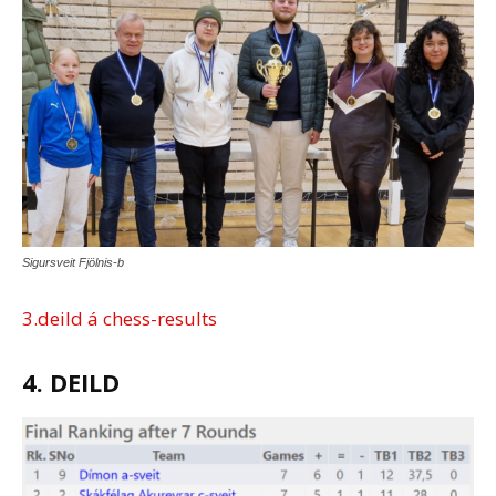
Sigursveit Fjölnis-b
3.deild á chess-results
4. DEILD