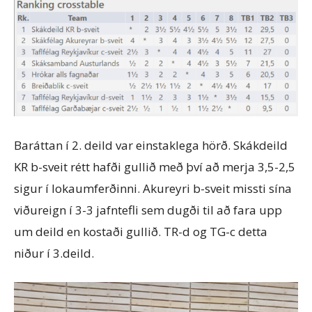
Baráttan í 2. deild var einstaklega hörð. Skákdeild
KR b-sveit rétt hafði gullið með því að merja 3,5-2,5
sigur í lokaumferðinni. Akureyri b-sveit missti sína
viðureign í 3-3 jafntefli sem dugði til að fara upp
um deild en kostaði gullið. TR-d og TG-c detta
niður í 3.deild.