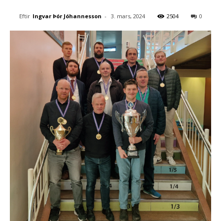
Eftir
Ingvar Þór Jóhannesson
-
3. mars, 2024
2504
0