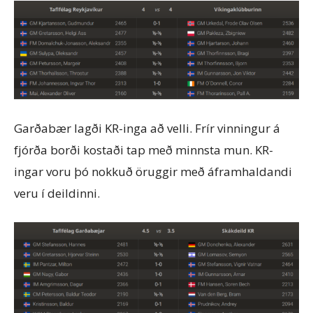
Garðabær lagði KR-inga að velli. Frír vinningur á
fjórða borði kostaði tap með minnsta mun. KR-
ingar voru þó nokkuð öruggir með áframhaldandi
veru í deildinni.