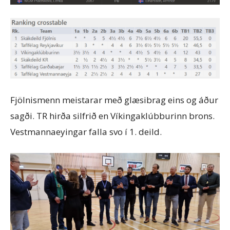
Fjölnismenn meistarar með glæsibrag eins og áður
sagði. TR hirða silfrið en Víkingaklúbburinn brons.
Vestmannaeyingar falla svo í 1. deild.