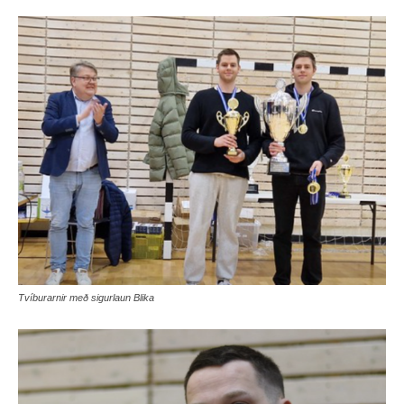
Tvíburarnir með sigurlaun Blika