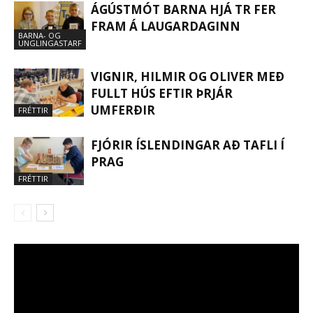
ÁGÚSTMÓT BARNA HJÁ TR FER
FRAM Á LAUGARDAGINN
BARNA- OG
UNGLINGASTARF
VIGNIR, HILMIR OG OLIVER MEÐ
FULLT HÚS EFTIR ÞRJÁR
UMFERÐIR
FRÉTTIR
FJÓRIR ÍSLENDINGAR AÐ TAFLI Í
PRAG
FRÉTTIR