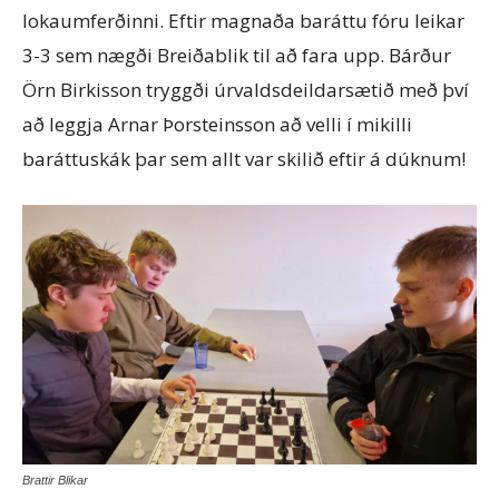
lokaumferðinni. Eftir magnaða baráttu fóru leikar
3-3 sem nægði Breiðablik til að fara upp. Bárður
Örn Birkisson tryggði úrvaldsdeildarsætið með því
að leggja Arnar Þorsteinsson að velli í mikilli
baráttuskák þar sem allt var skilið eftir á dúknum!
Brattir Blikar