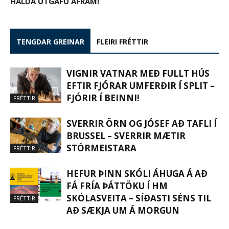
HALDA ÚTGÁFU ÁFRAM!
TENGDAR GREINAR
FLEIRI FRÉTTIR
VIGNIR VATNAR MEÐ FULLT HÚS
EFTIR FJÓRAR UMFERÐIR Í SPLIT –
FJÓRIR Í BEINNI!
FRÉTTIR
SVERRIR ÖRN OG JÓSEF AÐ TAFLI Í
BRUSSEL – SVERRIR MÆTIR
STÓRMEISTARA
FRÉTTIR
HEFUR ÞINN SKÓLI ÁHUGA Á AÐ
FÁ FRÍA ÞÁTTÖKU Í HM
SKÓLASVEITA – SÍÐASTI SÉNS TIL
FRÉTTIR
AÐ SÆKJA UM Á MORGUN