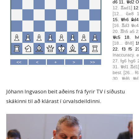
Jóhann Ingvason beit aðeins frá fyrir TV í síðustu
skákinni til að klárast í úrvalsdeildinni.