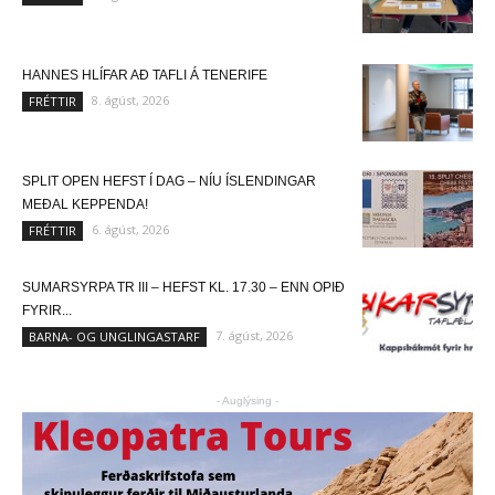
HANNES HLÍFAR AÐ TAFLI Á TENERIFE
8. ágúst, 2026
FRÉTTIR
SPLIT OPEN HEFST Í DAG – NÍU ÍSLENDINGAR
MEÐAL KEPPENDA!
6. ágúst, 2026
FRÉTTIR
SUMARSYRPA TR III – HEFST KL. 17.30 – ENN OPIÐ
FYRIR...
7. ágúst, 2026
BARNA- OG UNGLINGASTARF
- Auglýsing -