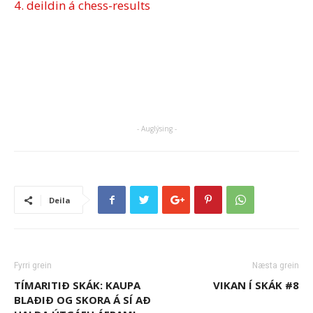
4. deildin á chess-results
- Auglýsing -
Deila
Fyrri grein
Næsta grein
TÍMARITIÐ SKÁK: KAUPA
VIKAN Í SKÁK #8
BLAÐIÐ OG SKORA Á SÍ AÐ