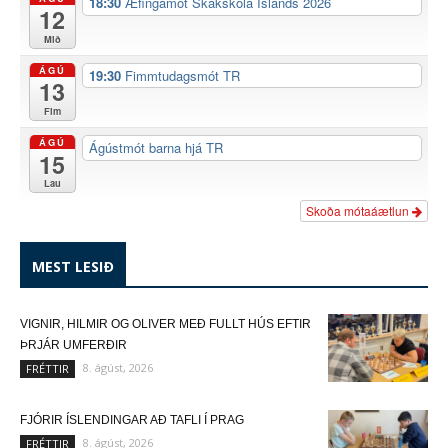
18:30
Æfingamót Skákskóla Íslands 2026
12
Mið
ÁGÚ
19:30
Fimmtudagsmót TR
13
Fim
ÁGÚ
Ágústmót barna hjá TR
15
Lau
Skoða mótaáætlun
MEST LESIÐ
VIGNIR, HILMIR OG OLIVER MEÐ FULLT HÚS EFTIR
ÞRJÁR UMFERÐIR
8. ágúst, 2026
FRÉTTIR
FJÓRIR ÍSLENDINGAR AÐ TAFLI Í PRAG
8. ágúst, 2026
FRÉTTIR