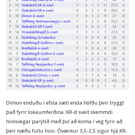
Dímon enduðu í efsta sæti enda höfðu þeir tryggt
það fyrir lokaumferðina. KR-d sveit skemmdi
hinisvegar parýtið með því að koma í veg fyrir að
þeir næðu fullu húsi. Óvæntur 3,5-2,5 sigur hjá KR-