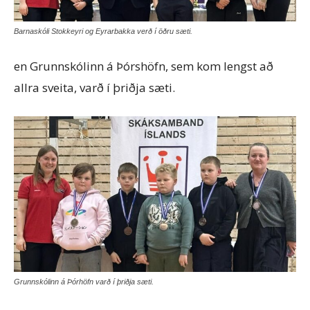
Barnaskóli Stokkeyri og Eyrarbakka verð í öðru sæti.
en Grunnskólinn á Þórshöfn, sem kom lengst að
allra sveita, varð í þriðja sæti.
Grunnskólinn á Þórhöfn varð í þriðja sæti.