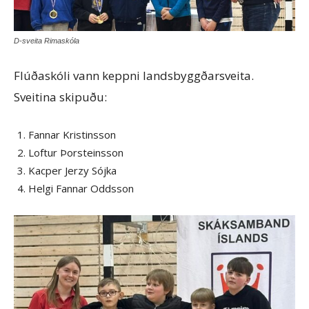
D-sveita Rimaskóla
Flúðaskóli vann keppni landsbyggðarsveita.
Sveitina skipuðu:
Fannar Kristinsson
Loftur Þorsteinsson
Kacper Jerzy Sójka
Helgi Fannar Oddsson