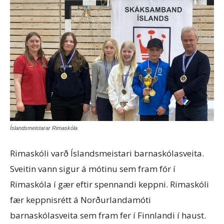
Íslandsmeistarar Rimaskóla
Rimaskóli varð Íslandsmeistari barnaskólasveita.
Sveitin vann sigur á mótinu sem fram fór í
Rimaskóla í gær eftir spennandi keppni. Rimaskóli
fær keppnisrétt á Norðurlandamóti
barnaskólasveita sem fram fer í Finnlandi í haust.