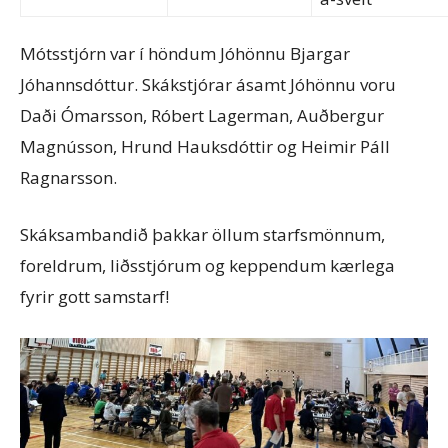
Mótsstjórn var í höndum Jóhönnu Bjargar
Jóhannsdóttur. Skákstjórar ásamt Jóhönnu voru
Daði Ómarsson, Róbert Lagerman, Auðbergur
Magnússon, Hrund Hauksdóttir og Heimir Páll
Ragnarsson.
Skáksambandið þakkar öllum starfsmönnum,
foreldrum, liðsstjórum og keppendum kærlega
fyrir gott samstarf!