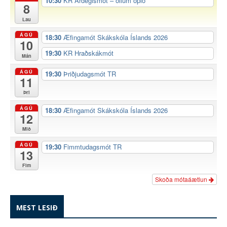
10:30
KR Árdegismót – öllum opið
8
Lau
ÁGÚ
18:30
Æfingamót Skákskóla Íslands 2026
10
19:30
KR Hraðskákmót
Mán
ÁGÚ
19:30
Þriðjudagsmót TR
11
Þri
ÁGÚ
18:30
Æfingamót Skákskóla Íslands 2026
12
Mið
ÁGÚ
19:30
Fimmtudagsmót TR
13
Fim
Skoða mótaáætlun
MEST LESIÐ