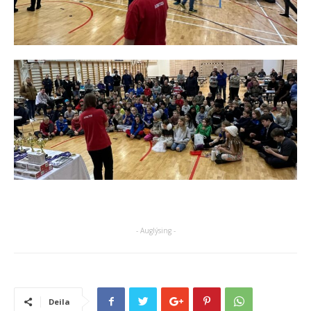
- Auglýsing -
Deila