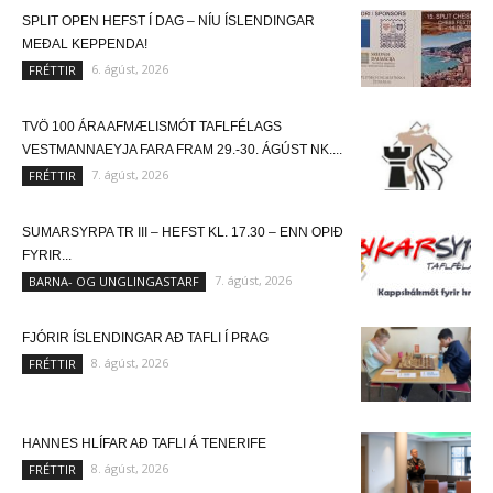
SPLIT OPEN HEFST Í DAG – NÍU ÍSLENDINGAR
MEÐAL KEPPENDA!
6. ágúst, 2026
FRÉTTIR
TVÖ 100 ÁRA AFMÆLISMÓT TAFLFÉLAGS
VESTMANNAEYJA FARA FRAM 29.-30. ÁGÚST NK....
7. ágúst, 2026
FRÉTTIR
SUMARSYRPA TR III – HEFST KL. 17.30 – ENN OPIÐ
FYRIR...
7. ágúst, 2026
BARNA- OG UNGLINGASTARF
FJÓRIR ÍSLENDINGAR AÐ TAFLI Í PRAG
8. ágúst, 2026
FRÉTTIR
HANNES HLÍFAR AÐ TAFLI Á TENERIFE
8. ágúst, 2026
FRÉTTIR