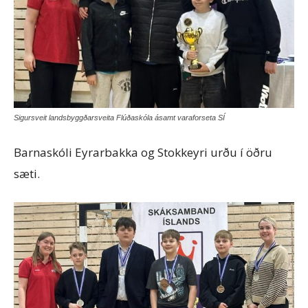
Sigursveit landsbyggðarsveita Flúðaskóla ásamt varaforseta SÍ
Barnaskóli Eyrarbakka og Stokkeyri urðu í öðru
sæti.