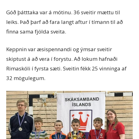
Góð þátttaka var á mótinu. 36 sveitir mættu til
leiks. Það þarf að fara langt aftur í tímann til að
finna sama fjölda sveita.
Keppnin var æsispennandi og ýmsar sveitir
skiptust á að vera í forystu. Að lokum hafnaði
Rimaskóli í fyrsta sæti. Sveitin fékk 25 vinninga af
32 mögulegum.