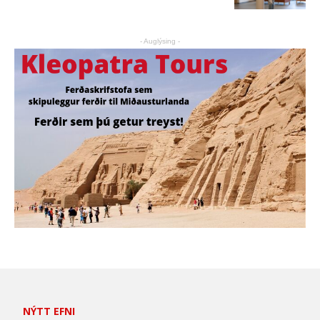
- Auglýsing -
NÝTT EFNI