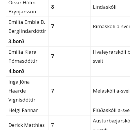
Örvar Hólm
8
Lindaskóli
Brynjarsson
Emilía Embla B.
7
Rimaskóli a-svei
Berglindardóttir
3.borð
Emilía Klara
Hvaleyrarskóli b
7
Tómasdóttir
sveit
4.borð
Inga Jóna
Haarde
7
Melaskóli a-svei
Vignisdóttir
Helgi Fannar
Flúðaskóli a-sve
Austurbæjarskó
Derick Matthias
7
a-sveit