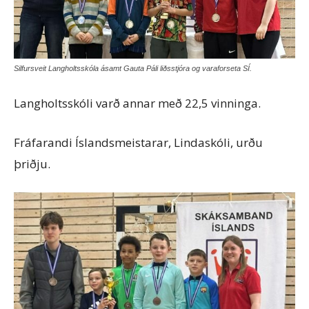
Silfursveit Langholtsskóla ásamt Gauta Páli liðsstjóra og varaforseta SÍ.
Langholtsskóli varð annar með 22,5 vinninga.
Fráfarandi Íslandsmeistarar, Lindaskóli, urðu
þriðju.