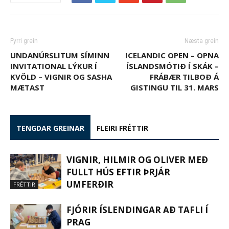
Fyrri grein
Næsta grein
UNDANÚRSLITUM SÍMINN
ICELANDIC OPEN – OPNA
INVITATIONAL LÝKUR Í
ÍSLANDSMÓTIÐ Í SKÁK –
KVÖLD – VIGNIR OG SASHA
FRÁBÆR TILBOÐ Á
MÆTAST
GISTINGU TIL 31. MARS
TENGDAR GREINAR
FLEIRI FRÉTTIR
VIGNIR, HILMIR OG OLIVER MEÐ
FULLT HÚS EFTIR ÞRJÁR
UMFERÐIR
FRÉTTIR
FJÓRIR ÍSLENDINGAR AÐ TAFLI Í
PRAG