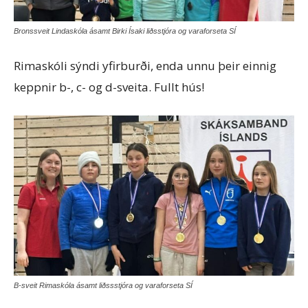
Bronssveit Lindaskóla ásamt Birki Ísaki liðsstjóra og varaforseta SÍ
Rimaskóli sýndi yfirburði, enda unnu þeir einnig
keppnir b-, c- og d-sveita. Fullt hús!
B-sveit Rimaskóla ásamt liðssstjóra og varaforseta SÍ