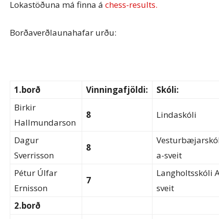
Lokastöðuna má finna á
chess-results.
Borðaverðlaunahafar urðu:
1.borð
Vinningafjöldi:
Skóli:
Birkir
8
Lindaskóli
Hallmundarson
Dagur
Vesturbæjarskól
8
Sverrisson
a-sveit
Pétur Úlfar
Langholtsskóli A
7
Ernisson
sveit
2.borð