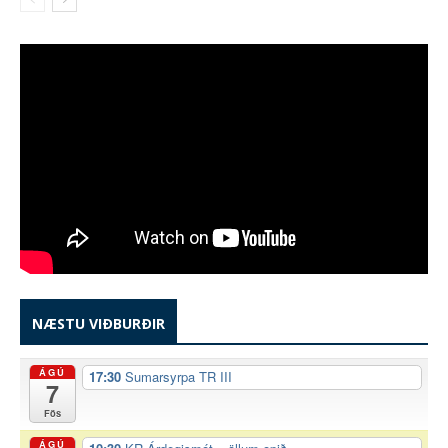
NÆSTU VIÐBURÐIR
ÁGÚ
17:30
Sumarsyrpa TR III
7
Fös
ÁGÚ