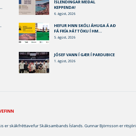
ÍSLENDINGAR MEÐAL
..
KEPPENDA!
6. ágúst, 2026
.
HEFUR ÞINN SKÓLI ÁHUGA Á AÐ
FÁ FRÍA ÞÁTTÖKU Í HM...
5. ágúst, 2026
JÓSEF VANN Í GÆR Í PARDUBICE
1. ágúst, 2026
VEFINN
is er skákfréttavefur Skáksambands Íslands. Gunnar Björnsson er ritsjóri