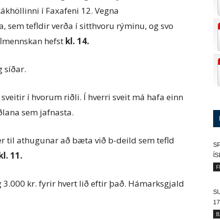
kákhöllinni í Faxafeni 12. Vegna
 sem tefldir verða í sitthvoru rýminu, og svo
Taflmennskan hefst
kl. 14.
 síðar.
eitir í hvorum riðli. Í hverri sveit má hafa einn
ðlana sem jafnasta.
er til athugunar að bæta við b-deild sem tefld
SP
kl. 11.
Í
F
g 3.000 kr. fyrir hvert lið eftir það. Hámarksgjald
SU
17
B