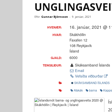
UNGLINGASVEI
Eftir
Gunnar Björnsson
-
9. janúar, 2021
16. janúar, 2021 @ 1
HVENÆR:
Skákhöllin
HVAR:
Faxafen 12
108 Reykjavík
Ísland
6000
GJALD:
Skáksamband Íslands
TENGILIÐUR:
Email
Vefsíða viðburðar
SKÁKSAMBAND ÍSLANDS
Atskák
barna
Kapps
Í
2