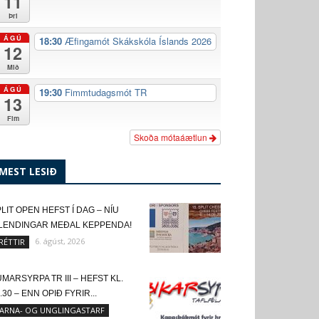
11
Þri
ÁGÚ
18:30
Æfingamót Skákskóla Íslands 2026
12
Mið
ÁGÚ
19:30
Fimmtudagsmót TR
13
Fim
Skoða mótaáætlun
MEST LESIÐ
LIT OPEN HEFST Í DAG – NÍU
SLENDINGAR MEÐAL KEPPENDA!
6. ágúst, 2026
RÉTTIR
MARSYRPA TR III – HEFST KL.
.30 – ENN OPIÐ FYRIR...
ARNA- OG UNGLINGASTARF