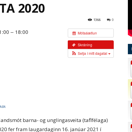
TA 2020
1366
0
1:00 – 18:00
Mótaáætlun
Skráning
Setja í mitt dagatal
kák
slandsmót barna- og unglingasveita (taflfélaga)
020 fer fram laugardaginn 16. janúar 2021 í