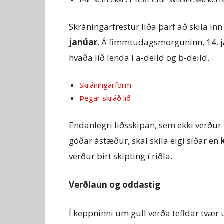
Skráningarfrestur liða þarf að skila inn 
janúar
. Á fimmtudagsmorguninn, 14. ja
hvaða lið lenda í a-deild og b-deild.
Skráningarform
Þegar skráð lið
Endanlegri liðsskipan, sem ekki verðu
góðar ástæður, skal skila eigi síðar en
verður birt skipting í riðla.
Verðlaun og oddastig
Í keppninni um gull verða tefldar tvær um