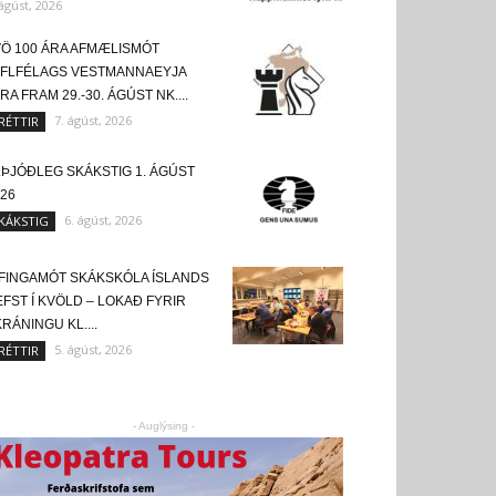
 ágúst, 2026
VÖ 100 ÁRA AFMÆLISMÓT
AFLFÉLAGS VESTMANNAEYJA
RA FRAM 29.-30. ÁGÚST NK....
7. ágúst, 2026
RÉTTIR
LÞJÓÐLEG SKÁKSTIG 1. ÁGÚST
26
6. ágúst, 2026
KÁKSTIG
FINGAMÓT SKÁKSKÓLA ÍSLANDS
FST Í KVÖLD – LOKAÐ FYRIR
RÁNINGU KL....
5. ágúst, 2026
RÉTTIR
- Auglýsing -