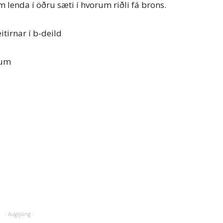
enda í öðru sæti í hvorum riðli fá brons.
itirnar í b-deild
gum
- Auglýsing -