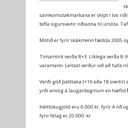
s
samkomutakmarkana er skipt í tvo riðla,
tefla sigursveitir riðlanna til úrslita. 
Mótið er fyrir skákmenn fædda 2005 og
Tímamörk verða 8+3. Líklega verða 8-9 sv
varamann. Leitast verður við að hafa ri
Verði góð þátttaka (+16 eða 18 sveitir) 
yrði einnig á laugardeginum en hæfist
Þátttökugjöld eru 6.000 kr. fyrir A lið o
fyrir félag er 20.000. kr