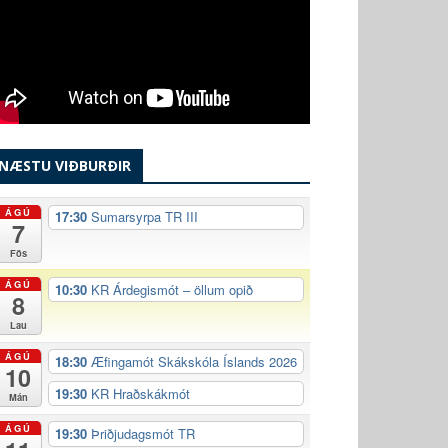
NÆSTU VIÐBURÐIR
ÁGÚ
17:30
Sumarsyrpa TR III
7
Fös
ÁGÚ
10:30
KR Árdegismót – öllum opið
8
Lau
ÁGÚ
18:30
Æfingamót Skákskóla Íslands 2026
10
19:30
KR Hraðskákmót
Mán
ÁGÚ
19:30
Þriðjudagsmót TR