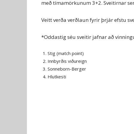
með tímamörkunum 3+2. Sveitirnar sem l
Veitt verða verðlaun fyrir þrjár efstu sve
*Oddastig séu sveitir jafnar að vinnin
Stig (match point)
Innbyrðis viðureign
Sonneborn-Berger
Hlutkesti