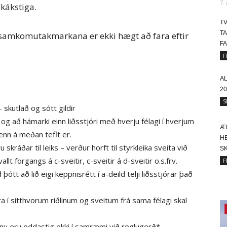
7.
skákstiga.
T
T
samkomutakmarkana er ekki hægt að fara eftir
FA
F
A
20
S
 skutlað og sótt gildir
og að hámarki einn liðsstjóri með hverju félagi í hverjum
Æ
smenn á meðan teflt er.
HE
skráðar til leiks – verður horft til styrkleika sveita við
SK
allt forgangs á c-sveitir, c-sveitir á d-sveitir o.s.frv.
F
þótt að lið eigi keppnisrétt í a-deild telji liðsstjórar það
ra í sitthvorum riðlinum og sveitum frá sama félagi skal
finu eru oddastig ekki í samræmi við reglugerð*