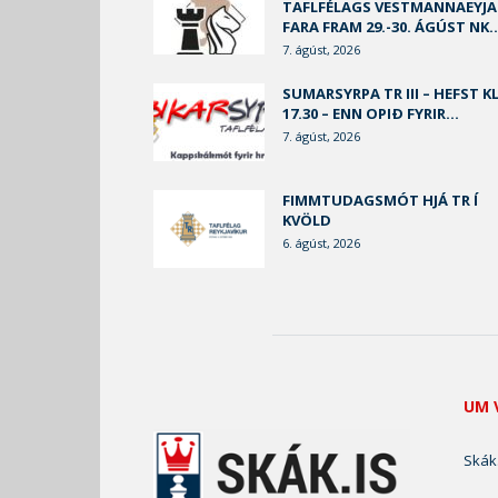
TAFLFÉLAGS VESTMANNAEYJA
FARA FRAM 29.-30. ÁGÚST NK..
7. ágúst, 2026
SUMARSYRPA TR III – HEFST KL
17.30 – ENN OPIÐ FYRIR...
7. ágúst, 2026
FIMMTUDAGSMÓT HJÁ TR Í
KVÖLD
6. ágúst, 2026
UM 
Skák.