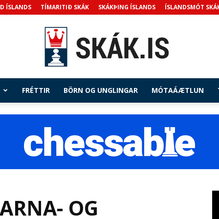
D ÍSLANDS
TÍMARITIÐ SKÁK
SKÁKÞING ÍSLANDS
ÍSLANDSMÓT SKÁ
FRÉTTIR
BÖRN OG UNGLINGAR
MÓTAÁÆTLUN
Skak.is
ARNA- OG