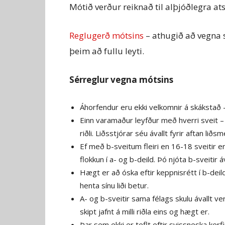
Mótið verður reiknað til alþjóðlegra at
Reglugerð mótsins
– athugið að vegna 
þeim að fullu leyti.
Sérreglur vegna mótsins
Áhorfendur eru ekki velkomnir á skákstað –
Einn varamaður leyfður með hverri sveit – 
riðli. Liðsstjórar séu ávallt fyrir aftan lið
Ef með b-sveitum fleiri en 16-18 sveitir eru 
flokkun í a- og b-deild. Þó njóta b-sveitir áv
Hægt er að óska eftir keppnisrétt í b-deild 
henta sínu liði betur.
A- og b-sveitir sama félags skulu ávallt ve
skipt jafnt á milli riðla eins og hægt er.
Þar sem ekki er teflt eftir svissneska ker