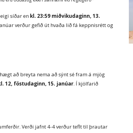
eigi síðar en
kl. 23:59 miðvikudaginn, 13.
núar verður gefið út hvaða lið fá keppnisrétt og
r hægt að breyta nema að sýnt sé fram á mjög
kl. 12, föstudaginn, 15. janúar
. Í kjölfarið
ferðir. Verði jafnt 4-4 verður teflt til þrautar