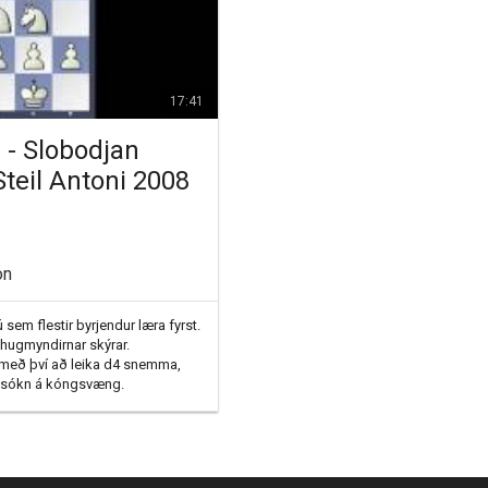
17:41
r - Slobodjan
Steil Antoni 2008
on
 sem flestir byrjendur læra fyrst. 
 hugmyndirnar skýrar.

 með því að leika d4 snemma, 
r sókn á kóngsvæng.