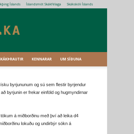
kþing Íslands
Íslandsmót Skákfélaga
Skákskóli Íslands
SKÁKÞRAUTIR
KENNARAR
UM SÍÐUNA
sísku byrjununum og sú sem flestir byrjendur
r að byrjunin er frekar einföld og hugmyndirnar
á tökum á miðborðinu með því að leika d4
iðborðinu lokuðu og undirbýr sókn á