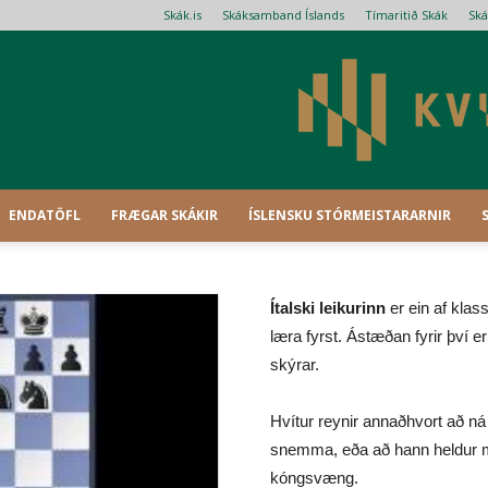
Skák.is
Skáksamband Íslands
Tímaritið Skák
Ská
ENDATÖFL
FRÆGAR SKÁKIR
ÍSLENSKU STÓRMEISTARARNIR
Ítalski leikurinn
er ein af klas
læra fyrst. Ástæðan fyrir því e
skýrar.
Hvítur reynir annaðhvort að n
snemma, eða að hann heldur m
kóngsvæng.