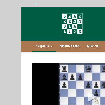
Skákkennsla
BYRJANIR
GRUNNATRIÐI
MIÐTÖFL