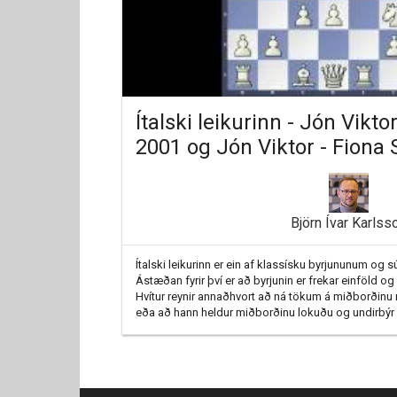
Ítalski leikurinn - Jón Vikto
2001 og Jón Viktor - Fiona 
Björn Ívar Karlss
Ítalski leikurinn er ein af klassísku byrjununum og sú
Ástæðan fyrir því er að byrjunin er frekar einföld og
Hvítur reynir annaðhvort að ná tökum á miðborðinu
eða að hann heldur miðborðinu lokuðu og undirbý