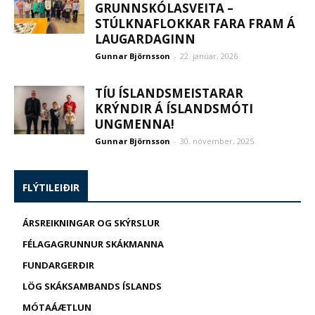
GRUNNSKÓLASVEITA –
STÚLKNAFLOKKAR FARA FRAM Á
LAUGARDAGINN
Gunnar Björnsson
-
22. janúar, 2026
TÍU ÍSLANDSMEISTARAR
KRÝNDIR Á ÍSLANDSMÓTI
UNGMENNA!
Gunnar Björnsson
-
30. nóvember, 2025
FLÝTILEIÐIR
ÁRSREIKNINGAR OG SKÝRSLUR
FÉLAGAGRUNNUR SKÁKMANNA
FUNDARGERÐIR
LÖG SKÁKSAMBANDS ÍSLANDS
MÓTAÁÆTLUN