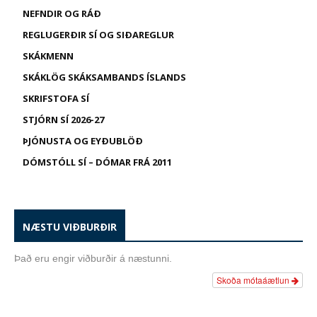
NEFNDIR OG RÁÐ
REGLUGERÐIR SÍ OG SIÐAREGLUR
SKÁKMENN
SKÁKLÖG SKÁKSAMBANDS ÍSLANDS
SKRIFSTOFA SÍ
STJÓRN SÍ 2026-27
ÞJÓNUSTA OG EYÐUBLÖÐ
DÓMSTÓLL SÍ – DÓMAR FRÁ 2011
NÆSTU VIÐBURÐIR
Það eru engir viðburðir á næstunni.
Skoða mótaáætlun