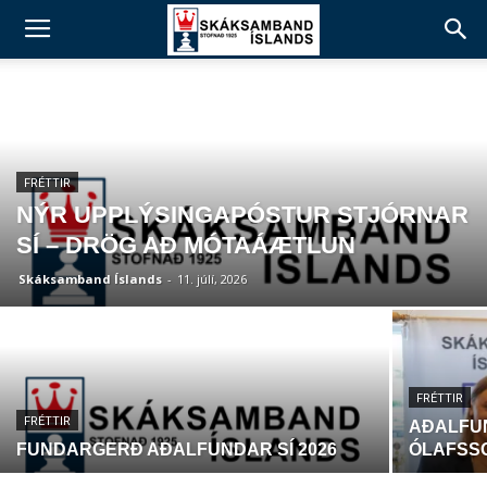
FRÉTTIR
NÝR UPPLÝSINGAPÓSTUR STJÓRNAR
SÍ – DRÖG AÐ MÓTAÁÆTLUN
Skáksamband Íslands
-
11. júlí, 2026
FRÉTTIR
FRÉTTIR
AÐALFUN
FUNDARGERÐ AÐALFUNDAR SÍ 2026
ÓLAFSSO