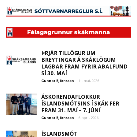
ÞRJÁR TILLÖGUR UM
BREYTINGAR Á SKÁKLÖGUM
LAGÐAR FRAM FYRIR AÐALFUND
SÍ 30. MAÍ
Gunnar Björnsson
-
11. maí, 2026
ÁSKORENDAFLOKKUR
ÍSLANDSMÓTSINS Í SKÁK FER
FRAM 31. MAÍ – 7. JÚNÍ
Gunnar Björnsson
-
6. apríl, 2026
ÍSLANDSMÓT