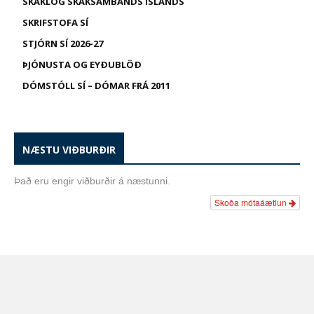
SKÁKLÖG SKÁKSAMBANDS ÍSLANDS
SKRIFSTOFA SÍ
STJÓRN SÍ 2026-27
ÞJÓNUSTA OG EYÐUBLÖÐ
DÓMSTÓLL SÍ – DÓMAR FRÁ 2011
NÆSTU VIÐBURÐIR
Það eru engir viðburðir á næstunni.
Skoða mótaáætlun