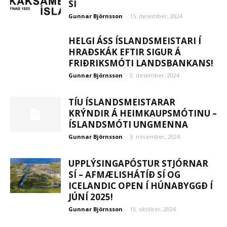
SÍ
Gunnar Björnsson
-
15. desember, 2024
HELGI ÁSS ÍSLANDSMEISTARI Í
HRAÐSKÁK EFTIR SIGUR Á
FRIÐRIKSMÓTI LANDSBANKANS!
Gunnar Björnsson
-
2. desember, 2024
TÍU ÍSLANDSMEISTARAR
KRÝNDIR Á HEIMKAUPSMÓTINU –
ÍSLANDSMÓTI UNGMENNA
Gunnar Björnsson
-
3. nóvember, 2024
UPPLÝSINGAPÓSTUR STJÓRNAR
SÍ – AFMÆLISHÁTÍÐ SÍ OG
ICELANDIC OPEN Í HÚNABYGGÐ Í
JÚNÍ 2025!
Gunnar Björnsson
-
15. október, 2024