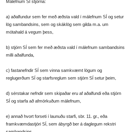
Málefnum SÍ stjórna:
a) aðalfundur sem fer með æðsta vald í málefnum SÍ og setur
lög sambandsins, sem og skáklög sem gilda m.a. um
mótahald á vegum þess,
b) stjórn SÍ sem fer með æðsta vald í málefnum sambandsins
milli aðalfunda,
c) fastanefndir SÍ sem vinna samkvæmt lögum og
reglugerðum SÍ og starfsreglum sem stjórn SÍ setur þeim,
d) sérstakar nefndir sem skipaðar eru af aðalfundi eða stjórn
SÍ og starfa að afmörkuðum málefnum,
e) annað hvort forseti í launuðu starfi, sbr. 11. gr., eða
framkvæmdastjóri SÍ, sem ábyrgð ber á daglegum rekstri
sambandsins.