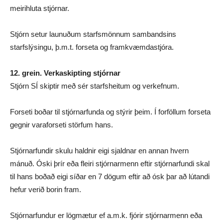
meirihluta stjórnar.
Stjórn setur launuðum starfsmönnum sambandsins
starfslýsingu, þ.m.t. forseta og framkvæmdastjóra.
12. grein. Verkaskipting stjórnar
Stjórn SÍ skiptir með sér starfsheitum og verkefnum.
Forseti boðar til stjórnarfunda og stýrir þeim. Í forföllum forseta
gegnir varaforseti störfum hans.
Stjórnarfundir skulu haldnir eigi sjaldnar en annan hvern
mánuð. Óski þrír eða fleiri stjórnarmenn eftir stjórnarfundi skal
til hans boðað eigi síðar en 7 dögum eftir að ósk þar að lútandi
hefur verið borin fram.
Stjórnarfundur er lögmætur ef a.m.k. fjórir stjórnarmenn eða