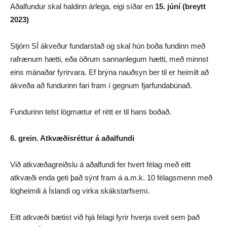
Aðalfundur skal haldinn árlega, eigi síðar en
15. júní (breytt
2023)
Stjórn SÍ ákveður fundarstað og skal hún boða fundinn með
rafrænum hætti, eða öðrum sannanlegum hætti, með minnst
eins mánaðar fyrirvara. Ef brýna nauðsyn ber til er heimilt að
ákveða að fundurinn fari fram í gegnum fjarfundabúnað.
Fundurinn telst lögmætur ef rétt er til hans boðað.
6. grein. Atkvæðisréttur á aðalfundi
Við atkvæðagreiðslu á aðalfundi fer hvert félag með eitt
atkvæði enda geti það sýnt fram á a.m.k. 10 félagsmenn með
lögheimili á Íslandi og virka skákstarfsemi.
Eitt atkvæði bætist við hjá félagi fyrir hverja sveit sem það