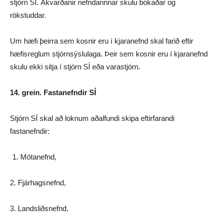
stjórn SÍ. Ákvarðanir nefndarinnar skulu bókaðar og
rökstuddar.
Um hæfi þeirra sem kosnir eru í kjaranefnd skal farið eftir
hæfisreglum stjórnsýslulaga. Þeir sem kosnir eru í kjaranefnd
skulu ekki sitja í stjórn SÍ eða varastjórn.
14. grein. Fastanefndir SÍ
Stjórn SÍ skal að loknum aðalfundi skipa eftirfarandi
fastanefndir:
Mótanefnd,
2. Fjárhagsnefnd,
3. Landsliðsnefnd,