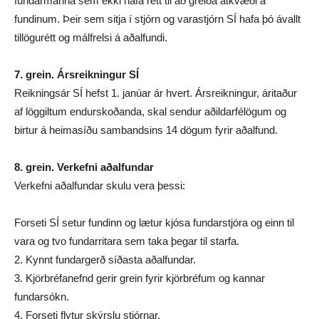
fundarmanna sem ekki hafa rétt til að greiða atkvæði á
fundinum. Þeir sem sitja í stjórn og varastjórn SÍ hafa þó ávallt
tillögurétt og málfrelsi á aðalfundi.
7. grein. Ársreikningur SÍ
Reikningsár SÍ hefst 1. janúar ár hvert. Ársreikningur, áritaður
af löggiltum endurskoðanda, skal sendur aðildarfélögum og
birtur á heimasíðu sambandsins 14 dögum fyrir aðalfund.
8. grein. Verkefni aðalfundar
Verkefni aðalfundar skulu vera þessi:
Forseti SÍ setur fundinn og lætur kjósa fundarstjóra og einn til
vara og tvo fundarritara sem taka þegar til starfa.
2. Kynnt fundargerð síðasta aðalfundar.
3. Kjörbréfanefnd gerir grein fyrir kjörbréfum og kannar
fundarsókn.
4. Forseti flytur skýrslu stjórnar.