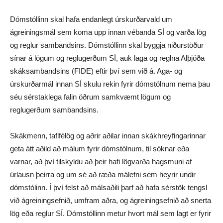
Dómstóllinn skal hafa endanlegt úrskurðarvald um
ágreiningsmál sem koma upp innan vébanda SÍ og varða lög
og reglur sambandsins. Dómstóllinn skal byggja niðurstöður
sínar á lögum og reglugerðum SÍ, auk laga og reglna Alþjóða
skáksambandsins (FIDE) eftir því sem við á. Aga- og
úrskurðarmál innan SÍ skulu rekin fyrir dómstólnum nema þau
séu sérstaklega falin öðrum samkvæmt lögum og
reglugerðum sambandsins.
Skákmenn, taflfélög og aðrir aðilar innan skákhreyfingarinnar
geta átt aðild að málum fyrir dómstólnum, til sóknar eða
varnar, að því tilskyldu að þeir hafi lögvarða hagsmuni af
úrlausn þeirra og um sé að ræða málefni sem heyrir undir
dómstólinn. Í því felst að málsaðili þarf að hafa sérstök tengsl
við ágreiningsefnið, umfram aðra, og ágreiningsefnið að snerta
lög eða reglur SÍ. Dómstóllinn metur hvort mál sem lagt er fyrir