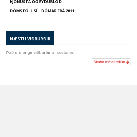
ÞJÓNUSTA OG EYÐUBLÖÐ
DÓMSTÓLL SÍ – DÓMAR FRÁ 2011
NÆSTU VIÐBURÐIR
Það eru engir viðburðir á næstunni.
Skoða mótaáætlun