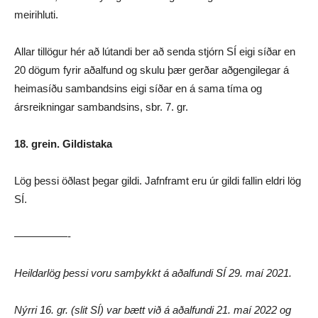
meirihluti.
Allar tillögur hér að lútandi ber að senda stjórn SÍ eigi síðar en
20 dögum fyrir aðalfund og skulu þær gerðar aðgengilegar á
heimasíðu sambandsins eigi síðar en á sama tíma og
ársreikningar sambandsins, sbr. 7. gr.
18. grein. Gildistaka
Lög þessi öðlast þegar gildi. Jafnframt eru úr gildi fallin eldri lög
SÍ.
—————-
Heildarlög þessi voru samþykkt á aðalfundi SÍ 29. maí 2021.
Nýrri 16. gr. (slit SÍ) var bætt við á aðalfundi 21. maí 2022 og