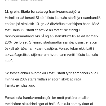
11. grein. Staða forseta og framkvæmdastjóra
Heimilt er að forseti SÍ sé í föstu launuðu starfi fyrir sambandið,
en fara þá skal eftir 13. gr við ákvörðun starfskjara hans. Með
föstu launuðu starfi er átt við að forseti sé einnig í
ráðningarsambandi við SÍ og að starfshlutfallið sé að lágmarki
20%. Sé forseti SÍ einnig starfsmaður sambandsins, er stjórn
óskylt að ráða framkvæmdastjóra. Forseti tekur ekki þátt í
atkvæðagreiðslu stjórnar um hvort hann verði í föstu launuðu
starfi.
Sé forseti annað hvort ekki í föstu starfi fyrir sambandið eða í
minna en 20% starfshlutfalli er stjórn skylt að ráða
framkvæmdastjóra.
Forseti eða framkvæmdastjóri fer með prókúru en allar
meiriháttar skuldbindingar af hálfu SÍ skulu samþykktar af