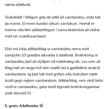
næsta aðalfundi.
Skákdeildir í félögum geta átt aðild að sambandinu, enda hafi
þá minnst 10 menn bundist slíkum samtökum. Heimilt er
tveimur eða fleiri aðildarfélögum í sama landshluta að stofna
með sér svæðissamband.
Ekki má víkja aðildarfélagi úr sambandinu nema með
samþykki 2/3 greiddra atkvæða á aðalfundi. Brottvikning úr
sambandinu þarf að styðjast við málefnaleg rök, svo sem að
félag hafi um langa hríð ekki staðið skil á gjaldfallinni skuld til
sambandsins og það hafi með grófum eða ítrekuðum hætti
brotið gegn reglum sambandsins. Aðildarfélag, sem vikið hefur
verið úr sambandinu, getur borið lögmæti brottvikningarinnar
undir dómstól SÍ.
5. grein. Aðalfundur SÍ