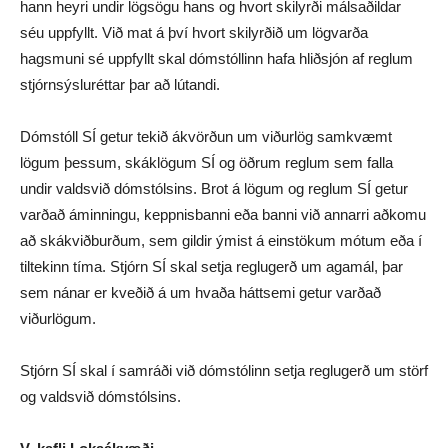
hann heyri undir lögsögu hans og hvort skilyrði málsaðildar
séu uppfyllt. Við mat á því hvort skilyrðið um lögvarða
hagsmuni sé uppfyllt skal dómstóllinn hafa hliðsjón af reglum
stjórnsýsluréttar þar að lútandi.
Dómstóll SÍ getur tekið ákvörðun um viðurlög samkvæmt
lögum þessum, skáklögum SÍ og öðrum reglum sem falla
undir valdsvið dómstólsins. Brot á lögum og reglum SÍ getur
varðað áminningu, keppnisbanni eða banni við annarri aðkomu
að skákviðburðum, sem gildir ýmist á einstökum mótum eða í
tiltekinn tíma. Stjórn SÍ skal setja reglugerð um agamál, þar
sem nánar er kveðið á um hvaða háttsemi getur varðað
viðurlögum.
Stjórn SÍ skal í samráði við dómstólinn setja reglugerð um störf
og valdsvið dómstólsins.