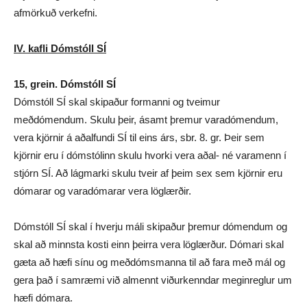
afmörkuð verkefni.
IV. kafli Dómstóll SÍ
15, grein. Dómstóll SÍ
Dómstóll SÍ skal skipaður formanni og tveimur
meðdómendum. Skulu þeir, ásamt þremur varadómendum,
vera kjörnir á aðalfundi SÍ til eins árs, sbr. 8. gr. Þeir sem
kjörnir eru í dómstólinn skulu hvorki vera aðal- né varamenn í
stjórn SÍ. Að lágmarki skulu tveir af þeim sex sem kjörnir eru
dómarar og varadómarar vera löglærðir.
Dómstóll SÍ skal í hverju máli skipaður þremur dómendum og
skal að minnsta kosti einn þeirra vera löglærður. Dómari skal
gæta að hæfi sínu og meðdómsmanna til að fara með mál og
gera það í samræmi við almennt viðurkenndar meginreglur um
hæfi dómara.