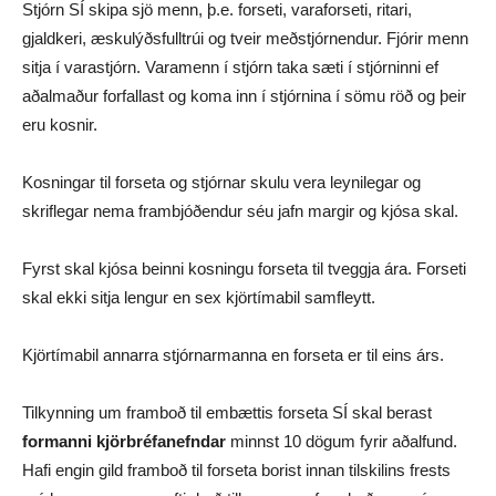
Stjórn SÍ skipa sjö menn, þ.e. forseti, varaforseti, ritari,
gjaldkeri, æskulýðsfulltrúi og tveir meðstjórnendur. Fjórir menn
sitja í varastjórn. Varamenn í stjórn taka sæti í stjórninni ef
aðalmaður forfallast og koma inn í stjórnina í sömu röð og þeir
eru kosnir.
Kosningar til forseta og stjórnar skulu vera leynilegar og
skriflegar nema frambjóðendur séu jafn margir og kjósa skal.
Fyrst skal kjósa beinni kosningu forseta til tveggja ára. Forseti
skal ekki sitja lengur en sex kjörtímabil samfleytt.
Kjörtímabil annarra stjórnarmanna en forseta er til eins árs.
Tilkynning um framboð til embættis forseta SÍ skal berast
formanni kjörbréfanefndar
minnst 10 dögum fyrir aðalfund.
Hafi engin gild framboð til forseta borist innan tilskilins frests