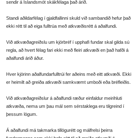
sendir á Íslandsmót skákfélaga það árið.
Standi aðildarfélag í gjaldfallinni skuld við sambandið hefur það
ekki rétt til að eiga fulltrúa með atkvæðisrétt á aðalfundi.
Við atkvæðagreiðslu um kjörbréf í upphafi fundar skal gilda sú
regla, að hvert félag fari ekki með fleiri atkvæði en það hafði á
aðalfundi árið áður.
Hver kjörinn aðalfundarfulltrúi fer aðeins með eitt atkvæði. Ekki
er heimilt að greiða atkvæði samkvæmt umboði eða bréfleiðis.
Við atkvæðagreiðslur á aðalfundi ræður einfaldur meirihluti
atkvæða, nema um þau mál sem sérstaklega eru tilgreind í
þessum lögum.
Á aðalfundi má takmarka tillögurétt og málfrelsi þeirra