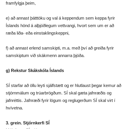
framfylgja þeim,
e) að annast þátttöku og val á keppendum sem keppa fyrir
Íslands hönd á alþjóðlegum vettvangi, hvort sem um er að
ræða liða- eða einstaklingskeppni,
f) að annast erlend samskipti, m.a. með því að greiða fyrir
samskiptum við skákmenn annarra þjóða.
g) Rekstur Skákskóla Íslands
SÍ starfar að öllu leyti sjálfstætt og er hlutlaust þegar kemur að
stjórnmálum og trúarbrögðum. SÍ skal gæta jafnræðis og
jafnréttis. Jafnræði fyrir lögum og reglugerðum SÍ skal virt í
hvívetna.
3. grein. Stjórnkerfi SÍ