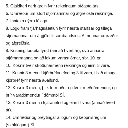
5. Gjaldkeri gerir grein fyrir reikningum síðasta árs.
6. Umræður um störf stjórnarinnar og afgreiðsla reikninga.
7. Inntaka nýrra félaga.
8. Lögð fram fjárhagsáætlun fyrir næsta starfsár og tillaga
stjórnarinnar um árgjöld til sambandsins. Almennar umræður
og afgreiðsla.
9. Kosning forseta fyrst (annað hvert ár), svo annarra
stjórnarmanna og að lokum varastjórnar, sbr. 10. gr.
10. Kosnir tveir skoðunarmenn reikninga og einn til vara.
11. Kosnir 3 menn í kjörbréfanefnd og 3 til vara, til að athuga
kjörbréf fyrir næsta aðalfund.
12. Kosnir 3 menn, þ.e. formaður og tveir meðdómendur, og
þrír varadómendur í dómstól SÍ.
13. Kosnir 3 menn í kjaranefnd og einn til vara (annað hvert
ár).
14. Umræður og breytingar á lögum og keppnisreglum
(skáklögum) SÍ.