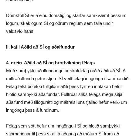
Dómstóll SÍ er á einu dómstigi og starfar samkvæmt þessum
lögum, skáklögum SÍ og öðrum reglum sem falla undir
valdsvið hans.
II. kafli Aðild að SÍ og aðalfundur
4. grein. Aðild að SÍ og brottvikning félags
Með samþykki aðalfundar getur skákfélag orðið aðili að SÍ. Á
milli aðalfunda getur stjórn SÍ veitt félagi inngöngu í sambandið.
Félag telst þó ekki fullgildur aðili þess fyrr en inntakan hefur
hlotið samþykki aðalfundar. Fulltrúar slíks félags mega sitja
aðalfund með tillögurétti og málfrelsi uns fjallað hefur verið um
inngöngu þess á fundinum.
Félag sem sótt hefur um inngöngu í SÍ og hlotið samþykki
stjórnarinnar til þess skal fá aðgang að mótum SÍ fram að