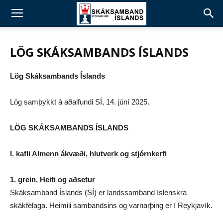
LÖG SKÁKSAMBANDS ÍSLANDS
Lög Skáksambands Íslands
Lög samþykkt á aðalfundi SÍ, 14. júní 2025.
LÖG SKÁKSAMBANDS ÍSLANDS
I. kafli Almenn ákvæði, hlutverk og stjórnkerfi
1. grein. Heiti og aðsetur
Skáksamband Íslands (SÍ) er landssamband íslenskra
skákfélaga. Heimili sambandsins og varnarþing er í Reykjavík.