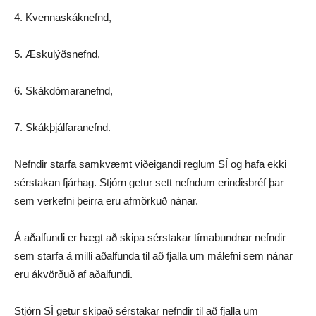
4. Kvennaskáknefnd,
5. Æskulýðsnefnd,
6. Skákdómaranefnd,
7. Skákþjálfaranefnd.
Nefndir starfa samkvæmt viðeigandi reglum SÍ og hafa ekki
sérstakan fjárhag. Stjórn getur sett nefndum erindisbréf þar
sem verkefni þeirra eru afmörkuð nánar.
Á aðalfundi er hægt að skipa sérstakar tímabundnar nefndir
sem starfa á milli aðalfunda til að fjalla um málefni sem nánar
eru ákvörðuð af aðalfundi.
Stjórn SÍ getur skipað sérstakar nefndir til að fjalla um