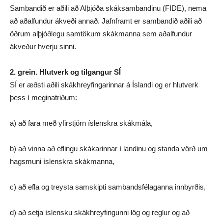
Sambandið er aðili að Alþjóða skáksambandinu (FIDE), nema
að aðalfundur ákveði annað. Jafnframt er sambandið aðili að
öðrum alþjóðlegu samtökum skákmanna sem aðalfundur
ákveður hverju sinni.
2. grein. Hlutverk og tilgangur SÍ
SÍ er æðsti aðili skákhreyfingarinnar á Íslandi og er hlutverk
þess í meginatriðum:
a) að fara með yfirstjórn íslenskra skákmála,
b) að vinna að eflingu skákarinnar í landinu og standa vörð um
hagsmuni íslenskra skákmanna,
c) að efla og treysta samskipti sambandsfélaganna innbyrðis,
d) að setja íslensku skákhreyfingunni lög og reglur og að