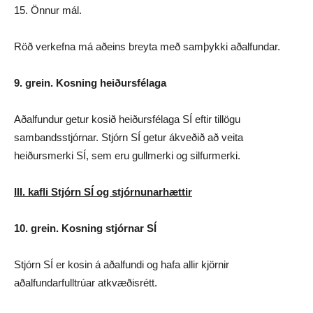
15. Önnur mál.
Röð verkefna má aðeins breyta með samþykki aðalfundar.
9. grein. Kosning heiðursfélaga
Aðalfundur getur kosið heiðursfélaga SÍ eftir tillögu
sambandsstjórnar. Stjórn SÍ getur ákveðið að veita
heiðursmerki SÍ, sem eru gullmerki og silfurmerki.
III. kafli Stjórn SÍ og stjórnunarhættir
10. grein. Kosning stjórnar SÍ
Stjórn SÍ er kosin á aðalfundi og hafa allir kjörnir
aðalfundarfulltrúar atkvæðisrétt.