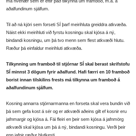
má hvenær sem er eftir það tilkynna um framboð, m.a. á
aðalfundinum sjálfum.
Til að ná kjöri sem forseti SÍ þarf meirihluta greiddra atkvæða.
Náist ekki meirihluti við fyrstu kosningu skal kjósa á ný,
bindandi kosningu, um þá tvo menn sem flest atkvæði hlutu.
Ræður þá einfaldur meirihluti atkvæða.
Tilkynning um framboð til stjórnar SÍ skal berast skrifstofu
SÍ minnst 3 dögum fyrir aðalfund. Hafi færri en 10 framboð
borist innan tilskilins frests má tilkynna um framboð á
aðalfundinum sjálfum.
Kosning annarra stjórnarmanna en forseta skal vera bundin við
þá sem gefa kost á sér og er atkvæði aðeins gilt ef kosnir eru
jafnmargir og kjósa á. Fái fleiri en þeir sem kjósa á jafnmörg
atkvæði skal kjósa um þá á ný, bindandi kosningu. Verði þeir
enn jafnir ræður hlutkesti.