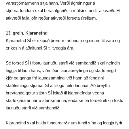
varastjórnarmenn sitja hann. Verði ágreiningur á
stjórnarfundum skal bera afgreiðslu málsins undir atkvæði. Ef
atkvæði falla jöfn ræður atkvæði forseta úrslitum.
13. grein. Kjaranefnd
Kjaranefnd SÍ er skipuð þremur mönnum og einum til vara og
er kosin á aðalfundi SÍ til tveggja ára.
Sé forseti SÍ í föstu launuðu starfi við sambandið skal nefndin
leggja til laun hans, viðmiðun launabreytinga og starfstengd
kjör og ganga frá launasamningi við hann að fenginni
staðfestingu stjórnar SÍ á tillögu nefndarinnar. Að breyttu
breytanda getur stjórn SÍ leitað til kjaranefndar vegna
starfskjara annarra starfsmanna, enda sé þá forseti ekki í föstu
launuðu starfi við sambandið.
Kjaranefnd skal halda fundargerðir um fundi sína og leggja fyrir