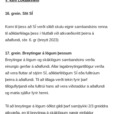
V. kafli Lokaákvæði
16. grein. Slit SÍ
Komi til þess að SÍ verði slitið skulu eignir sambandsins renna
til aðildarfélaga þess í hlutfalli við atkvæðisrétt þeirra á
aðalfundi, sbr. 6. gr (breytt 2023)
17. grein. Breytingar á lögum þessum
Breytingar á lögum og skáklögum sambandsins verða
einungis gerðar á aðalfundi. Allar lagabreytingartillögur verða
að vera fluttar af stjórn SÍ, aðildarfélögum SÍ eða fulltrúum
þeirra á aðalfundi. Til að tillaga verði tekin fyrir þarf
tillöguflytjandi eða fulltrúi hans að vera viðstaddur á aðalfundi
og mæla sjálfur fyrir henni.
Til að breytingar á lögum öðlist gildi þarf samþykki 2/3 greiddra
atkvæða, en til breytinga á skáklögum nægir einfaldur