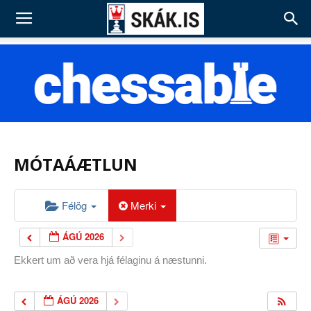
MÓTAÁÆTLUN
Félög
Merki
ÁGÚ 2026
Ekkert um að vera hjá félaginu á næstunni.
ÁGÚ 2026