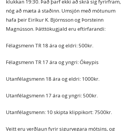
klukkan 19:30. Það þarf ekki að skrá sig fyrirfram,
nóg að mæta á staðinn. Umsjón með mótunum
hafa þeir Eiríkur K. Björnsson og Þorsteinn
Magnússon. Þátttökugjald eru eftirfarandi:
Félagsmenn TR 18 ára og eldri: 500kr.
Félagsmenn TR 17 ára og yngri: Ókeypis
Utanfélagsmenn 18 ára og eldri: 1000kr.
Utanfélagsmenn 17 ára og yngri: 500kr.
Utanfélagsmenn: 10 skipta klippikort: 7500kr.
Veitt eru verðlaun fyrir sigurvegara mótsins, og