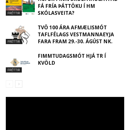
FÁ FRÍA ÞÁTTÖKU Í HM
SKÓLASVEITA?
FRÉTTIR
TVÖ 100 ÁRA AFMÆLISMÓT
TAFLFÉLAGS VESTMANNAEYJA
FARA FRAM 29.-30. ÁGÚST NK.
FRÉTTIR
FIMMTUDAGSMÓT HJÁ TR Í
KVÖLD
FRÉTTIR