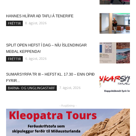
HANNES HLÍFAR AÐ TAFLI Á TENERIFE
8. ágúst, 2026
FRÉTTIR
SPLIT OPEN HEFST Í DAG – NÍU ÍSLENDINGAR
MEÐAL KEPPENDA!
6. ágúst, 2026
FRÉTTIR
SUMARSYRPA TR III – HEFST KL. 17.30 – ENN OPIÐ
FYRIR...
7. ágúst, 2026
BARNA- OG UNGLINGASTARF
- Auglýsing -