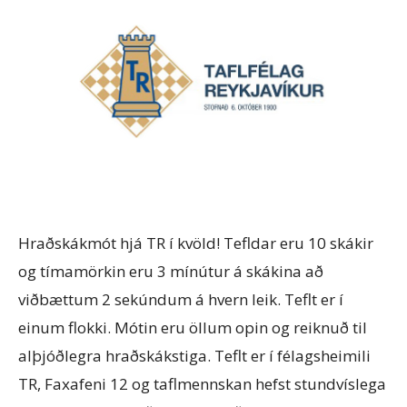
Hraðskákmót hjá TR í kvöld! Tefldar eru 10 skákir
og tímamörkin eru 3 mínútur á skákina að
viðbættum 2 sekúndum á hvern leik. Teflt er í
einum flokki. Mótin eru öllum opin og reiknuð til
alþjóðlegra hraðskákstiga. Teflt er í félagsheimili
TR, Faxafeni 12 og taflmennskan hefst stundvíslega