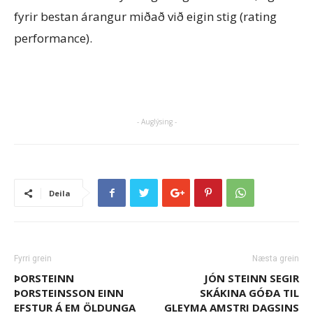
fyrir bestan árangur miðað við eigin stig (rating
performance).
- Auglýsing -
Deila
Fyrri grein
Næsta grein
ÞORSTEINN
JÓN STEINN SEGIR
ÞORSTEINSSON EINN
SKÁKINA GÓÐA TIL
EFSTUR Á EM ÖLDUNGA
GLEYMA AMSTRI DAGSINS