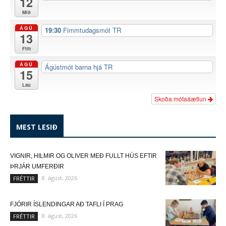
12
Mið
ÁGÚ
19:30
Fimmtudagsmót TR
13
Fim
ÁGÚ
Ágústmót barna hjá TR
15
Lau
Skoða mótaáætlun
MEST LESIÐ
VIGNIR, HILMIR OG OLIVER MEÐ FULLT HÚS EFTIR
ÞRJÁR UMFERÐIR
8. ágúst, 2026
FRÉTTIR
FJÓRIR ÍSLENDINGAR AÐ TAFLI Í PRAG
8. ágúst, 2026
FRÉTTIR