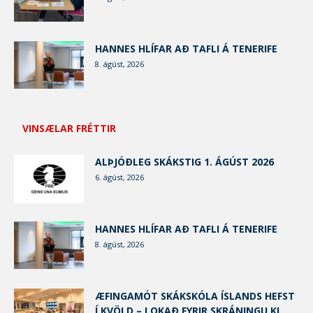
HANNES HLÍFAR AÐ TAFLI Á TENERIFE
8. ágúst, 2026
VINSÆLAR FRÉTTIR
ALÞJÓÐLEG SKÁKSTIG 1. ÁGÚST 2026
6. ágúst, 2026
HANNES HLÍFAR AÐ TAFLI Á TENERIFE
8. ágúst, 2026
ÆFINGAMÓT SKÁKSKÓLA ÍSLANDS HEFST
Í KVÖLD – LOKAÐ FYRIR SKRÁNINGU KL....