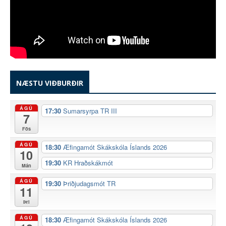
NÆSTU VIÐBURÐIR
ÁGÚ
17:30
Sumarsyrpa TR III
7
Fös
ÁGÚ
18:30
Æfingamót Skákskóla Íslands 2026
10
19:30
KR Hraðskákmót
Mán
ÁGÚ
19:30
Þriðjudagsmót TR
11
Þri
ÁGÚ
18:30
Æfingamót Skákskóla Íslands 2026