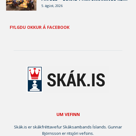
5. ágúst, 2026
FYLGDU OKKUR Á FACEBOOK
UM VEFINN
Skák.is er skákfréttavefur Skáksambands Íslands. Gunnar
Björnsson er ritsjóri vefsins.