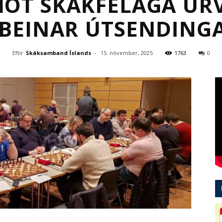
ÓT SKÁKFÉLAGA ÚR
 BEINAR ÚTSENDING
Eftir
Skáksamband Íslands
-
15. nóvember, 2025
1763
0