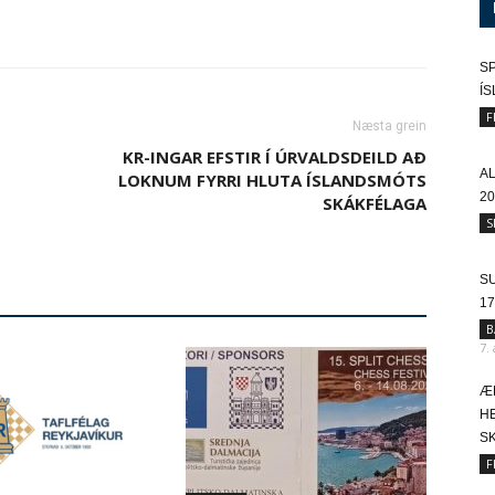
SP
Í
F
Næsta grein
KR-INGAR EFSTIR Í ÚRVALDSDEILD AÐ
A
LOKNUM FYRRI HLUTA ÍSLANDSMÓTS
20
SKÁKFÉLAGA
S
SU
17
B
7.
Æ
HE
SK
F