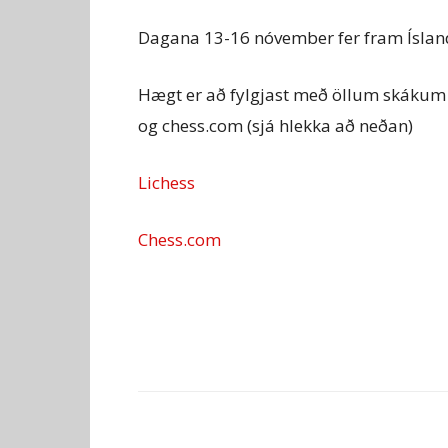
Dagana 13-16 nóvember fer fram Íslan
Hægt er að fylgjast með öllum skákum í
og chess.com (sjá hlekka að neðan)
Lichess
Chess.com