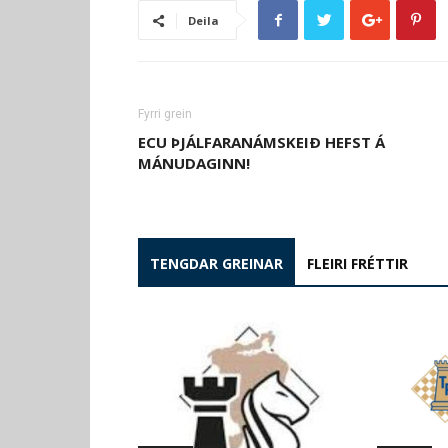
Deila
Fyrri grein
ECU ÞJÁLFARANÁMSKEIÐ HEFST Á
MÁNUDAGINN!
TENGDAR GREINAR
FLEIRI FRÉTTIR