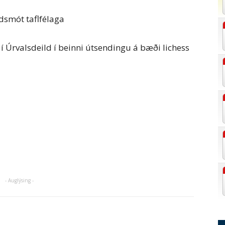
dsmót taflfélaga
 Úrvalsdeild í beinni útsendingu á bæði lichess
- Auglýsing -