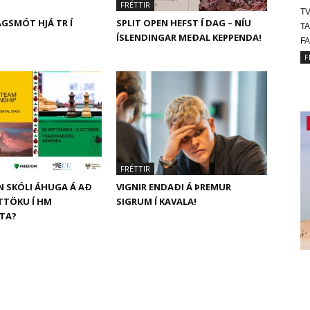
FRÉTTIR
T
GSMÓT HJÁ TR Í
SPLIT OPEN HEFST Í DAG – NÍU
T
ÍSLENDINGAR MEÐAL KEPPENDA!
FA
F
FRÉTTIR
N SKÓLI ÁHUGA Á AÐ
VIGNIR ENDAÐI Á ÞREMUR
ÁTTÖKU Í HM
SIGRUM Í KAVALA!
ITA?