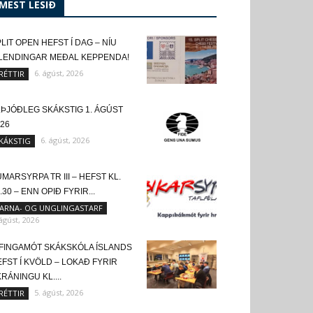
MEST LESIÐ
LIT OPEN HEFST Í DAG – NÍU
SLENDINGAR MEÐAL KEPPENDA!
6. ágúst, 2026
RÉTTIR
LÞJÓÐLEG SKÁKSTIG 1. ÁGÚST
26
6. ágúst, 2026
KÁKSTIG
MARSYRPA TR III – HEFST KL.
.30 – ENN OPIÐ FYRIR...
ARNA- OG UNGLINGASTARF
 ágúst, 2026
FINGAMÓT SKÁKSKÓLA ÍSLANDS
FST Í KVÖLD – LOKAÐ FYRIR
RÁNINGU KL....
5. ágúst, 2026
RÉTTIR