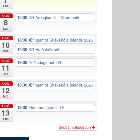
Fös
ÁGÚ
10:30
KR Árdegismót – öllum opið
8
Lau
ÁGÚ
18:30
Æfingamót Skákskóla Íslands 2026
10
19:30
KR Hraðskákmót
Mán
ÁGÚ
19:30
Þriðjudagsmót TR
11
Þri
ÁGÚ
18:30
Æfingamót Skákskóla Íslands 2026
12
Mið
ÁGÚ
19:30
Fimmtudagsmót TR
13
Fim
Skoða mótaáætlun