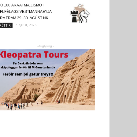
VÖ 100 ÁRA AFMÆLISMÓT
AFLFÉLAGS VESTMANNAEYJA
RA FRAM 29.-30. ÁGÚST NK....
7. ágúst, 2026
RÉTTIR
- Auglýsing -