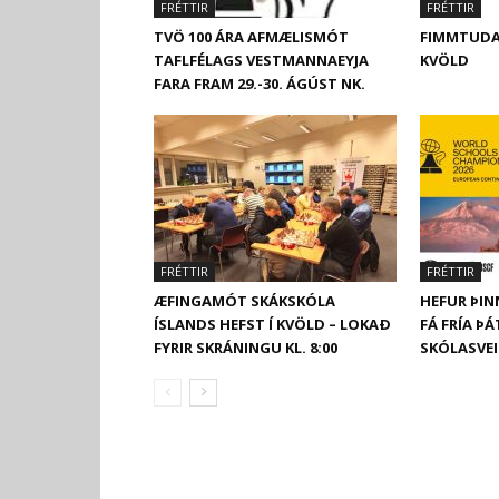
FRÉTTIR
FRÉTTIR
TVÖ 100 ÁRA AFMÆLISMÓT
FIMMTUDA
TAFLFÉLAGS VESTMANNAEYJA
KVÖLD
FARA FRAM 29.-30. ÁGÚST NK.
FRÉTTIR
FRÉTTIR
ÆFINGAMÓT SKÁKSKÓLA
HEFUR ÞIN
ÍSLANDS HEFST Í KVÖLD – LOKAÐ
FÁ FRÍA Þ
FYRIR SKRÁNINGU KL. 8:00
SKÓLASVE