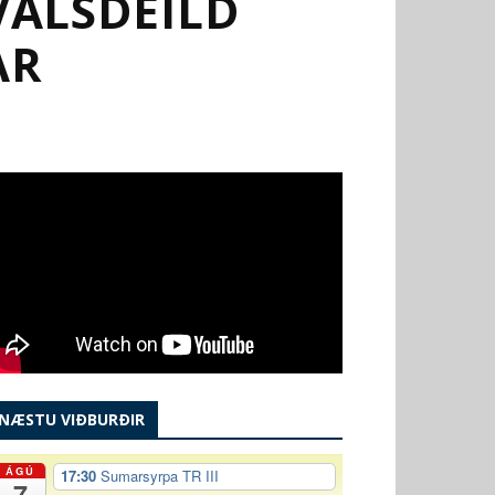
VALSDEILD
AR
NÆSTU VIÐBURÐIR
ÁGÚ
17:30
Sumarsyrpa TR III
7