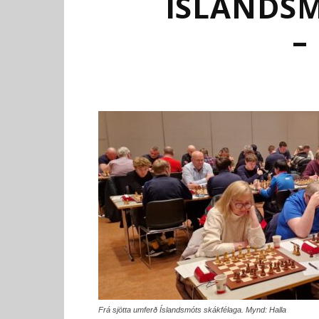
ÍSLANDSM
–
Frá sjötta umferð Íslandsmóts skákfélaga. Mynd: Halla