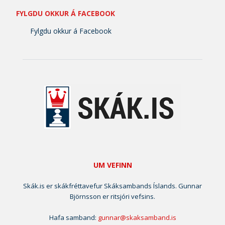
FYLGDU OKKUR Á FACEBOOK
Fylgdu okkur á Facebook
UM VEFINN
Skák.is er skákfréttavefur Skáksambands Íslands. Gunnar
Björnsson er ritsjóri vefsins.
Hafa samband:
gunnar@skaksamband.is