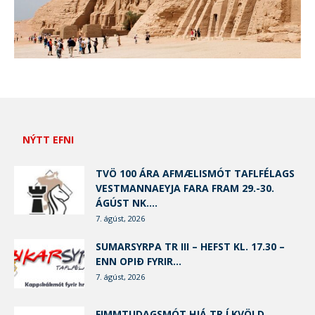
NÝTT EFNI
TVÖ 100 ÁRA AFMÆLISMÓT TAFLFÉLAGS
VESTMANNAEYJA FARA FRAM 29.-30.
ÁGÚST NK....
7. ágúst, 2026
SUMARSYRPA TR III – HEFST KL. 17.30 –
ENN OPIÐ FYRIR...
7. ágúst, 2026
FIMMTUDAGSMÓT HJÁ TR Í KVÖLD