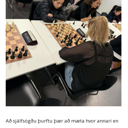
Að sjálfsögðu þurftu þær að mæta hvor annari en