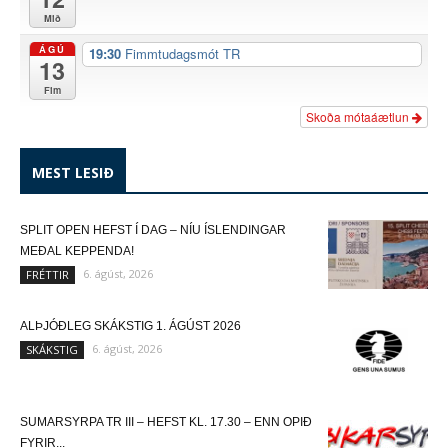
Mið
ÁGÚ
19:30
Fimmtudagsmót TR
13
Fim
Skoða mótaáætlun
MEST LESIÐ
SPLIT OPEN HEFST Í DAG – NÍU ÍSLENDINGAR
MEÐAL KEPPENDA!
6. ágúst, 2026
FRÉTTIR
ALÞJÓÐLEG SKÁKSTIG 1. ÁGÚST 2026
6. ágúst, 2026
SKÁKSTIG
SUMARSYRPA TR III – HEFST KL. 17.30 – ENN OPIÐ
FYRIR...