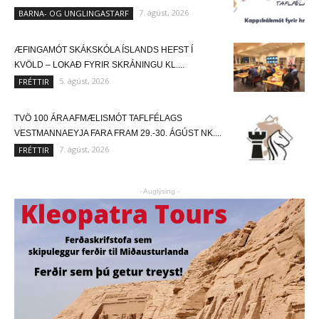
7. ágúst, 2026
BARNA- OG UNGLINGASTARF
ÆFINGAMÓT SKÁKSKÓLA ÍSLANDS HEFST Í
KVÖLD – LOKAÐ FYRIR SKRÁNINGU KL....
5. ágúst, 2026
FRÉTTIR
TVÖ 100 ÁRA AFMÆLISMÓT TAFLFÉLAGS
VESTMANNAEYJA FARA FRAM 29.-30. ÁGÚST NK....
7. ágúst, 2026
FRÉTTIR
- Auglýsing -