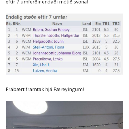
eftir 7.umferðir endaði mótið svona!
Frábært framtak hjá Færeyingum!