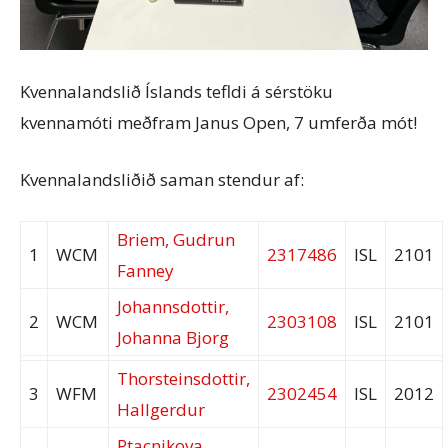
Kvennalandslið Íslands tefldi á sérstöku
kvennamóti meðfram Janus Open, 7 umferða mót!
Kvennalandsliðið saman stendur af:
Briem, Gudrun
1
WCM
2317486
ISL
2101
Fanney
Johannsdottir,
2
WCM
2303108
ISL
2101
Johanna Bjorg
Thorsteinsdottir,
3
WFM
2302454
ISL
2012
Hallgerdur
Ptacnikova,