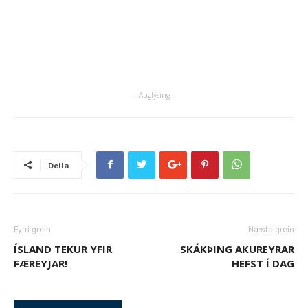
- Auglýsing -
Deila
Fyrri grein
Næsta grein
ÍSLAND TEKUR YFIR
SKÁKÞING AKUREYRAR
FÆREYJAR!
HEFST Í DAG