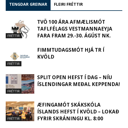
TENGDAR GREINAR
FLEIRI FRÉTTIR
TVÖ 100 ÁRA AFMÆLISMÓT
TAFLFÉLAGS VESTMANNAEYJA
FARA FRAM 29.-30. ÁGÚST NK.
FRÉTTIR
FIMMTUDAGSMÓT HJÁ TR Í
KVÖLD
FRÉTTIR
SPLIT OPEN HEFST Í DAG – NÍU
ÍSLENDINGAR MEÐAL KEPPENDA!
FRÉTTIR
ÆFINGAMÓT SKÁKSKÓLA
ÍSLANDS HEFST Í KVÖLD – LOKAÐ
FYRIR SKRÁNINGU KL. 8:00
FRÉTTIR