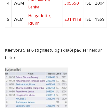
4
WGM
305650
ISL
2004
Lenka
Helgadottir,
5
WCM
2314118
ISL
1859
Idunn
Þær voru 5 af 6 stighæstu og skilaði það sér heldur
betur!