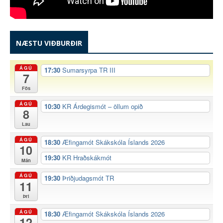
NÆSTU VIÐBURÐIR
ÁGÚ
17:30
Sumarsyrpa TR III
7
Fös
ÁGÚ
10:30
KR Árdegismót – öllum opið
8
Lau
ÁGÚ
18:30
Æfingamót Skákskóla Íslands 2026
10
19:30
KR Hraðskákmót
Mán
ÁGÚ
19:30
Þriðjudagsmót TR
11
Þri
ÁGÚ
18:30
Æfingamót Skákskóla Íslands 2026
12