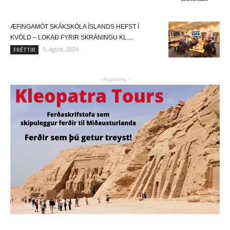
ÆFINGAMÓT SKÁKSKÓLA ÍSLANDS HEFST Í
KVÖLD – LOKAÐ FYRIR SKRÁNINGU KL....
5. ágúst, 2026
FRÉTTIR
- Auglýsing -