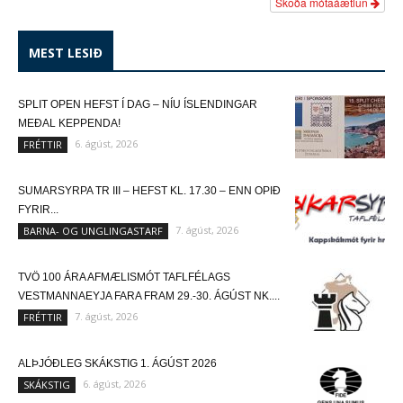
Skoða mótaáætlun
MEST LESIÐ
SPLIT OPEN HEFST Í DAG – NÍU ÍSLENDINGAR
MEÐAL KEPPENDA!
6. ágúst, 2026
FRÉTTIR
SUMARSYRPA TR III – HEFST KL. 17.30 – ENN OPIÐ
FYRIR...
7. ágúst, 2026
BARNA- OG UNGLINGASTARF
TVÖ 100 ÁRA AFMÆLISMÓT TAFLFÉLAGS
VESTMANNAEYJA FARA FRAM 29.-30. ÁGÚST NK....
7. ágúst, 2026
FRÉTTIR
ALÞJÓÐLEG SKÁKSTIG 1. ÁGÚST 2026
6. ágúst, 2026
SKÁKSTIG