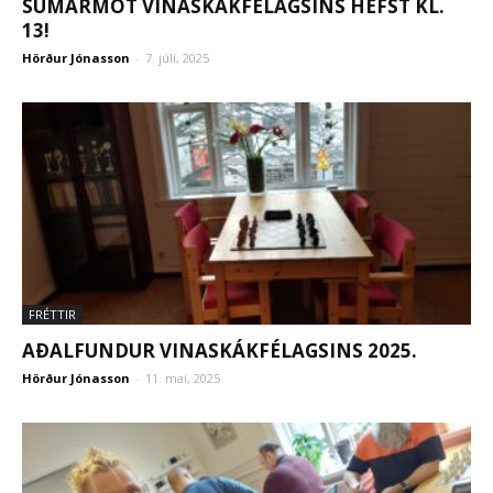
SUMARMÓT VINASKÁKFÉLAGSINS HEFST KL.
13!
Hörður Jónasson
-
7. júlí, 2025
FRÉTTIR
AÐALFUNDUR VINASKÁKFÉLAGSINS 2025.
Hörður Jónasson
-
11. maí, 2025