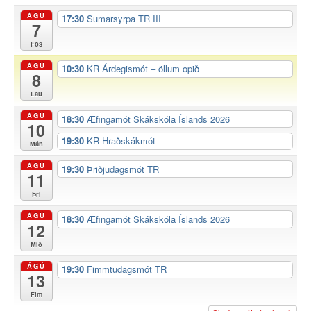
ÁGÚ
17:30
Sumarsyrpa TR III
7
Fös
ÁGÚ
10:30
KR Árdegismót – öllum opið
8
Lau
ÁGÚ
18:30
Æfingamót Skákskóla Íslands 2026
10
19:30
KR Hraðskákmót
Mán
ÁGÚ
19:30
Þriðjudagsmót TR
11
Þri
ÁGÚ
18:30
Æfingamót Skákskóla Íslands 2026
12
Mið
ÁGÚ
19:30
Fimmtudagsmót TR
13
Fim