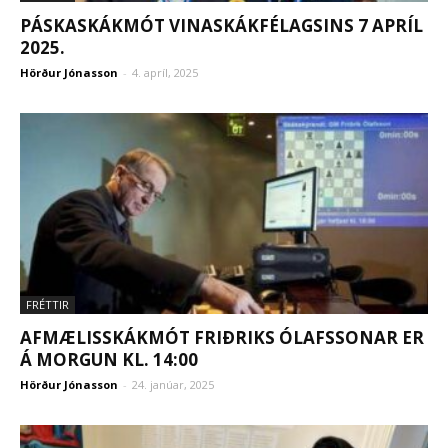
PÁSKASKÁKMÓT VINASKÁKFÉLAGSINS 7 APRÍL
2025.
Hörður Jónasson
-
4. apríl, 2025
FRÉTTIR
AFMÆLISSKÁKMÓT FRIÐRIKS ÓLAFSSONAR ER
Á MORGUN KL. 14:00
Hörður Jónasson
-
24. janúar, 2025