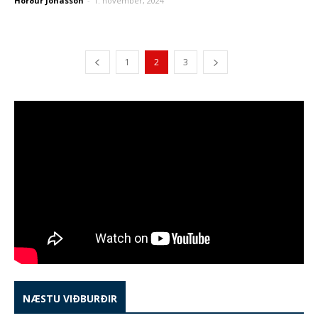
Hörður Jónasson
-
1. nóvember, 2024
1
2
3
NÆSTU VIÐBURÐIR