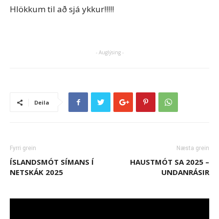
Hlökkum til að sjá ykkur!!!!!
- Auglýsing -
Deila
Fyrri grein
Næsta grein
ÍSLANDSMÓT SÍMANS Í
HAUSTMÓT SA 2025 –
NETSKÁK 2025
UNDANRÁSIR