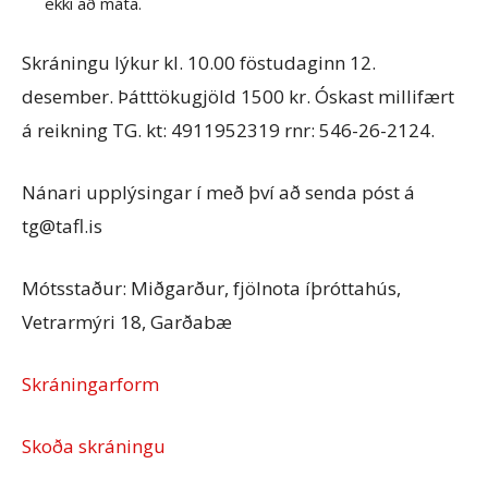
ekki að máta.
Skráningu lýkur kl. 10.00 föstudaginn 12.
desember. Þátttökugjöld 1500 kr. Óskast millifært
á reikning TG. kt: 4911952319 rnr: 546-26-2124.
Nánari upplýsingar í með því að senda póst á
tg@tafl.is
Mótsstaður: Miðgarður, fjölnota íþróttahús,
Vetrarmýri 18, Garðabæ
Skráningarform
Skoða skráningu