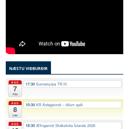
NÆSTU VIÐBURÐIR
ÁGÚ
17:30
Sumarsyrpa TR III
7
Fös
ÁGÚ
10:30
KR Árdegismót – öllum opið
8
Lau
ÁGÚ
18:30
Æfingamót Skákskóla Íslands 2026