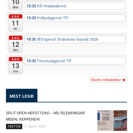
10
19:30
KR Hraðskákmót
Mán
ÁGÚ
19:30
Þriðjudagsmót TR
11
Þri
ÁGÚ
18:30
Æfingamót Skákskóla Íslands 2026
12
Mið
ÁGÚ
19:30
Fimmtudagsmót TR
13
Fim
Skoða mótaáætlun
MEST LESIÐ
SPLIT OPEN HEFST Í DAG – NÍU ÍSLENDINGAR
MEÐAL KEPPENDA!
6. ágúst, 2026
FRÉTTIR