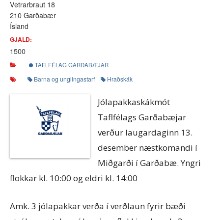
Vetrarbraut 18
210 Garðabær
Ísland
GJALD:
1500
TAFLFÉLAG GARÐABÆJAR
Barna og unglingastarf
Hraðskák
Jólapakkaskákmót
Taflfélags Garðabæjar
verður laugardaginn 13.
desember næstkomandi í
Miðgarði í Garðabæ. Yngri
flokkar kl. 10:00 og eldri kl. 14:00
Amk. 3 jólapakkar verða í verðlaun fyrir bæði