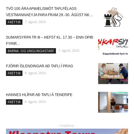
TVÖ 100 ÁRA AFMÆLISMÓT TAFLFÉLAGS
VESTMANNAEYJA FARA FRAM 29.-30. ÁGÚST NK....
7. ágúst, 2026
FRÉTTIR
SUMARSYRPA TR III – HEFST KL. 17.30 – ENN OPIÐ
FYRIR...
7. ágúst, 2026
BARNA- OG UNGLINGASTARF
FJÓRIR ÍSLENDINGAR AÐ TAFLI Í PRAG
8. ágúst, 2026
FRÉTTIR
HANNES HLÍFAR AÐ TAFLI Á TENERIFE
8. ágúst, 2026
FRÉTTIR
- Auglýsing -