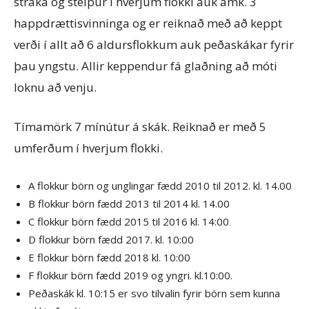
stráka og stelpur í hverjum flokki auk amk. 3
happdrættisvinninga og er reiknað með að keppt
verði í allt að 6 aldursflokkum auk peðaskákar fyrir
þau yngstu. Allir keppendur fá glaðning að móti
loknu að venju.
Tímamörk 7 mínútur á skák. Reiknað er með 5
umferðum í hverjum flokki.
A flokkur börn og unglingar fædd 2010 til 2012. kl. 14.00
B flokkur börn fædd 2013 til 2014 kl. 14.00
C flokkur börn fædd 2015 til 2016 kl. 14:00
D flokkur börn fædd 2017. kl. 10:00
E flokkur börn fædd 2018 kl. 10:00
F flokkur börn fædd 2019 og yngri. kl.10:00.
Peðaskák kl. 10:15 er svo tilvalin fyrir börn sem kunna