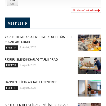
Lau
Skoða mótaáætlun
MEST LESIÐ
VIGNIR, HILMIR OG OLIVER MEÐ FULLT HÚS EFTIR
ÞRJÁR UMFERÐIR
8. ágúst, 2026
FRÉTTIR
FJÓRIR ÍSLENDINGAR AÐ TAFLI Í PRAG
8. ágúst, 2026
FRÉTTIR
HANNES HLÍFAR AÐ TAFLI Á TENERIFE
8. ágúst, 2026
FRÉTTIR
SPLIT OPEN HEFST Í DAG – NÍU ÍSLENDINGAR