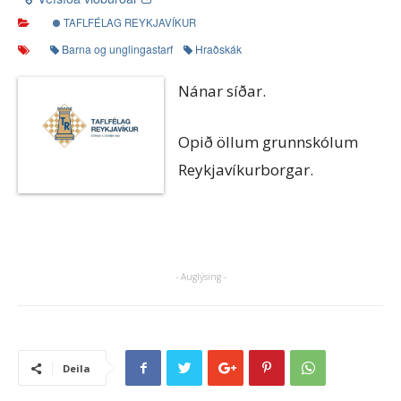
TAFLFÉLAG REYKJAVÍKUR
Barna og unglingastarf
Hraðskák
Nánar síðar.
Opið öllum grunnskólum
Reykjavíkurborgar.
- Auglýsing -
Deila