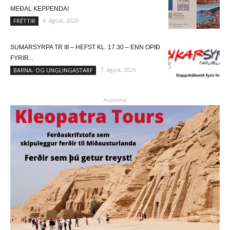
MEÐAL KEPPENDA!
6. ágúst, 2026
FRÉTTIR
SUMARSYRPA TR III – HEFST KL. 17.30 – ENN OPIÐ
FYRIR...
7. ágúst, 2026
BARNA- OG UNGLINGASTARF
- Auglýsing -