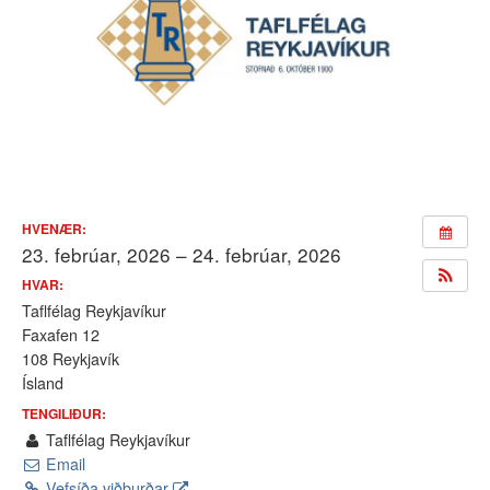
HVENÆR:
23. febrúar, 2026 – 24. febrúar, 2026
HVAR:
Taflfélag Reykjavíkur
Faxafen 12
108 Reykjavík
Ísland
TENGILIÐUR:
Taflfélag Reykjavíkur
Email
Vefsíða viðburðar