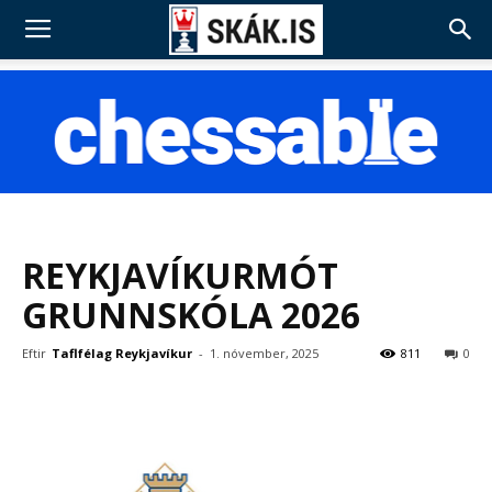
REYKJAVÍKURMÓT
GRUNNSKÓLA 2026
Eftir
Taflfélag Reykjavíkur
-
1. nóvember, 2025
811
0