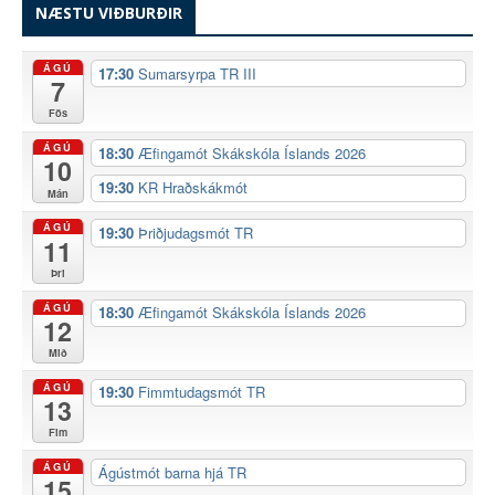
NÆSTU VIÐBURÐIR
ÁGÚ
17:30
Sumarsyrpa TR III
7
Fös
ÁGÚ
18:30
Æfingamót Skákskóla Íslands 2026
10
19:30
KR Hraðskákmót
Mán
ÁGÚ
19:30
Þriðjudagsmót TR
11
Þri
ÁGÚ
18:30
Æfingamót Skákskóla Íslands 2026
12
Mið
ÁGÚ
19:30
Fimmtudagsmót TR
13
Fim
ÁGÚ
Ágústmót barna hjá TR
15