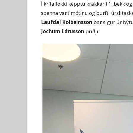
Í krílaflokki kepptu krakkar í 1. bekk og
spenna var í mótinu og þurfti úrslitask
Laufdal Kolbeinsson
bar sigur úr bý
Jochum Lárusson
þriðji.