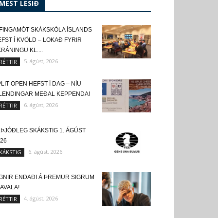
MEST LESIÐ
FINGAMÓT SKÁKSKÓLA ÍSLANDS
FST Í KVÖLD – LOKAÐ FYRIR
RÁNINGU KL....
5. ágúst, 2026
RÉTTIR
LIT OPEN HEFST Í DAG – NÍU
SLENDINGAR MEÐAL KEPPENDA!
6. ágúst, 2026
RÉTTIR
LÞJÓÐLEG SKÁKSTIG 1. ÁGÚST
26
6. ágúst, 2026
KÁKSTIG
IGNIR ENDAÐI Á ÞREMUR SIGRUM
KAVALA!
4. ágúst, 2026
RÉTTIR