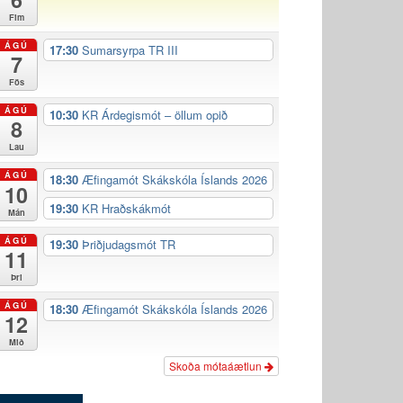
Fim
ÁGÚ
17:30
Sumarsyrpa TR III
7
Fös
ÁGÚ
10:30
KR Árdegismót – öllum opið
8
Lau
ÁGÚ
18:30
Æfingamót Skákskóla Íslands 2026
10
19:30
KR Hraðskákmót
Mán
ÁGÚ
19:30
Þriðjudagsmót TR
11
Þri
ÁGÚ
18:30
Æfingamót Skákskóla Íslands 2026
12
Mið
Skoða mótaáætlun