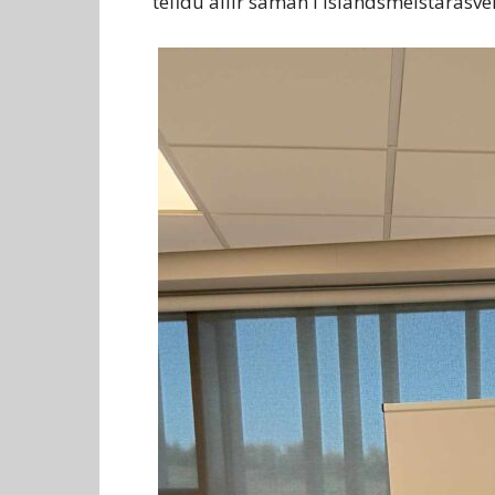
tefldu allir saman í Íslandsmeistarasve