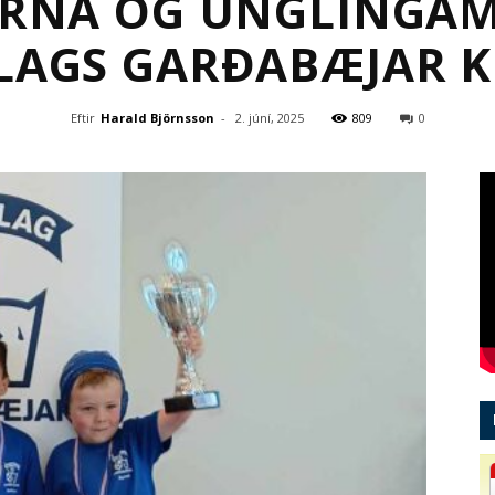
ARNA OG UNGLINGA
LAGS GARÐABÆJAR 
Eftir
Harald Björnsson
-
2. júní, 2025
809
0