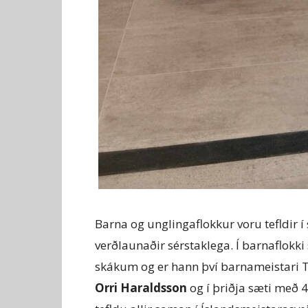
Barna og unglingaflokkur voru tefldir í
verðlaunaðir sérstaklega. Í barnaflokki
skákum og er hann því barnameistari 
Orri Haraldsson
og í þriðja sæti með 