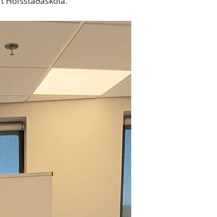
it Hofsstaðaskóla.