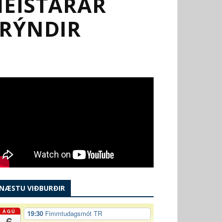
MEISTARAR
KRÝNDIR
NÆSTU VIÐBURÐIR
ÁGÚ
19:30
Fimmtudagsmót TR
6