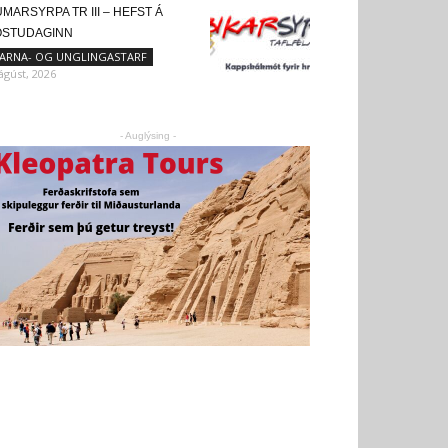
MARSYRPA TR III – HEFST Á
ÖSTUDAGINN
ARNA- OG UNGLINGASTARF
 ágúst, 2026
- Auglýsing -