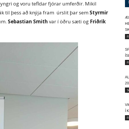
 yngri og voru tefldar fjórar umferðir. Mikil
ák til þess að knýja fram úrslit þar sem
Styrmir
Æ
tum.
Sebastian Smith
var í öðru sæti og
Friðrik
HE
SK
F
SP
Í
F
A
20
S
V
Í 
F