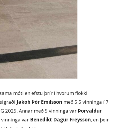
 sama móti en efstu þrír í hvorum flokki
 sigraði
Jakob Þór Emilsson
með 5,5 vinninga í 7
TG 2025. Annar með 5 vinninga var
Þorvaldur
4 vinninga var
Benedikt Dagur Freysson
, en þeir