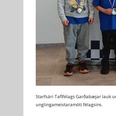
Starfsári Taflfélags Garðabæjar lauk u
unglingameistaramóti félagsins.