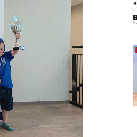
SU
F
B
5.