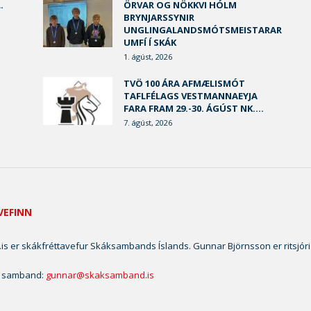
.
ÖRVAR OG NÖKKVI HÓLM
BRYNJARSSYNIR
UNGLINGALANDSMÓTSMEISTARAR
UMFÍ Í SKÁK
1. ágúst, 2026
TVÖ 100 ÁRA AFMÆLISMÓT
TAFLFÉLAGS VESTMANNAEYJA
FARA FRAM 29.-30. ÁGÚST NK....
7. ágúst, 2026
VEFINN
is er skákfréttavefur Skáksambands Íslands. Gunnar Björnsson er ritsjóri
 samband:
gunnar@skaksamband.is