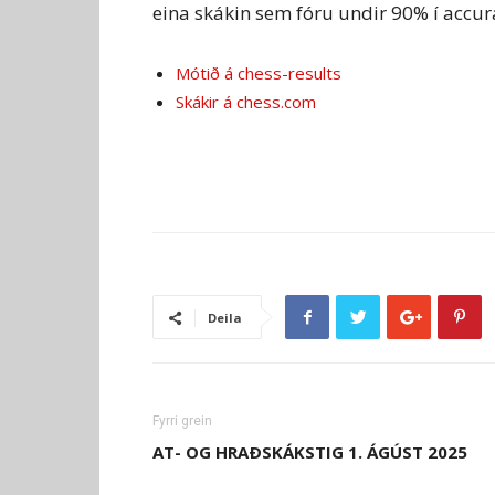
eina skákin sem fóru undir 90% í accu
Mótið á chess-results
Skákir á chess.com
Deila
Fyrri grein
AT- OG HRAÐSKÁKSTIG 1. ÁGÚST 2025