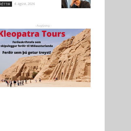
4. ágúst, 2026
RÉTTIR
- Auglýsing -