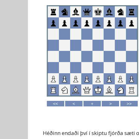
Héðinn endaði því í skiptu fjórða sæti 