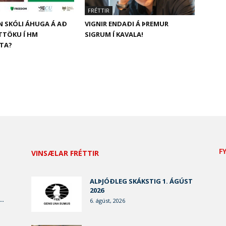
FRÉTTIR
N SKÓLI ÁHUGA Á AÐ
VIGNIR ENDAÐI Á ÞREMUR
ÁTTÖKU Í HM
SIGRUM Í KAVALA!
ITA?
F
VINSÆLAR FRÉTTIR
ALÞJÓÐLEG SKÁKSTIG 1. ÁGÚST
2026
..
6. ágúst, 2026