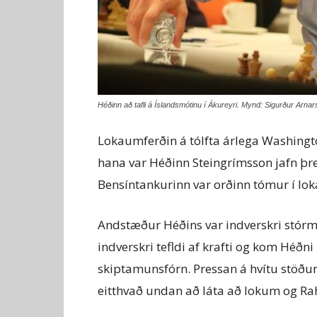
Héðinn að tafli á Íslandsmótinu í Ákureyri. Mynd: Sigurður Arnar
Lokaumferðin á tólfta árlega Washingto
hana var Héðinn Steingrímsson jafn þ
Bensíntankurinn var orðinn tómur í lok
Andstæður Héðins var indverskri stórm
indverskri tefldi af krafti og kom Héðn
skiptamunsfórn. Pressan á hvítu stöðun
eitthvað undan að láta að lokum og Rahu