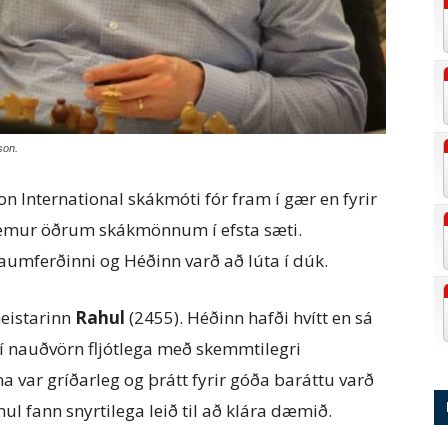
son.
n International skákmóti fór fram í gær en fyrir
remur öðrum skákmönnum í efsta sæti.
aumferðinni og Héðinn varð að lúta í dúk.
eistarinn
Rahul
(2455). Héðinn hafði hvítt en sá
i í nauðvörn fljótlega með skemmtilegri
a var gríðarleg og þrátt fyrir góða baráttu varð
l fann snyrtilega leið til að klára dæmið.