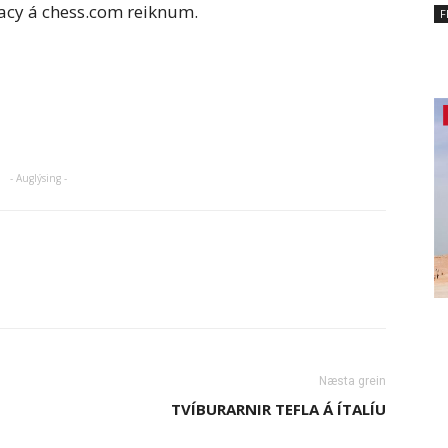
racy á chess.com reiknum.
F
- Auglýsing -
Næsta grein
TVÍBURARNIR TEFLA Á ÍTALÍU