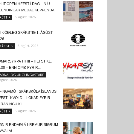
LIT OPEN HEFST Í DAG – NÍU
SLENDINGAR MEÐAL KEPPENDA!
6. ágúst, 2026
RÉTTIR
LÞJÓÐLEG SKÁKSTIG 1. ÁGÚST
26
6. ágúst, 2026
KÁKSTIG
MARSYRPA TR III – HEFST KL.
.30 – ENN OPIÐ FYRIR...
ARNA- OG UNGLINGASTARF
 ágúst, 2026
FINGAMÓT SKÁKSKÓLA ÍSLANDS
FST Í KVÖLD – LOKAÐ FYRIR
RÁNINGU KL....
5. ágúst, 2026
RÉTTIR
IGNIR ENDAÐI Á ÞREMUR SIGRUM
KAVALA!