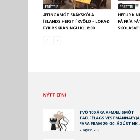
FRÉTTIR
FRÉTTIR
ÆFINGAMÓT SKÁKSKÓLA
HEFUR ÞIN
ÍSLANDS HEFST Í KVÖLD – LOKAÐ
FÁ FRÍA Þ
FYRIR SKRÁNINGU KL. 8:00
SKÓLASVE
NÝTT EFNI
TVÖ 100 ÁRA AFMÆLISMÓT
TAFLFÉLAGS VESTMANNAEYJA
FARA FRAM 29.-30. ÁGÚST NK..
7. ágúst, 2026