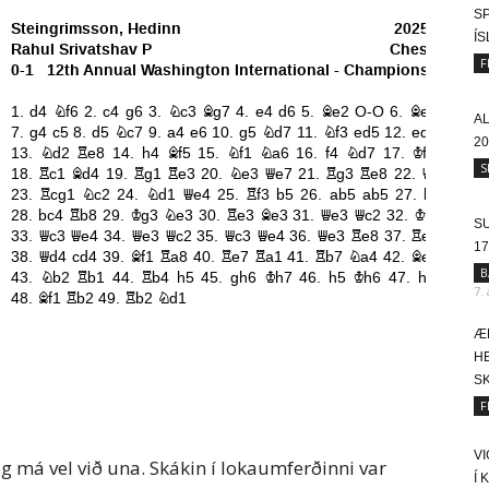
SP
Í
F
A
20
S
SU
17
B
7.
Æ
HE
SK
F
V
og má vel við una. Skákin í lokaumferðinni var
Í 