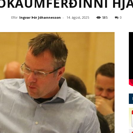
LOKAUMFERÐINNI HJ
Eftir
Ingvar Þór Jóhannesson
-
14. ágúst, 2025
585
0