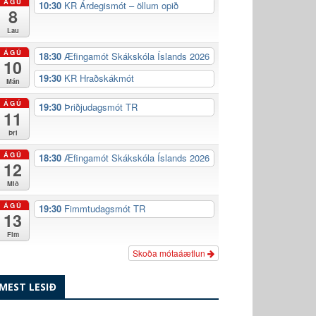
ÁGÚ
10:30
KR Árdegismót – öllum opið
8
Lau
ÁGÚ
18:30
Æfingamót Skákskóla Íslands 2026
10
19:30
KR Hraðskákmót
Mán
ÁGÚ
19:30
Þriðjudagsmót TR
11
Þri
ÁGÚ
18:30
Æfingamót Skákskóla Íslands 2026
12
Mið
ÁGÚ
19:30
Fimmtudagsmót TR
13
Fim
Skoða mótaáætlun
MEST LESIÐ