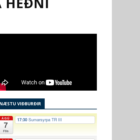
Á HÉÐNI
NÆSTU VIÐBURÐIR
ÁGÚ
17:30
Sumarsyrpa TR III
7
Fös