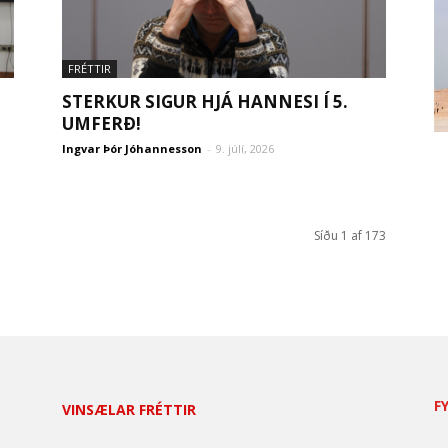
FRÉTTIR
STERKUR SIGUR HJÁ HANNESI Í 5.
UMFERÐ!
Ingvar Þór Jóhannesson
-
9. júlí, 2026
Síðu 1 af 173
F
VINSÆLAR FRÉTTIR