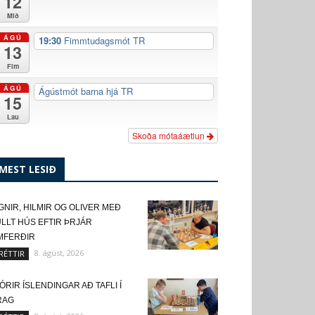
12
Mið
ÁGÚ
19:30
Fimmtudagsmót TR
13
Fim
ÁGÚ
Ágústmót barna hjá TR
15
Lau
Skoða mótaáætlun
MEST LESIÐ
GNIR, HILMIR OG OLIVER MEÐ
LLT HÚS EFTIR ÞRJÁR
MFERÐIR
8. ágúst, 2026
RÉTTIR
ÓRIR ÍSLENDINGAR AÐ TAFLI Í
RAG