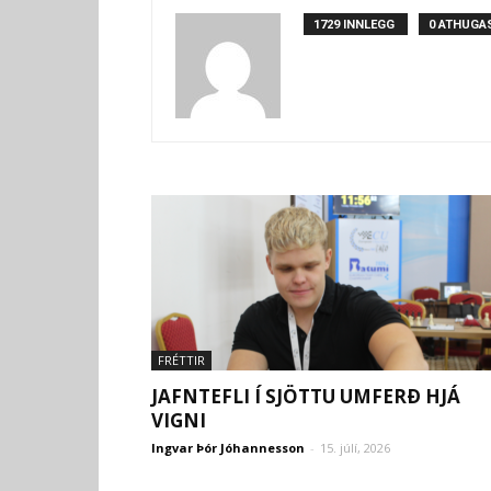
1729 INNLEGG
0 ATHUGA
FRÉTTIR
JAFNTEFLI Í SJÖTTU UMFERÐ HJÁ
VIGNI
Ingvar Þór Jóhannesson
-
15. júlí, 2026