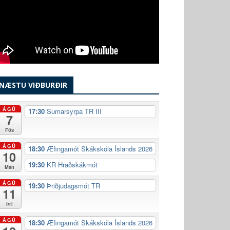
NÆSTU VIÐBURÐIR
ÁGÚ
17:30
Sumarsyrpa TR III
7
Fös
ÁGÚ
18:30
Æfingamót Skákskóla Íslands 2026
10
19:30
KR Hraðskákmót
Mán
ÁGÚ
19:30
Þriðjudagsmót TR
11
Þri
ÁGÚ
18:30
Æfingamót Skákskóla Íslands 2026