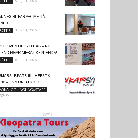
8. ágúst, 2026
RÉTTIR
NNES HLÍFAR AÐ TAFLI Á
ENERIFE
8. ágúst, 2026
RÉTTIR
LIT OPEN HEFST Í DAG – NÍU
SLENDINGAR MEÐAL KEPPENDA!
6. ágúst, 2026
RÉTTIR
MARSYRPA TR III – HEFST KL.
.30 – ENN OPIÐ FYRIR...
ARNA- OG UNGLINGASTARF
 ágúst, 2026
- Auglýsing -