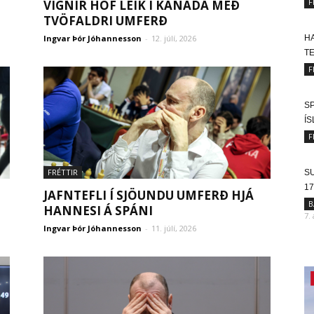
F
VIGNIR HÓF LEIK Í KANADA MEÐ
TVÖFALDRI UMFERÐ
Ingvar Þór Jóhannesson
-
12. júlí, 2026
HA
T
F
SP
Í
F
FRÉTTIR
SU
17
JAFNTEFLI Í SJÖUNDU UMFERÐ HJÁ
B
HANNESI Á SPÁNI
7.
Ingvar Þór Jóhannesson
-
11. júlí, 2026