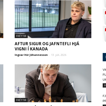
FRÉTTIR
AFTUR SIGUR OG JAFNTEFLI HJÁ
VIGNI Í KANADA
Ingvar Þór Jóhannesson
-
13. júlí, 2026
VI
FU
U
F
FJ
FRÉTTIR
P