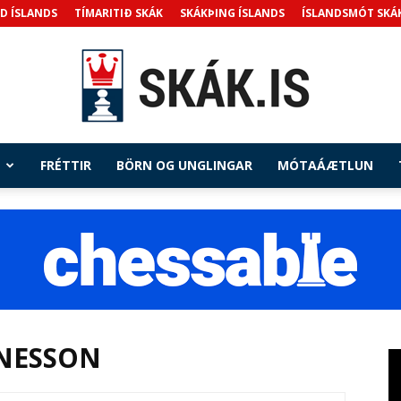
D ÍSLANDS
TÍMARITIÐ SKÁK
SKÁKÞING ÍSLANDS
ÍSLANDSMÓT SKÁ
FRÉTTIR
BÖRN OG UNGLINGAR
MÓTAÁÆTLUN
Skak.is
NESSON