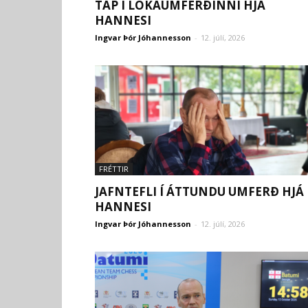
TAP Í LOKAUMFERÐINNI HJÁ
HANNESI
Ingvar Þór Jóhannesson
-
12. júlí, 2026
FRÉTTIR
JAFNTEFLI Í ÁTTUNDU UMFERÐ HJÁ
HANNESI
Ingvar Þór Jóhannesson
-
12. júlí, 2026