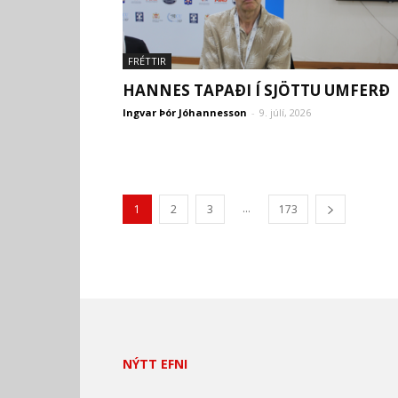
FRÉTTIR
HANNES TAPAÐI Í SJÖTTU UMFERÐ
Ingvar Þór Jóhannesson
-
9. júlí, 2026
...
1
2
3
173
NÝTT EFNI