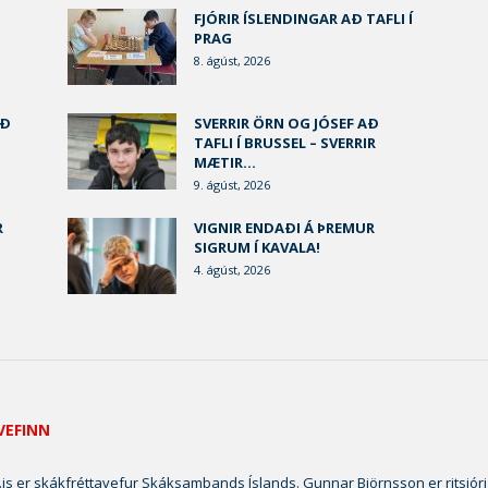
FJÓRIR ÍSLENDINGAR AÐ TAFLI Í
PRAG
8. ágúst, 2026
AÐ
SVERRIR ÖRN OG JÓSEF AÐ
TAFLI Í BRUSSEL – SVERRIR
MÆTIR...
9. ágúst, 2026
R
VIGNIR ENDAÐI Á ÞREMUR
SIGRUM Í KAVALA!
4. ágúst, 2026
VEFINN
is er skákfréttavefur Skáksambands Íslands. Gunnar Björnsson er ritsjóri