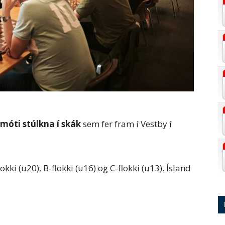
óti stúlkna í skák
sem fer fram í Vestby í
kki (u20), B-flokki (u16) og C-flokki (u13). Ísland