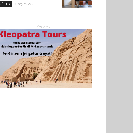
8. ágúst, 2026
RÉTTIR
- Auglýsing -