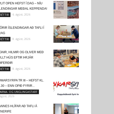
LIT OPEN HEFST Í DAG – NÍU
SLENDINGAR MEÐAL KEPPENDA!
6. ágúst, 2026
RÉTTIR
ÓRIR ÍSLENDINGAR AÐ TAFLI Í
RAG
8. ágúst, 2026
RÉTTIR
GNIR, HILMIR OG OLIVER MEÐ
LLT HÚS EFTIR ÞRJÁR
MFERÐIR
8. ágúst, 2026
RÉTTIR
MARSYRPA TR III – HEFST KL.
.30 – ENN OPIÐ FYRIR...
ARNA- OG UNGLINGASTARF
 ágúst, 2026
NNES HLÍFAR AÐ TAFLI Á
ENERIFE