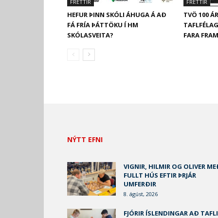
FRÉTTIR
FRÉTTIR
HEFUR ÞINN SKÓLI ÁHUGA Á AÐ
TVÖ 100 
FÁ FRÍA ÞÁTTÖKU Í HM
TAFLFÉLA
SKÓLASVEITA?
FARA FRAM
NÝTT EFNI
VIGNIR, HILMIR OG OLIVER ME
FULLT HÚS EFTIR ÞRJÁR
UMFERÐIR
8. ágúst, 2026
FJÓRIR ÍSLENDINGAR AÐ TAFLI