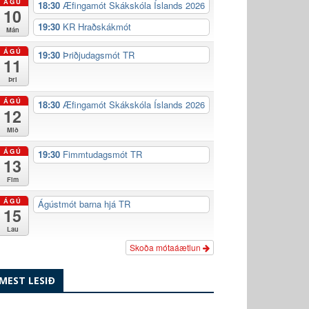
ÁGÚ
18:30
Æfingamót Skákskóla Íslands 2026
10
19:30
KR Hraðskákmót
Mán
ÁGÚ
19:30
Þriðjudagsmót TR
11
Þri
ÁGÚ
18:30
Æfingamót Skákskóla Íslands 2026
12
Mið
ÁGÚ
19:30
Fimmtudagsmót TR
13
Fim
ÁGÚ
Ágústmót barna hjá TR
15
Lau
Skoða mótaáætlun
MEST LESIÐ