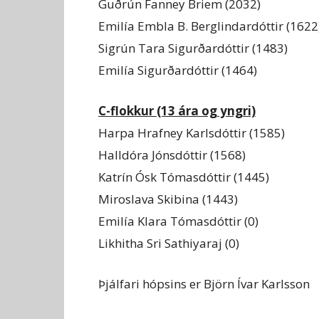
Guðrún Fanney Briem (2032)
Emilía Embla B. Berglindardóttir (1622
Sigrún Tara Sigurðardóttir (1483)
Emilía Sigurðardóttir (1464)
C-flokkur (13 ára og yngri)
Harpa Hrafney Karlsdóttir (1585)
Halldóra Jónsdóttir (1568)
Katrín Ósk Tómasdóttir (1445)
Miroslava Skibina (1443)
Emilía Klara Tómasdóttir (0)
Likhitha Sri Sathiyaraj (0)
Þjálfari hópsins er Björn Ívar Karlsson