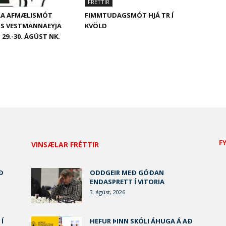
FRÉTTIR
ÁRA AFMÆLISMÓT
FIMMTUDAGSMÓT HJÁ TR Í
GS VESTMANNAEYJA
KVÖLD
 29.-30. ÁGÚST NK.
F
VINSÆLAR FRÉTTIR
Ð
ODDGEIR MEÐ GÓÐAN
ENDASPRETT Í VITORIA
3. ágúst, 2026
 Í
HEFUR ÞINN SKÓLI ÁHUGA Á AÐ