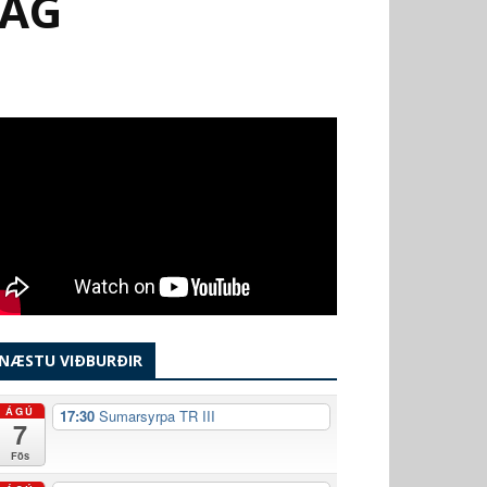
DAG
NÆSTU VIÐBURÐIR
ÁGÚ
17:30
Sumarsyrpa TR III
7
Fös