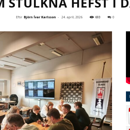
 STÚLKNA HEFST Í 
Eftir
Björn Ívar Karlsson
-
24. apríl, 2026
693
0