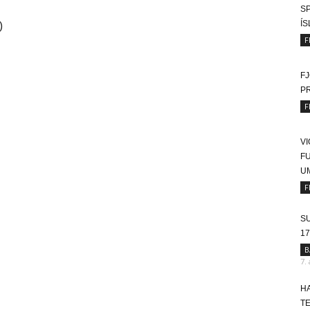
SP
)
Í
F
FJ
P
F
VI
FU
U
F
SU
17
B
7.
HA
T