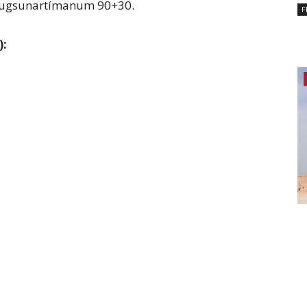
hugsunartímanum 90+30.
F
):