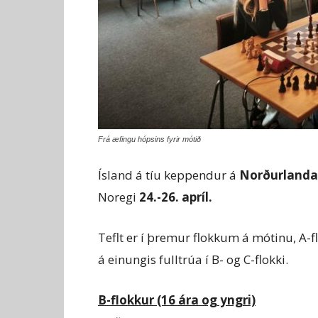
Frá æfingu hópsins fyrir mótið
Ísland á tíu keppendur á
Norðurlandam
Noregi
24.-26. apríl.
Teflt er í þremur flokkum á mótinu, A-flo
á einungis fulltrúa í B- og C-flokki.
B-flokkur (16 ára og yngri)