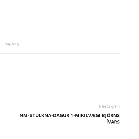
- Auglýsing -
Næsta grein
NM-STÚLKNA-DAGUR 1-MIKILVÆGI BJÖRNS
ÍVARS