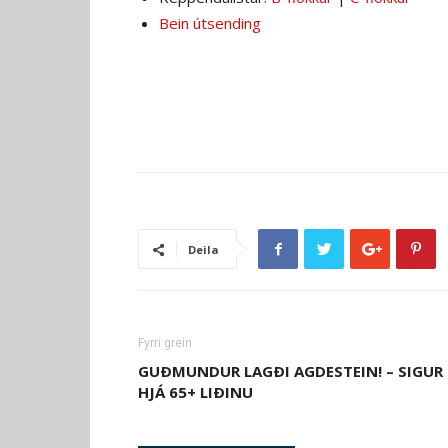
Bein útsending
Deila
Fyrri grein
GUÐMUNDUR LAGÐI AGDESTEIN! – SIGUR
HJÁ 65+ LIÐINU