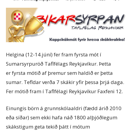
Helgina (12-14.júní) fer fram fyrsta mót í
Sumarsyrpuröð Taflfélags Reykjavíkur. Þetta
er fyrsta mótið af þremur sem haldið er þetta
sumar. Tefldar verða 7 skákir yfir þessa þrjá daga.
Fer mótið fram í Taflfélagi Reykjavíkur Faxfeni 12.
Einungis börn á grunnskólaaldri (fædd árið 2010
eða síðar) sem ekki hafa náð 1800 alþjóðlegum
skákstigum geta tekið þátt í mótum