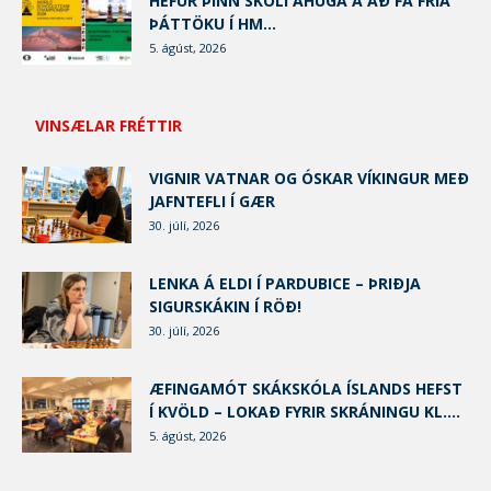
HEFUR ÞINN SKÓLI ÁHUGA Á AÐ FÁ FRÍA
ÞÁTTÖKU Í HM...
5. ágúst, 2026
VINSÆLAR FRÉTTIR
VIGNIR VATNAR OG ÓSKAR VÍKINGUR MEÐ
JAFNTEFLI Í GÆR
30. júlí, 2026
LENKA Á ELDI Í PARDUBICE – ÞRIÐJA
SIGURSKÁKIN Í RÖÐ!
30. júlí, 2026
ÆFINGAMÓT SKÁKSKÓLA ÍSLANDS HEFST
Í KVÖLD – LOKAÐ FYRIR SKRÁNINGU KL....
5. ágúst, 2026