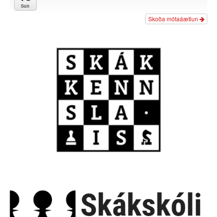
Sun
Skoða mótaáætlun