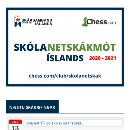
NÆSTU SKÁKÆFINGAR
DES
Jólamót TR og skóla- og frístund...
13