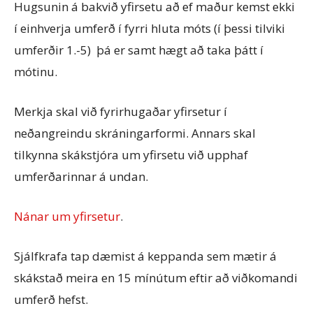
Hugsunin á bakvið yfirsetu að ef maður kemst ekki
í einhverja umferð í fyrri hluta móts (í þessi tilviki
umferðir 1.-5) þá er samt hægt að taka þátt í
mótinu.
Merkja skal við fyrirhugaðar yfirsetur í
neðangreindu skráningarformi. Annars skal
tilkynna skákstjóra um yfirsetu við upphaf
umferðarinnar á undan.
Nánar um yfirsetur
.
Sjálfkrafa tap dæmist á keppanda sem mætir á
skákstað meira en 15 mínútum eftir að viðkomandi
umferð hefst.