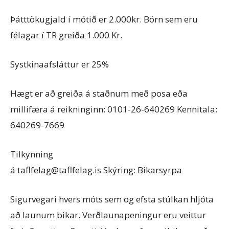
Þátttökugjald í mótið er 2.000kr. Börn sem eru
félagar í TR greiða 1.000 Kr.
Systkinaafsláttur er 25%
Hægt er að greiða á staðnum með posa eða
millifæra á reikninginn: 0101-26-640269 Kennitala:
640269-7669
Tilkynning
á taflfelag@taflfelag.is Skýring: Bikarsyrpa
Sigurvegari hvers móts sem og efsta stúlkan hljóta
að launum bikar. Verðlaunapeningur eru veittur