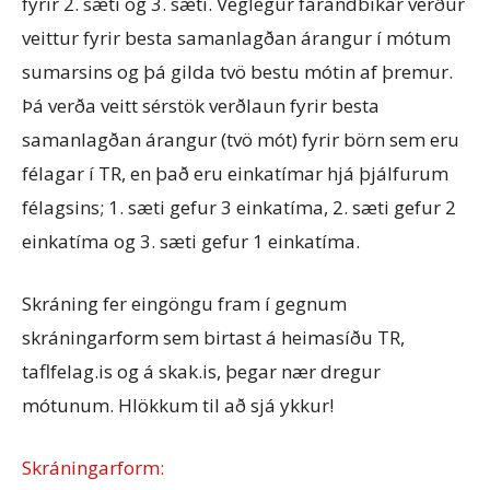
fyrir 2. sæti og 3. sæti. Veglegur farandbikar verður
veittur fyrir besta samanlagðan árangur í mótum
sumarsins og þá gilda tvö bestu mótin af þremur.
Þá verða veitt sérstök verðlaun fyrir besta
samanlagðan árangur (tvö mót) fyrir börn sem eru
félagar í TR, en það eru einkatímar hjá þjálfurum
félagsins; 1. sæti gefur 3 einkatíma, 2. sæti gefur 2
einkatíma og 3. sæti gefur 1 einkatíma.
Skráning fer eingöngu fram í gegnum
skráningarform sem birtast á heimasíðu TR,
taflfelag.is og á skak.is, þegar nær dregur
mótunum. Hlökkum til að sjá ykkur!
Skráningarform: