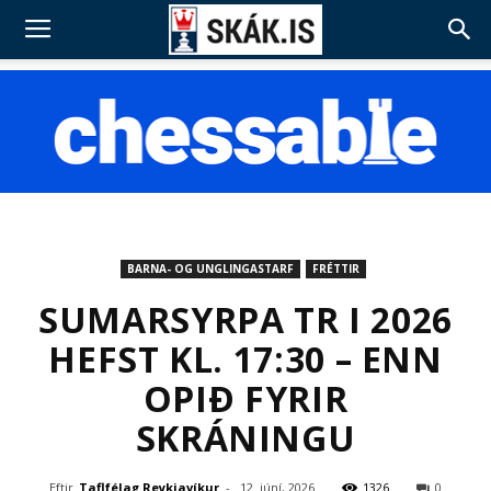
BARNA- OG UNGLINGASTARF
FRÉTTIR
SUMARSYRPA TR I 2026
HEFST KL. 17:30 – ENN
OPIÐ FYRIR
SKRÁNINGU
Eftir
Taflfélag Reykjavíkur
-
12. júní, 2026
1326
0