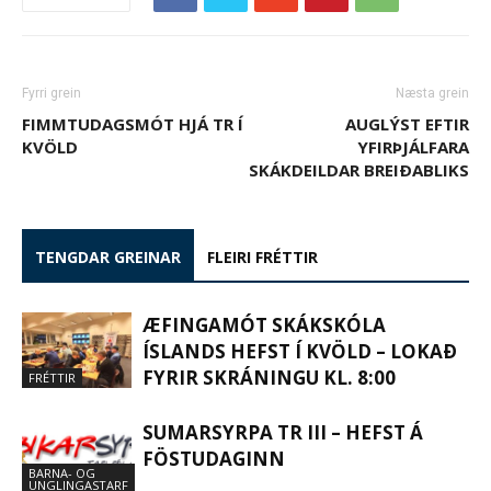
Fyrri grein
Næsta grein
FIMMTUDAGSMÓT HJÁ TR Í
AUGLÝST EFTIR
KVÖLD
YFIRÞJÁLFARA
SKÁKDEILDAR BREIÐABLIKS
TENGDAR GREINAR
FLEIRI FRÉTTIR
ÆFINGAMÓT SKÁKSKÓLA
ÍSLANDS HEFST Í KVÖLD – LOKAÐ
FYRIR SKRÁNINGU KL. 8:00
FRÉTTIR
SUMARSYRPA TR III – HEFST Á
FÖSTUDAGINN
BARNA- OG
UNGLINGASTARF