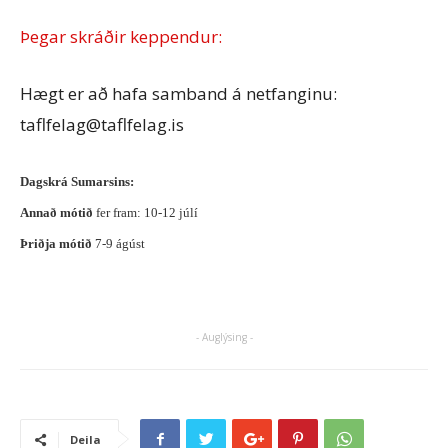
Þegar skráðir keppendur:
Hægt er að hafa samband á netfanginu:
taflfelag@taflfelag.is
Dagskrá Sumarsins:
Annað mótið
fer fram: 10-12 júlí
Þriðja mótið
7-9 ágúst
- Auglýsing -
Deila