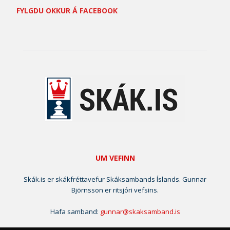
FYLGDU OKKUR Á FACEBOOK
UM VEFINN
Skák.is er skákfréttavefur Skáksambands Íslands. Gunnar
Björnsson er ritsjóri vefsins.
Hafa samband:
gunnar@skaksamband.is