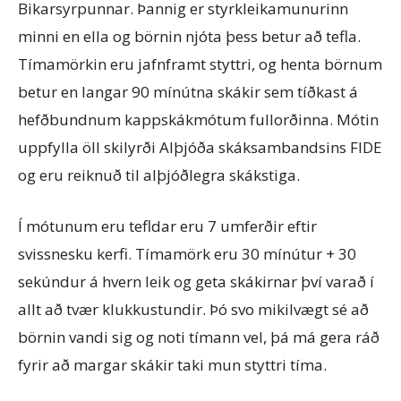
Bikarsyrpunnar. Þannig er styrkleikamunurinn
minni en ella og börnin njóta þess betur að tefla.
Tímamörkin eru jafnframt styttri, og henta börnum
betur en langar 90 mínútna skákir sem tíðkast á
hefðbundnum kappskákmótum fullorðinna. Mótin
uppfylla öll skilyrði Alþjóða skáksambandsins FIDE
og eru reiknuð til alþjóðlegra skákstiga.
Í mótunum eru tefldar eru 7 umferðir eftir
svissnesku kerfi. Tímamörk eru 30 mínútur + 30
sekúndur á hvern leik og geta skákirnar því varað í
allt að tvær klukkustundir. Þó svo mikilvægt sé að
börnin vandi sig og noti tímann vel, þá má gera ráð
fyrir að margar skákir taki mun styttri tíma.