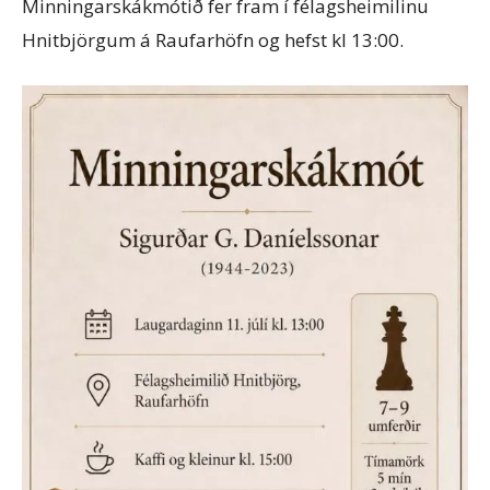
Minningarskákmótið fer fram í félagsheimilinu
Hnitbjörgum á Raufarhöfn og hefst kl 13:00.