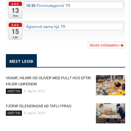
ÁGÚ
19:30
Fimmtudagsmót TR
13
Fim
ÁGÚ
Ágústmót barna hjá TR
15
Lau
Skoða mótaáætlun
MEST LESIÐ
VIGNIR, HILMIR OG OLIVER MEÐ FULLT HÚS EFTIR
ÞRJÁR UMFERÐIR
8. ágúst, 2026
FRÉTTIR
FJÓRIR ÍSLENDINGAR AÐ TAFLI Í PRAG
8. ágúst, 2026
FRÉTTIR