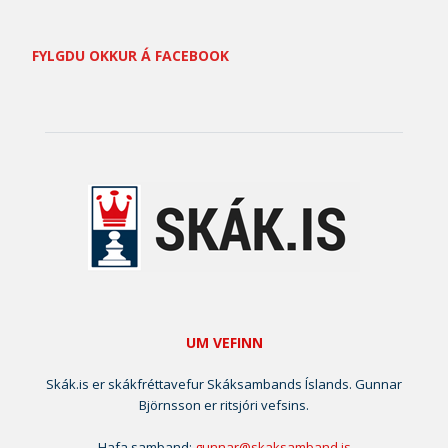
FYLGDU OKKUR Á FACEBOOK
UM VEFINN
Skák.is er skákfréttavefur Skáksambands Íslands. Gunnar
Björnsson er ritsjóri vefsins.
Hafa samband:
gunnar@skaksamband.is