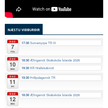
NÆSTU VIÐBURÐIR
ÁGÚ
17:30
Sumarsyrpa TR III
7
Fös
ÁGÚ
18:30
Æfingamót Skákskóla Íslands 2026
10
19:30
KR Hraðskákmót
Mán
ÁGÚ
19:30
Þriðjudagsmót TR
11
Þri
ÁGÚ
18:30
Æfingamót Skákskóla Íslands 2026
12
Mið