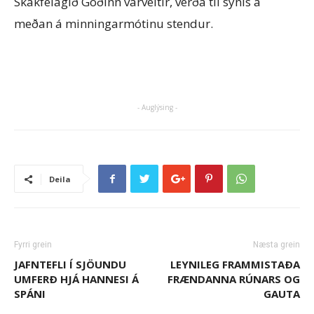
Skákfélagið Goðinn varveitir, verða til sýnis á
meðan á minningarmótinu stendur.
- Auglýsing -
Deila
Fyrri grein
Næsta grein
JAFNTEFLI Í SJÖUNDU
LEYNILEG FRAMMISTAÐA
UMFERÐ HJÁ HANNESI Á
FRÆNDANNA RÚNARS OG
SPÁNI
GAUTA