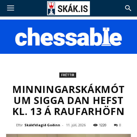
FRÉTTIR
MINNINGARSKÁKMÓT
UM SIGGA DAN HEFST
KL. 13 Á RAUFARHÖFN
Eftir
Skákfélagið Goðinn
-
11. júlí, 2026
1220
0