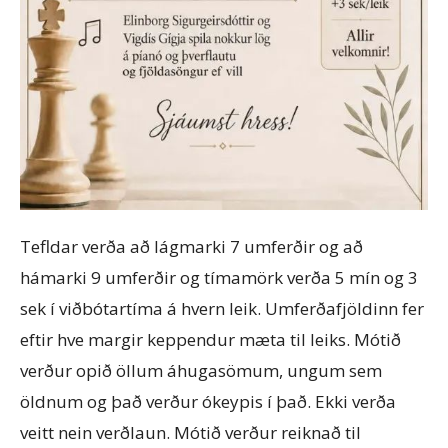
Tefldar verða að lágmarki 7 umferðir og að
hámarki 9 umferðir og tímamörk verða 5 mín og 3
sek í viðbótartíma á hvern leik. Umferðafjöldinn fer
eftir hve margir keppendur mæta til leiks. Mótið
verður opið öllum áhugasömum, ungum sem
öldnum og það verður ókeypis í það. Ekki verða
veitt nein verðlaun. Mótið verður reiknað til