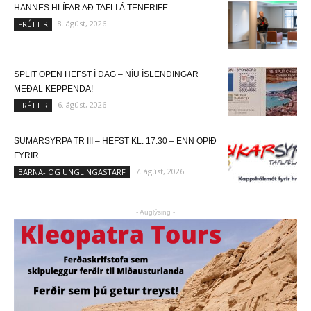
HANNES HLÍFAR AÐ TAFLI Á TENERIFE
8. ágúst, 2026
FRÉTTIR
SPLIT OPEN HEFST Í DAG – NÍU ÍSLENDINGAR
MEÐAL KEPPENDA!
6. ágúst, 2026
FRÉTTIR
SUMARSYRPA TR III – HEFST KL. 17.30 – ENN OPIÐ
FYRIR...
7. ágúst, 2026
BARNA- OG UNGLINGASTARF
- Auglýsing -