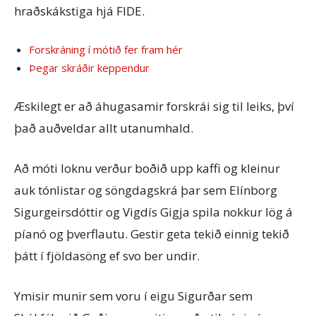
hraðskákstiga hjá FIDE.
Forskráning í mótið fer fram hér
Þegar skráðir keppendur
Æskilegt er að áhugasamir forskrái sig til leiks, því
það auðveldar allt utanumhald.
Að móti loknu verður boðið upp kaffi og kleinur
auk tónlistar og söngdagskrá þar sem Elínborg
Sigurgeirsdóttir og Vigdís Gigja spila nokkur lög á
píanó og þverflautu. Gestir geta tekið einnig tekið
þátt í fjöldasöng ef svo ber undir.
Ymisir munir sem voru í eigu Sigurðar sem