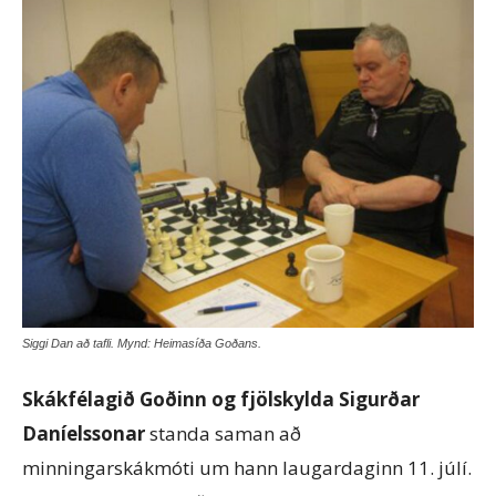
Siggi Dan að tafli. Mynd: Heimasíða Goðans.
Skákfélagið Goðinn og fjölskylda Sigurðar
Daníelssonar
standa saman að
minningarskákmóti um hann laugardaginn 11. júlí.