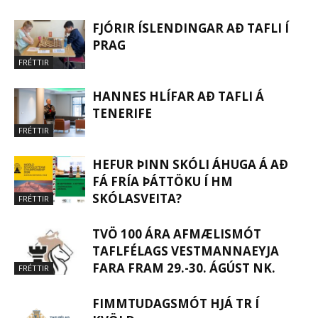
FJÓRIR ÍSLENDINGAR AÐ TAFLI Í
PRAG
FRÉTTIR
HANNES HLÍFAR AÐ TAFLI Á
TENERIFE
FRÉTTIR
HEFUR ÞINN SKÓLI ÁHUGA Á AÐ
FÁ FRÍA ÞÁTTÖKU Í HM
SKÓLASVEITA?
FRÉTTIR
TVÖ 100 ÁRA AFMÆLISMÓT
TAFLFÉLAGS VESTMANNAEYJA
FARA FRAM 29.-30. ÁGÚST NK.
FRÉTTIR
FIMMTUDAGSMÓT HJÁ TR Í