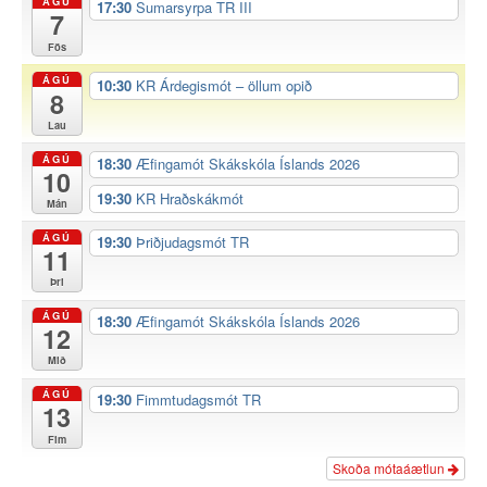
ÁGÚ
17:30
Sumarsyrpa TR III
7
Fös
ÁGÚ
10:30
KR Árdegismót – öllum opið
8
Lau
ÁGÚ
18:30
Æfingamót Skákskóla Íslands 2026
10
19:30
KR Hraðskákmót
Mán
ÁGÚ
19:30
Þriðjudagsmót TR
11
Þri
ÁGÚ
18:30
Æfingamót Skákskóla Íslands 2026
12
Mið
ÁGÚ
19:30
Fimmtudagsmót TR
13
Fim
Skoða mótaáætlun