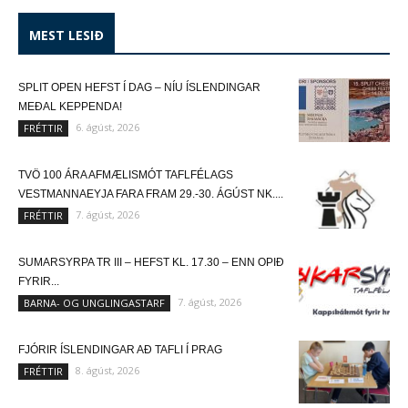
MEST LESIÐ
SPLIT OPEN HEFST Í DAG – NÍU ÍSLENDINGAR
MEÐAL KEPPENDA!
6. ágúst, 2026
FRÉTTIR
TVÖ 100 ÁRA AFMÆLISMÓT TAFLFÉLAGS
VESTMANNAEYJA FARA FRAM 29.-30. ÁGÚST NK....
7. ágúst, 2026
FRÉTTIR
SUMARSYRPA TR III – HEFST KL. 17.30 – ENN OPIÐ
FYRIR...
7. ágúst, 2026
BARNA- OG UNGLINGASTARF
FJÓRIR ÍSLENDINGAR AÐ TAFLI Í PRAG
8. ágúst, 2026
FRÉTTIR