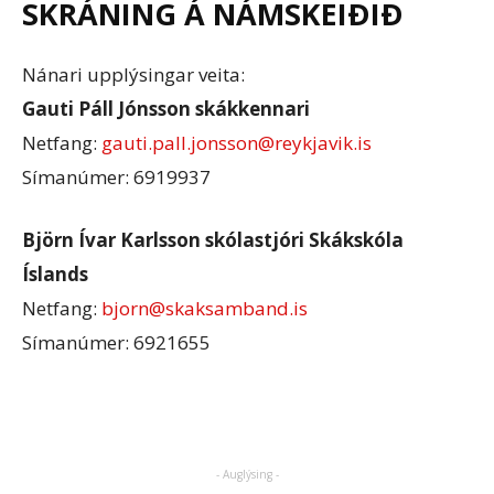
SKRÁNING Á NÁMSKEIÐIÐ
Nánari upplýsingar veita:
Gauti Páll Jónsson skákkennari
Netfang:
gauti.pall.jonsson@reykjavik.is
Símanúmer: 6919937
Björn Ívar Karlsson skólastjóri Skákskóla
Íslands
Netfang:
bjorn@skaksamband.is
Símanúmer: 6921655
- Auglýsing -