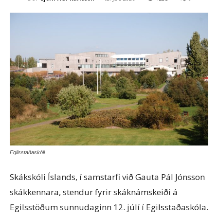
Egilsstaðaskóli
Skákskóli Íslands, í samstarfi við Gauta Pál Jónsson
skákkennara, stendur fyrir skáknámskeiði á
Egilsstöðum sunnudaginn 12. júlí í Egilsstaðaskóla.