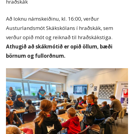
hraðskák
Að loknu námskeiðinu, kl. 16:00, verður
Austurlandsmót Skákskólans í hraðskák, sem
verður opið mót og reiknað til hraðskákstiga.
Athugið að skákmótið er opið öllum, bæði
börnum og fullorðnum.