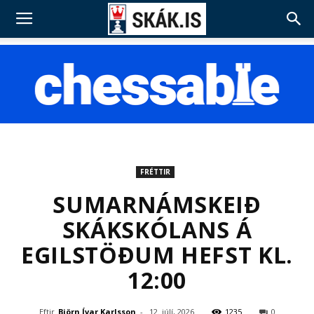
FRÉTTIR
SUMARNÁMSKEIÐ
SKÁKSKÓLANS Á
EGILSTÖÐUM HEFST KL.
12:00
Eftir
Björn Ívar Karlsson
-
12. júlí, 2026
1235
0