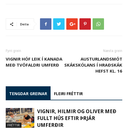
Deila
Fyrri grein
Næsta grein
VIGNIR HÓF LEIK Í KANADA
AUSTURLANDSMÓT
MEÐ TVÖFALDRI UMFERÐ
SKÁKSKÓLANS Í HRAÐSKÁK
HEFST KL. 16
TENGDAR GREINAR
FLEIRI FRÉTTIR
VIGNIR, HILMIR OG OLIVER MEÐ
FULLT HÚS EFTIR ÞRJÁR
UMFERÐIR
FRÉTTIR