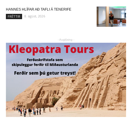
HANNES HLÍFAR AÐ TAFLI Á TENERIFE
8. ágúst, 2026
FRÉTTIR
- Auglýsing -