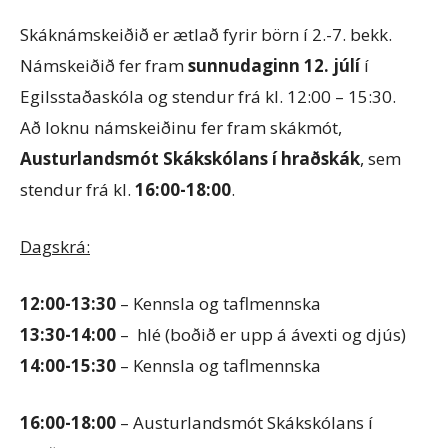
Skáknámskeiðið er ætlað fyrir börn í 2.-7. bekk.
Námskeiðið fer fram
sunnudaginn 12. júlí
í
Egilsstaðaskóla og stendur frá kl. 12:00 – 15:30.
Að loknu námskeiðinu fer fram skákmót,
Austurlandsmót Skákskólans í hraðskák
, sem
stendur frá kl.
16:00-18:00
.
Dagskrá:
12:00-13:30
– Kennsla og taflmennska
13:30-14:00
– hlé (boðið er upp á ávexti og djús)
14:00-15:30
– Kennsla og taflmennska
16:00-18:00
– Austurlandsmót Skákskólans í