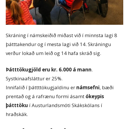
Skráning í námskeiðið miðast við í minnsta lagi 8
þátttakendur og í mesta lagi við 14. Skráningu
verður lokað um leið og 14 hafa skráð sig.
Þátttökugjöld eru kr. 6.000 á mann
.
Systkinaafsláttur er 25%.
Innifalið í þáttttökugjaldinu er
námsefni
, bæði
prentað og á rafrænu formi ásamt
ókeypis
þátttöku
í Austurlandsmóti Skákskólans í
hraðskák.