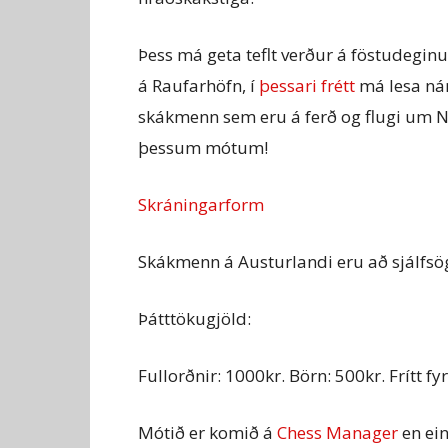
Þess má geta teflt verður á föstudeginu
á Raufarhöfn, í
þessari frétt
má lesa nán
skákmenn sem eru á ferð og flugi um No
þessum mótum!
Skráningarform
Skákmenn á Austurlandi eru að sjálfsögð
Þátttökugjöld:
Fullorðnir: 1000kr. Börn: 500kr. Frítt f
Mótið er komið á
Chess Manager
en ei