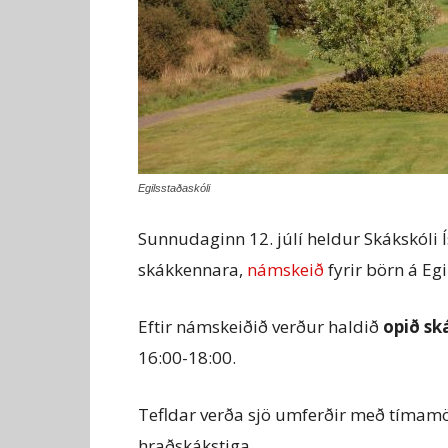
Egilsstaðaskóli
Sunnudaginn 12. júlí heldur Skákskóli Í
skákkennara,
námskeið
fyrir börn á Eg
Eftir námskeiðið verður haldið
opið s
16:00-18:00.
Tefldar verða sjö umferðir með tímamö
hraðskákstiga.