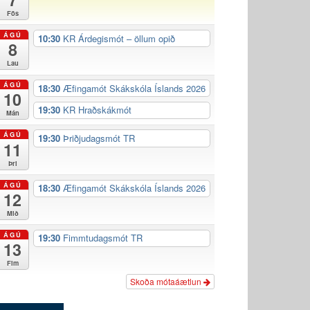
Fös
ÁGÚ
10:30
KR Árdegismót – öllum opið
8
Lau
ÁGÚ
18:30
Æfingamót Skákskóla Íslands 2026
10
19:30
KR Hraðskákmót
Mán
ÁGÚ
19:30
Þriðjudagsmót TR
11
Þri
ÁGÚ
18:30
Æfingamót Skákskóla Íslands 2026
12
Mið
ÁGÚ
19:30
Fimmtudagsmót TR
13
Fim
Skoða mótaáætlun