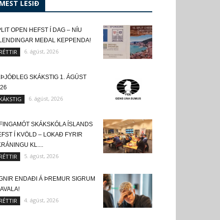
MEST LESIÐ
LIT OPEN HEFST Í DAG – NÍU
SLENDINGAR MEÐAL KEPPENDA!
6. ágúst, 2026
RÉTTIR
LÞJÓÐLEG SKÁKSTIG 1. ÁGÚST
26
6. ágúst, 2026
KÁKSTIG
FINGAMÓT SKÁKSKÓLA ÍSLANDS
FST Í KVÖLD – LOKAÐ FYRIR
RÁNINGU KL....
5. ágúst, 2026
RÉTTIR
IGNIR ENDAÐI Á ÞREMUR SIGRUM
KAVALA!
4. ágúst, 2026
RÉTTIR