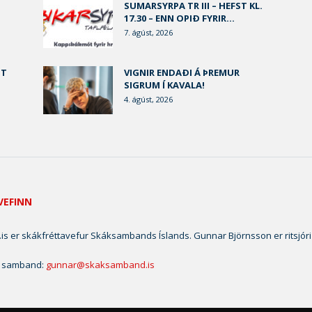
SUMARSYRPA TR III – HEFST KL.
17.30 – ENN OPIÐ FYRIR...
7. ágúst, 2026
ST
VIGNIR ENDAÐI Á ÞREMUR
SIGRUM Í KAVALA!
4. ágúst, 2026
VEFINN
is er skákfréttavefur Skáksambands Íslands. Gunnar Björnsson er ritsjóri
 samband:
gunnar@skaksamband.is