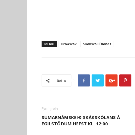
MERKI
Hraðskák
Skákskóli Íslands
Deila
Fyrri grein
SUMARNÁMSKEIÐ SKÁKSKÓLANS Á
EGILSTÖÐUM HEFST KL. 12:00