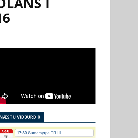
LANS Í
16
NÆSTU VIÐBURÐIR
ÁGÚ
17:30
Sumarsyrpa TR III
7