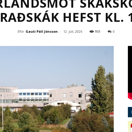
RLANDSMÓT SKÁKSKÓ
RAÐSKÁK HEFST KL. 
Eftir
Gauti Páll Jónsson
-
12. júlí, 2026
951
0