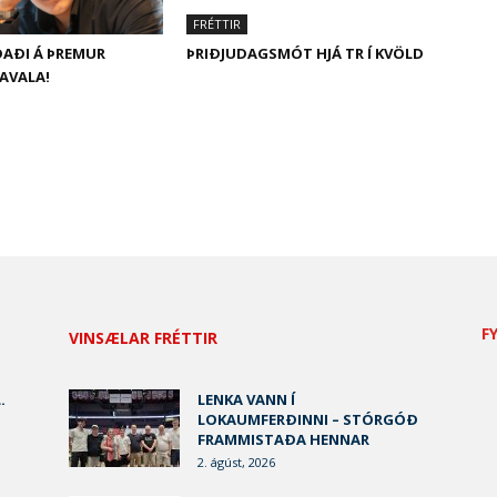
FRÉTTIR
DAÐI Á ÞREMUR
ÞRIÐJUDAGSMÓT HJÁ TR Í KVÖLD
KAVALA!
F
VINSÆLAR FRÉTTIR
.
LENKA VANN Í
LOKAUMFERÐINNI – STÓRGÓÐ
FRAMMISTAÐA HENNAR
2. ágúst, 2026