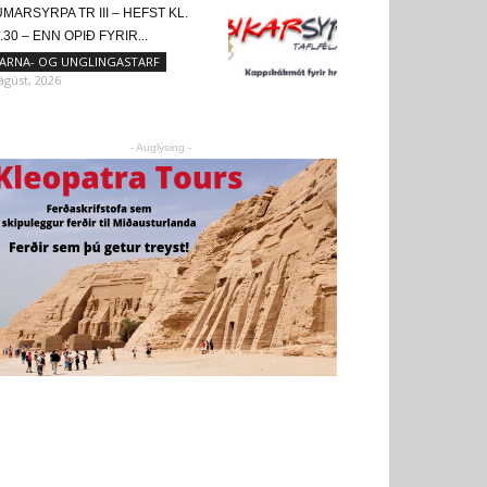
MARSYRPA TR III – HEFST KL.
.30 – ENN OPIÐ FYRIR...
ARNA- OG UNGLINGASTARF
 ágúst, 2026
- Auglýsing -