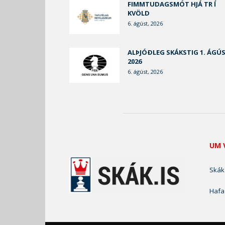
FIMMTUDAGSMÓT HJÁ TR Í
KVÖLD
6. ágúst, 2026
ALÞJÓÐLEG SKÁKSTIG 1. ÁGÚ
2026
6. ágúst, 2026
UM 
Skák.
Hafa