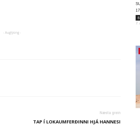
SU
17
B
7.
- Auglýsing -
Næsta grein
TAP Í LOKAUMFERÐINNI HJÁ HANNESI