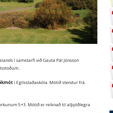
slands í samstarfi við Gauta Pál Jónsson
ilsstöðum.
kákmót
í Egilsstaðaskóla. Mótið stendur frá
rkunum 5+3. Mótið er reiknað til alþjóðlegra