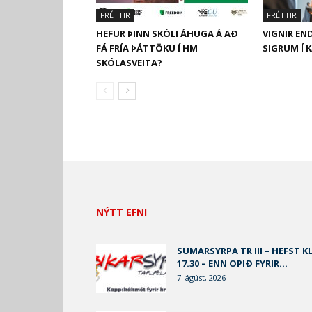
FRÉTTIR
FRÉTTIR
HEFUR ÞINN SKÓLI ÁHUGA Á AÐ
VIGNIR EN
FÁ FRÍA ÞÁTTÖKU Í HM
SIGRUM Í 
SKÓLASVEITA?
NÝTT EFNI
SUMARSYRPA TR III – HEFST KL
17.30 – ENN OPIÐ FYRIR...
7. ágúst, 2026