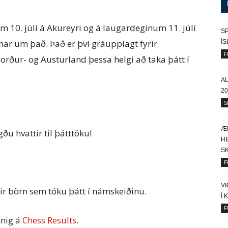
m 10. júlí á Akureyri og á laugardeginum 11. júlí
SP
ar um það. Það er því gráupplagt fyrir
Í
F
rður- og Austurland þessa helgi að taka þátt í
A
20
S
Æ
u hvattir til þátttöku!
HE
SK
F
V
yrir börn sem tóku þátt í námskeiðinu.
Í 
F
nnig á
Chess Results
.