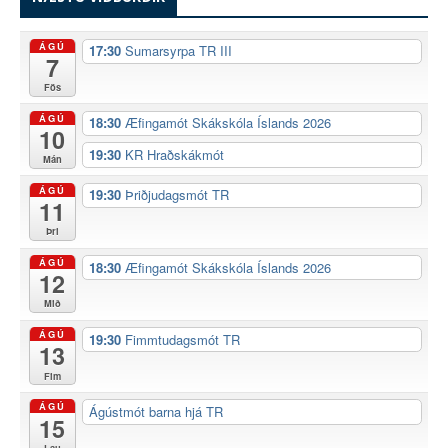
ÁGÚ
17:30
Sumarsyrpa TR III
7
Fös
ÁGÚ
18:30
Æfingamót Skákskóla Íslands 2026
10
19:30
KR Hraðskákmót
Mán
ÁGÚ
19:30
Þriðjudagsmót TR
11
Þri
ÁGÚ
18:30
Æfingamót Skákskóla Íslands 2026
12
Mið
ÁGÚ
19:30
Fimmtudagsmót TR
13
Fim
ÁGÚ
Ágústmót barna hjá TR
15
Lau