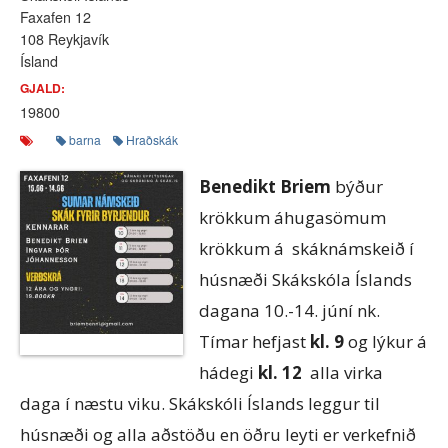
Faxafen 12
108 Reykjavík
Ísland
GJALD:
19800
barna
Hraðskák
Benedikt Briem
býður
krökkum áhugasömum
krökkum á skáknámskeið í
húsnæði Skákskóla Íslands
dagana 10.-14. júní nk.
Tímar hefjast
kl. 9
og lýkur á
hádegi
kl. 12
alla virka
daga í næstu viku. Skákskóli Íslands leggur til
húsnæði og alla aðstöðu en öðru leyti er verkefnið