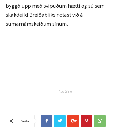
byggð upp með svipuðum hætti og sú sem
skákdeild Breiðabliks notast við á
sumarnámskeiðum sínum.
- Auglýsing -
Deila