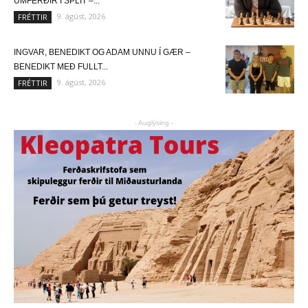
UMFERÐIR Í SPLIT –...
9. ágúst, 2026
FRÉTTIR
INGVAR, BENEDIKT OG ADAM UNNU Í GÆR –
BENEDIKT MEÐ FULLT...
9. ágúst, 2026
FRÉTTIR
- Auglýsing -