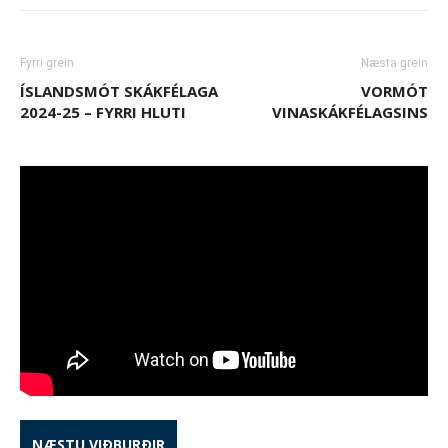
Fyrri grein
Næsta grein
ÍSLANDSMÓT SKÁKFÉLAGA
VORMÓT
2024-25 – FYRRI HLUTI
VINASKÁKFÉLAGSINS
NÆSTU VIÐBURÐIR