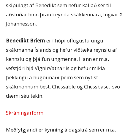
skipulagt af Benedikt sem hefur kallað sér til
aðstoðar hinn þrautreynda skákkennara, Ingvar Þ.
Jóhannesson.
Benedikt Briem
er í hópi öflugustu ungu
skákmanna Íslands og hefur víðtæka reynslu af
kennslu og þjálfun ungmenna. Hann er m.a.
vefstjóri hjá VignirVatnar.is og hefur mikla
þekkingu á hugbúnaði þeim sem nýtist
skákmönnum best, Chessable og Chessbase, svo
dæmi séu tekin.
Skráningarform
Meðfylgjandi er kynning á dagskrá sem er m.a.