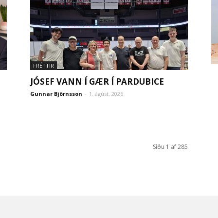
FRÉTTIR
JÓSEF VANN Í GÆR Í PARDUBICE
Gunnar Björnsson
-
1. ágúst, 2026
Síðu 1 af 285