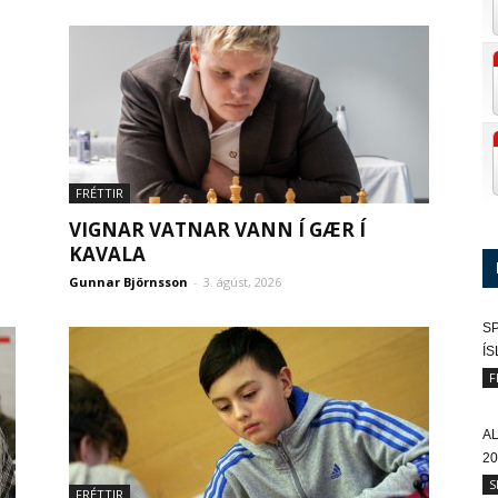
FRÉTTIR
VIGNAR VATNAR VANN Í GÆR Í
KAVALA
Gunnar Björnsson
-
3. ágúst, 2026
SP
Í
F
A
20
S
FRÉTTIR