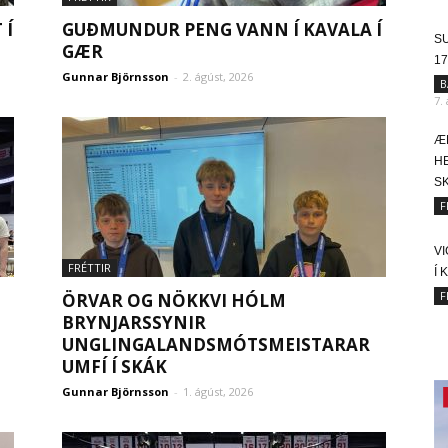
 Í
GUÐMUNDUR PENG VANN Í KAVALA Í
SU
GÆR
17
Gunnar Björnsson
-
2. ágúst, 2026
B
7.
Æ
HE
SK
F
V
FRÉTTIR
Í 
F
ÖRVAR OG NÖKKVI HÓLM
BRYNJARSSYNIR
UNGLINGALANDSMÓTSMEISTARAR
UMFÍ Í SKÁK
Gunnar Björnsson
-
1. ágúst, 2026