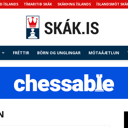
D ÍSLANDS
TÍMARITIÐ SKÁK
SKÁKÞING ÍSLANDS
ÍSLANDSMÓT SKÁ
FRÉTTIR
BÖRN OG UNGLINGAR
MÓTAÁÆTLUN
Skak.is
N