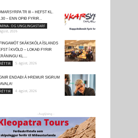
MARSYRPA TR III – HEFST KL.
.30 – ENN OPIÐ FYRIR...
ARNA- OG UNGLINGASTARF
 ágúst, 2026
FINGAMÓT SKÁKSKÓLA ÍSLANDS
FST Í KVÖLD – LOKAÐ FYRIR
RÁNINGU KL....
5. ágúst, 2026
RÉTTIR
IGNIR ENDAÐI Á ÞREMUR SIGRUM
KAVALA!
4. ágúst, 2026
RÉTTIR
- Auglýsing -