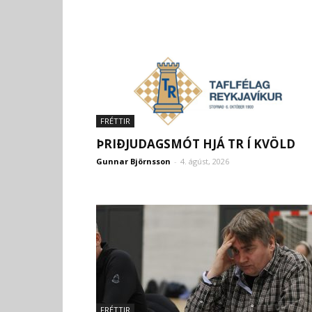
FRÉTTIR
ÞRIÐJUDAGSMÓT HJÁ TR Í KVÖLD
Gunnar Björnsson
-
4. ágúst, 2026
FRÉTTIR