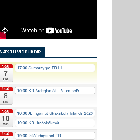
NÆSTU VIÐBURÐIR
ÁGÚ
17:30
Sumarsyrpa TR III
7
Fös
ÁGÚ
10:30
KR Árdegismót – öllum opið
8
Lau
ÁGÚ
18:30
Æfingamót Skákskóla Íslands 2026
10
19:30
KR Hraðskákmót
Mán
ÁGÚ
19:30
Þriðjudagsmót TR