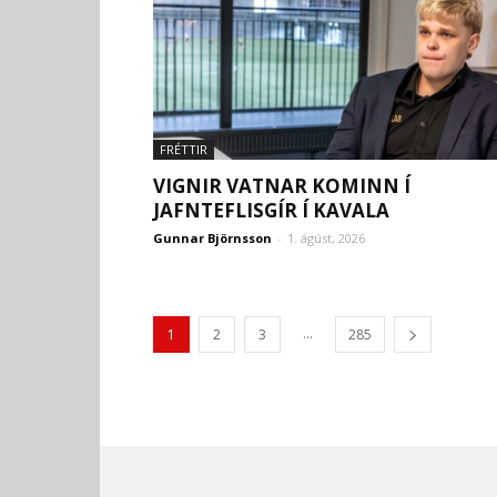
FRÉTTIR
VIGNIR VATNAR KOMINN Í
JAFNTEFLISGÍR Í KAVALA
Gunnar Björnsson
-
1. ágúst, 2026
...
1
2
3
285