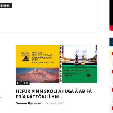
SEMDIR
FRÉTTIR
HEFUR ÞINN SKÓLI ÁHUGA Á AÐ FÁ
A
FRÍA ÞÁTTÖKU Í HM...
Gunnar Björnsson
-
5. ágúst, 2026