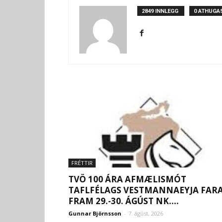
2849 INNLEGG
0 ATHUGA
FRÉTTIR
TVÖ 100 ÁRA AFMÆLISMÓT
TAFLFÉLAGS VESTMANNAEYJA FAR
FRAM 29.-30. ÁGÚST NK....
Gunnar Björnsson
-
7. ágúst, 2026