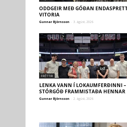
ODDGEIR MEÐ GÓÐAN ENDASPRETT
VITORIA
Gunnar Björnsson
-
3. ágúst, 2026
FRÉTTIR
LENKA VANN Í LOKAUMFERÐINNI –
STÓRGÓÐ FRAMMISTAÐA HENNAR
Gunnar Björnsson
-
2. ágúst, 2026