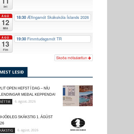
11
Þri
ÁGÚ
18:30
Æfingamót Skákskóla Íslands 2026
12
Mið
ÁGÚ
19:30
Fimmtudagsmót TR
13
Fim
Skoða mótaáætlun
MEST LESIÐ
LIT OPEN HEFST Í DAG – NÍU
SLENDINGAR MEÐAL KEPPENDA!
6. ágúst, 2026
RÉTTIR
LÞJÓÐLEG SKÁKSTIG 1. ÁGÚST
26
6. ágúst, 2026
KÁKSTIG