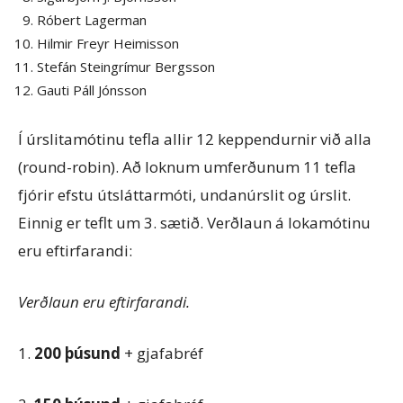
Róbert Lagerman
Hilmir Freyr Heimisson
Stefán Steingrímur Bergsson
Gauti Páll Jónsson
Í úrslitamótinu tefla allir 12 keppendurnir við alla
(round-robin). Að loknum umferðunum 11 tefla
fjórir efstu útsláttarmóti, undanúrslit og úrslit.
Einnig er teflt um 3. sætið. Verðlaun á lokamótinu
eru eftirfarandi:
Verðlaun eru eftirfarandi.
1.
200 þúsund
+ gjafabréf