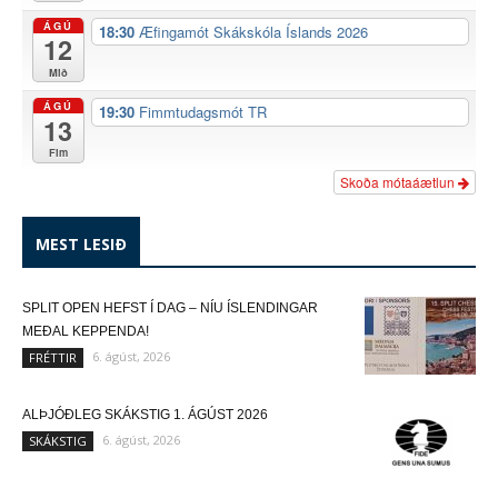
ÁGÚ
18:30
Æfingamót Skákskóla Íslands 2026
12
Mið
ÁGÚ
19:30
Fimmtudagsmót TR
13
Fim
Skoða mótaáætlun
MEST LESIÐ
SPLIT OPEN HEFST Í DAG – NÍU ÍSLENDINGAR
MEÐAL KEPPENDA!
6. ágúst, 2026
FRÉTTIR
ALÞJÓÐLEG SKÁKSTIG 1. ÁGÚST 2026
6. ágúst, 2026
SKÁKSTIG