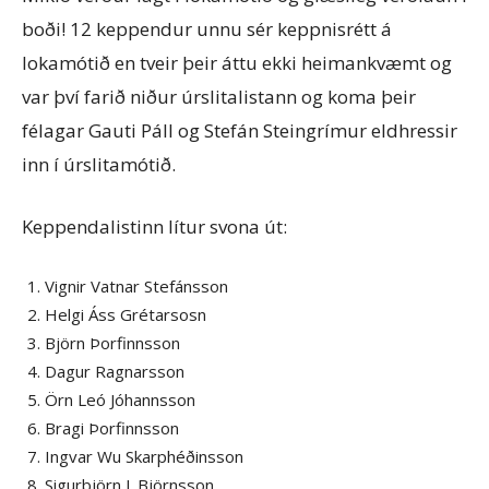
boði! 12 keppendur unnu sér keppnisrétt á
lokamótið en tveir þeir áttu ekki heimankvæmt og
var því farið niður úrslitalistann og koma þeir
félagar Gauti Páll og Stefán Steingrímur eldhressir
inn í úrslitamótið.
Keppendalistinn lítur svona út:
Vignir Vatnar Stefánsson
Helgi Áss Grétarsosn
Björn Þorfinnsson
Dagur Ragnarsson
Örn Leó Jóhannsson
Bragi Þorfinnsson
Ingvar Wu Skarphéðinsson
Sigurbjörn J. Björnsson