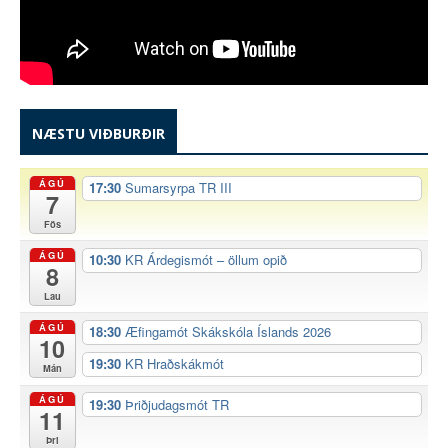
NÆSTU VIÐBURÐIR
ÁGÚ
17:30
Sumarsyrpa TR III
7
Fös
ÁGÚ
10:30
KR Árdegismót – öllum opið
8
Lau
ÁGÚ
18:30
Æfingamót Skákskóla Íslands 2026
10
19:30
KR Hraðskákmót
Mán
ÁGÚ
19:30
Þriðjudagsmót TR
11
Þri