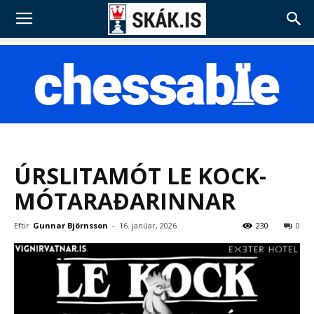
ÚRSLITAMÓT LE KOCK-
MÓTARAÐARINNAR
Eftir
Gunnar Björnsson
-
16. janúar, 2026
230
0