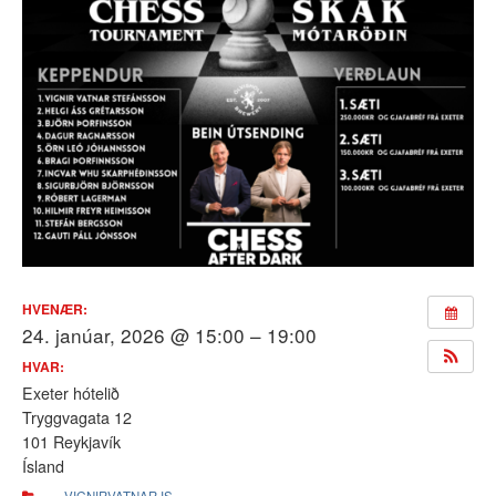
HVENÆR:
24. janúar, 2026 @ 15:00 – 19:00
HVAR:
Exeter hótelið
Tryggvagata 12
101 Reykjavík
Ísland