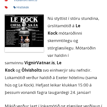
VIGNIRVATNAR.IS
Hraðskák
Nú styttist í stóru stundina,
úrslitamótið á
Le
Kock
mótaröðinni
skemmtilegu og
stórglæsilegu. Mótaröðin
var haldin í
samvinnu
VignirVatnar.is
,
Le
Kock
og
Ölvisholts
svo einhverjir séu nefndir.
Lokamótið verður haldið á Exeter hótelinu (sama
hús og Le Kock). Hefjast leikar klukkan 15:00 á
þessum vonandi fagra laugardegi 24. janúar!
Mikið verður lagt í lokamótið og glæsileg verðlaun í