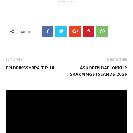
- Auglýsing -
Deila
Fyrri grein
Næsta grein
FRIÐRIKSSYRPA T.R. III
ÁSKORENDAFLOKKUR
SKÁKÞINGS ÍSLANDS 2026