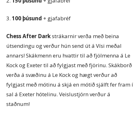
2.
150 þúsund
+ gjafabréf
3.
100 þúsund
+ gjafabréf
Chess After Dark
strákarnir verða með beina
útsendingu og verður hún send út á Vísi meðal
annars! Skákmenn eru hvattir til að fjölmenna á Le
Kock og Exeter til að fylgjast með fjörinu. Skákborð
verða á svæðinu á Le Kock og hægt verður að
fylgjast með mótinu á skjá en mótið sjálft fer fram í
sal á Exeter hótelinu. Veislustjórn verður á
staðnum!