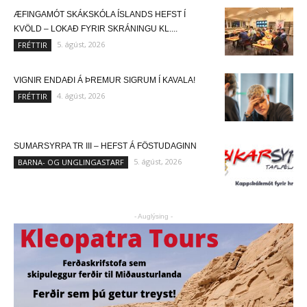
ÆFINGAMÓT SKÁKSKÓLA ÍSLANDS HEFST Í
KVÖLD – LOKAÐ FYRIR SKRÁNINGU KL....
5. ágúst, 2026
FRÉTTIR
VIGNIR ENDAÐI Á ÞREMUR SIGRUM Í KAVALA!
4. ágúst, 2026
FRÉTTIR
SUMARSYRPA TR III – HEFST Á FÖSTUDAGINN
5. ágúst, 2026
BARNA- OG UNGLINGASTARF
- Auglýsing -