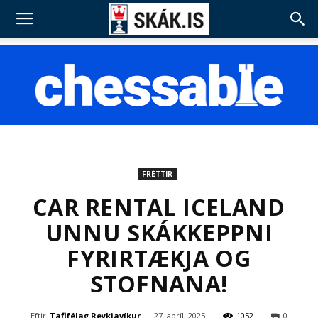
FRÉTTIR
CAR RENTAL ICELAND
UNNU SKÁKKEPPNI
FYRIRTÆKJA OG
STOFNANA!
Eftir
Taflfélag Reykjavíkur
-
27. apríl, 2025
1052
0