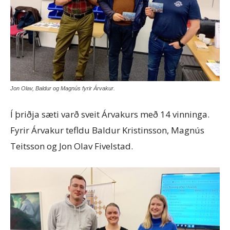
Jon Olav, Baldur og Magnús fyrir Árvakur.
Í þriðja sæti varð sveit Árvakurs með 14 vinninga.
Fyrir Árvakur tefldu Baldur Kristinsson, Magnús
Teitsson og Jon Olav Fivelstad.