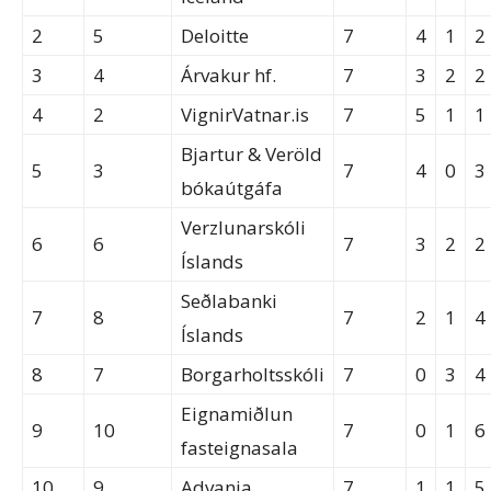
2
5
Deloitte
7
4
1
2
3
4
Árvakur hf.
7
3
2
2
4
2
VignirVatnar.is
7
5
1
1
Bjartur & Veröld
5
3
7
4
0
3
bókaútgáfa
Verzlunarskóli
6
6
7
3
2
2
Íslands
Seðlabanki
7
8
7
2
1
4
Íslands
8
7
Borgarholtsskóli
7
0
3
4
Eignamiðlun
9
10
7
0
1
6
fasteignasala
10
9
Advania
7
1
1
5