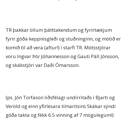
TR þakkar öllum þátttakendum og fyrirtækjum
fyrir góða keppnisgleði og stuðninginn, og mótið er
komið til að vera (aftur!) í starfi TR. Mótsstjórar
voru Ingvar Þór Jóhannesson og Gauti Páll Jónsson,
og skákstjóri var Daði Ómarsson.
(ps. Jón Torfason liðsfélagi undirritaðs í Bjarti og
Veröld og einn yfirlesara tímaritsins Skákar sýndi
góða takta og fékk 6.5 vinning af 7 mögulegum!)