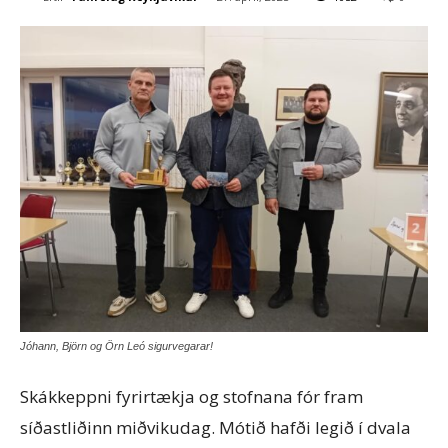
Jóhann, Björn og Örn Leó sigurvegarar!
Skákkeppni fyrirtækja og stofnana fór fram
síðastliðinn miðvikudag. Mótið hafði legið í dvala