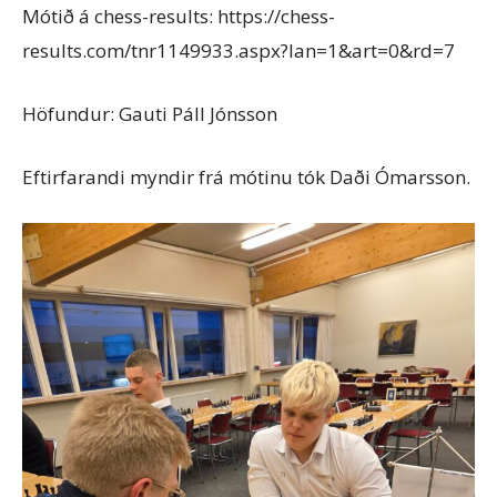
Mótið á chess-results: https://chess-
results.com/tnr1149933.aspx?lan=1&art=0&rd=7
Höfundur: Gauti Páll Jónsson
Eftirfarandi myndir frá mótinu tók Daði Ómarsson.