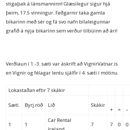
stigaþak á lánsmanninn! Glæsilegur sigur hjá
þeim, 17.5 vinningur. Feðgarnir taka gamla
bikarinn með sér og fá svo nafn bílaleigunnar
grafið á nýja bikarinn sem verður tilbúinn að ári!
Verðlaun í 1.-3. sæti var áskrift að VignirVatnar.is
en Vignir og félagar lentu sjálfir í 4. sæti í mótinu.
Lokastaðan eftir 7 skákir
Sæti.
Byrj.röð
Lið
Skákir
+
=
–
Car Rental
1
1
7
7
0
0
Iceland