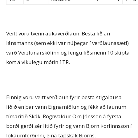
Veitt voru tvenn aukaverðlaun. Besta lið án
lánsmanns (sem ekki var núþegar í verðlaunasæti)
varð Verzlunarskólinn og fengu liðsmenn 10 skipta
kort á vikulegu mótin í TR.
Einnig voru veitt verðlaun fyrir besta stigalausa
liðið en þar vann Eignamiðlun og fékk að launum
tímaritið Skák. Rögnvaldur Örn Jónsson á fyrsta
borði gerði sér lítið fyrir og vann Björn Þorfinnsson í
lokaumferðinni, eina tapskák Björns.