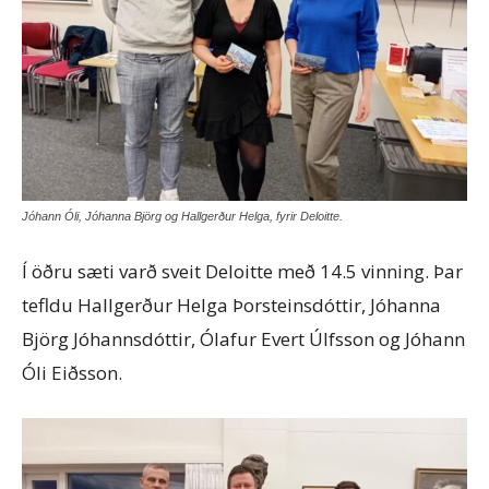
Jóhann Óli, Jóhanna Björg og Hallgerður Helga, fyrir Deloitte.
Í öðru sæti varð sveit Deloitte með 14.5 vinning. Þar
tefldu Hallgerður Helga Þorsteinsdóttir, Jóhanna
Björg Jóhannsdóttir, Ólafur Evert Úlfsson og Jóhann
Óli Eiðsson.