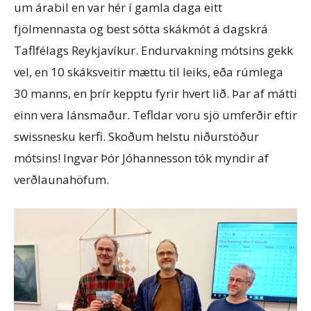
um árabil en var hér í gamla daga eitt
fjölmennasta og best sótta skákmót á dagskrá
Taflfélags Reykjavíkur. Endurvakning mótsins gekk
vel, en 10 skáksveitir mættu til leiks, eða rúmlega
30 manns, en þrír kepptu fyrir hvert lið. Þar af mátti
einn vera lánsmaður. Tefldar voru sjö umferðir eftir
swissnesku kerfi. Skoðum helstu niðurstöður
mótsins! Ingvar Þór Jóhannesson tók myndir af
verðlaunahöfum.