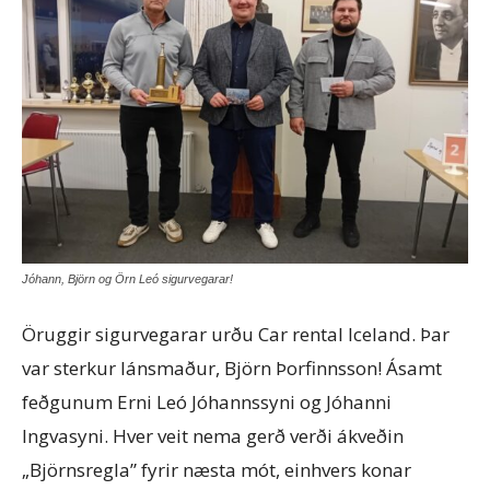
Jóhann, Björn og Örn Leó sigurvegarar!
Öruggir sigurvegarar urðu Car rental Iceland. Þar
var sterkur lánsmaður, Björn Þorfinnsson! Ásamt
feðgunum Erni Leó Jóhannssyni og Jóhanni
Ingvasyni. Hver veit nema gerð verði ákveðin
„Björnsregla” fyrir næsta mót, einhvers konar