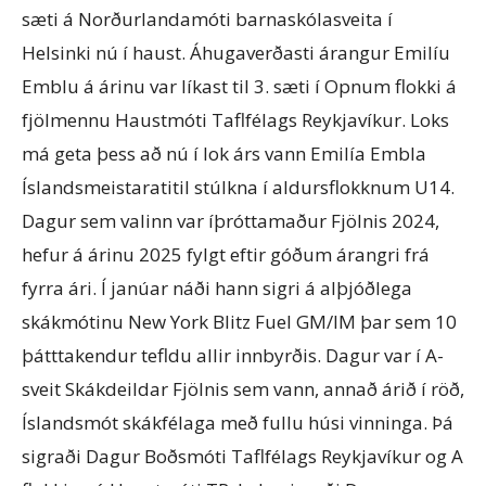
sæti á Norðurlandamóti barnaskólasveita í
Helsinki nú í haust. Áhugaverðasti árangur Emilíu
Emblu á árinu var líkast til 3. sæti í Opnum flokki á
fjölmennu Haustmóti Taflfélags Reykjavíkur. Loks
má geta þess að nú í lok árs vann Emilía Embla
Íslandsmeistaratitil stúlkna í aldursflokknum U14.
Dagur sem valinn var íþróttamaður Fjölnis 2024,
hefur á árinu 2025 fylgt eftir góðum árangri frá
fyrra ári. Í janúar náði hann sigri á alþjóðlega
skákmótinu New York Blitz Fuel GM/IM þar sem 10
þátttakendur tefldu allir innbyrðis. Dagur var í A-
sveit Skákdeildar Fjölnis sem vann, annað árið í röð,
Íslandsmót skákfélaga með fullu húsi vinninga. Þá
sigraði Dagur Boðsmóti Taflfélags Reykjavíkur og A