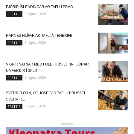
FJÓRIR ÍSLENDINGAR AÐ TAFLI Í PRAG
8. ágúst, 2026
FRÉTTIR
HANNES HLÍFAR AÐ TAFLI Á TENERIFE
8. ágúst, 2026
FRÉTTIR
VIGNIR VATNAR MEÐ FULLT HÚS EFTIR FJÓRAR
UMFERÐIR Í SPLIT –...
9. ágúst, 2026
FRÉTTIR
SVERRIR ÖRN, OG JÓSEF AÐ TAFLI Í BRUSSEL –
SVERRIR...
9. ágúst, 2026
FRÉTTIR
- Auglýsing -