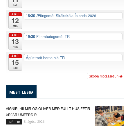
Þri
ÁGÚ
18:30
Æfingamót Skákskóla Íslands 2026
12
Mið
ÁGÚ
19:30
Fimmtudagsmót TR
13
Fim
ÁGÚ
Ágústmót barna hjá TR
15
Lau
Skoða mótaáætlun
MEST LESIÐ
VIGNIR, HILMIR OG OLIVER MEÐ FULLT HÚS EFTIR
ÞRJÁR UMFERÐIR
8. ágúst, 2026
FRÉTTIR