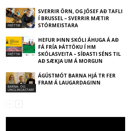
SVERRIR ÖRN, OG JÓSEF AÐ TAFLI
Í BRUSSEL – SVERRIR MÆTIR
STÓRMEISTARA
FRÉTTIR
HEFUR ÞINN SKÓLI ÁHUGA Á AÐ
FÁ FRÍA ÞÁTTÖKU Í HM
SKÓLASVEITA – SÍÐASTI SÉNS TIL
FRÉTTIR
AÐ SÆKJA UM Á MORGUN
ÁGÚSTMÓT BARNA HJÁ TR FER
FRAM Á LAUGARDAGINN
BARNA- OG
UNGLINGASTARF