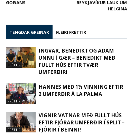
GOÐANS
REYKJAVÍKUR LAUK UM
HELGINA
TENGDAR GREINAR
FLEIRI FRÉTTIR
INGVAR, BENEDIKT OG ADAM
UNNU Í GÆR – BENEDIKT MEÐ
FULLT HÚS EFTIR TVÆR
FRÉTTIR
UMFERÐIR!
HANNES MEÐ 1½ VINNING EFTIR
2 UMFERÐIR Á LA PALMA
FRÉTTIR
VIGNIR VATNAR MEÐ FULLT HÚS
EFTIR FJÓRAR UMFERÐIR Í SPLIT –
FJÓRIR Í BEINNI!
FRÉTTIR