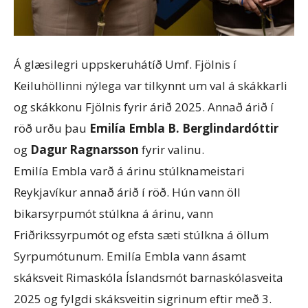
Á glæsilegri uppskeruhátíð Umf. Fjölnis í
Keiluhöllinni nýlega var tilkynnt um val á skákkarli
og skákkonu Fjölnis fyrir árið 2025. Annað árið í
röð urðu þau
Emilía Embla B. Berglindardóttir
og
Dagur Ragnarsson
fyrir valinu.
Emilía Embla varð á árinu stúlknameistari
Reykjavíkur annað árið í röð. Hún vann öll
bikarsyrpumót stúlkna á árinu, vann
Friðrikssyrpumót og efsta sæti stúlkna á öllum
Syrpumótunum. Emilía Embla vann ásamt
skáksveit Rimaskóla Íslandsmót barnaskólasveita
2025 og fylgdi skáksveitin sigrinum eftir með 3.