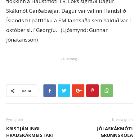
flokkinn á Haustmóti TR. Loks sigraði Dagur
Skákmót Garðabæjar. Dagur var valinn í landslið
Íslands til þátttöku á EM landsliða sem haldið var í
október sl. í Georgíu. (Ljósmynd: Gunnar
Jónatansson)
- Auglýsing -
Deila
Fyrri grein
Næsta grein
KRISTJÁN INGI
JÓLASKÁKMÓTI
HRAÐSKÁKMEISTARI
GRUNNSKÓLA