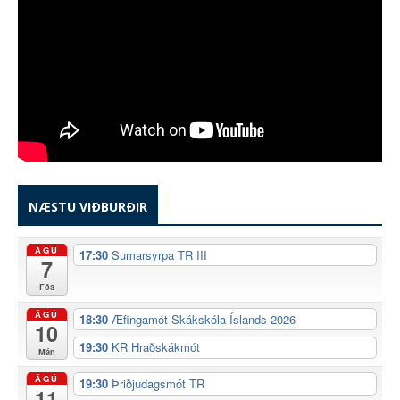
NÆSTU VIÐBURÐIR
ÁGÚ
17:30
Sumarsyrpa TR III
7
Fös
ÁGÚ
18:30
Æfingamót Skákskóla Íslands 2026
10
19:30
KR Hraðskákmót
Mán
ÁGÚ
19:30
Þriðjudagsmót TR
11