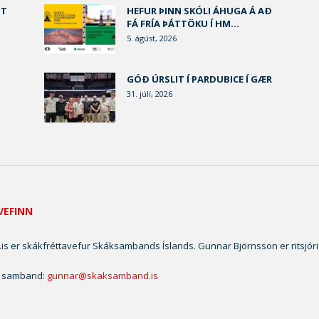
ST
HEFUR ÞINN SKÓLI ÁHUGA Á AÐ
FÁ FRÍA ÞÁTTÖKU Í HM...
5. ágúst, 2026
U
GÓÐ ÚRSLIT Í PARDUBICE Í GÆR
31. júlí, 2026
VEFINN
is er skákfréttavefur Skáksambands Íslands. Gunnar Björnsson er ritsjóri
 samband:
gunnar@skaksamband.is