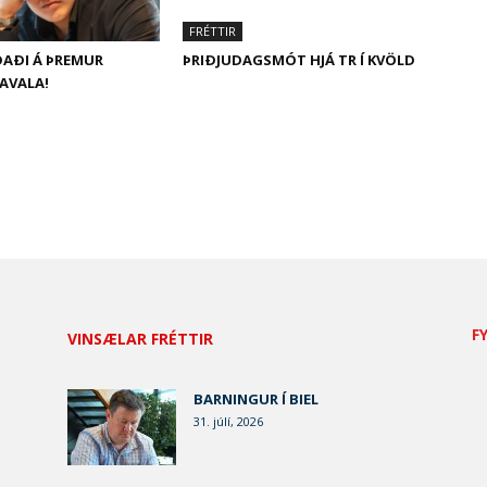
FRÉTTIR
DAÐI Á ÞREMUR
ÞRIÐJUDAGSMÓT HJÁ TR Í KVÖLD
KAVALA!
F
VINSÆLAR FRÉTTIR
BARNINGUR Í BIEL
31. júlí, 2026