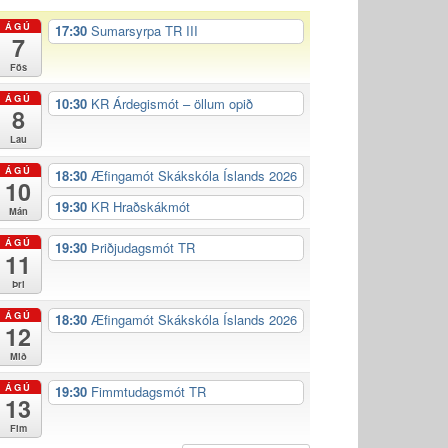
ÁGÚ
17:30
Sumarsyrpa TR III
7
Fös
ÁGÚ
10:30
KR Árdegismót – öllum opið
8
Lau
ÁGÚ
18:30
Æfingamót Skákskóla Íslands 2026
10
19:30
KR Hraðskákmót
Mán
ÁGÚ
19:30
Þriðjudagsmót TR
11
Þri
ÁGÚ
18:30
Æfingamót Skákskóla Íslands 2026
12
Mið
ÁGÚ
19:30
Fimmtudagsmót TR
13
Fim