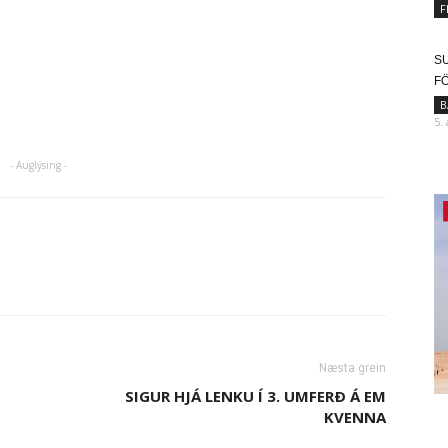
F
SU
F
B
5.
- Auglýsing -
Næsta grein
SIGUR HJÁ LENKU Í 3. UMFERÐ Á EM
KVENNA