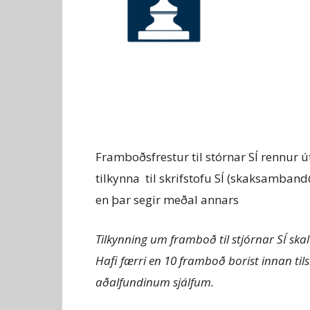
Framboðsfrestur til stórnar SÍ rennur ú
tilkynna til skrifstofu SÍ (skaksamband
en þar segir meðal annars
Tilkynning um framboð til stjórnar SÍ skal
Hafi færri en 10 framboð borist innan til
aðalfundinum sjálfum.