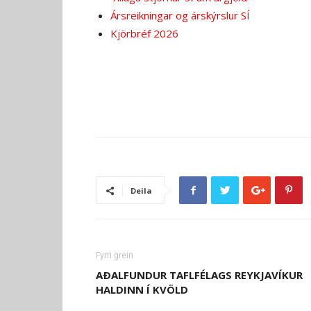
Ársreikningar og árskýrslur SÍ
Kjörbréf 2026
Deila
Fyrri grein
AÐALFUNDUR TAFLFÉLAGS REYKJAVÍKUR
HALDINN Í KVÖLD