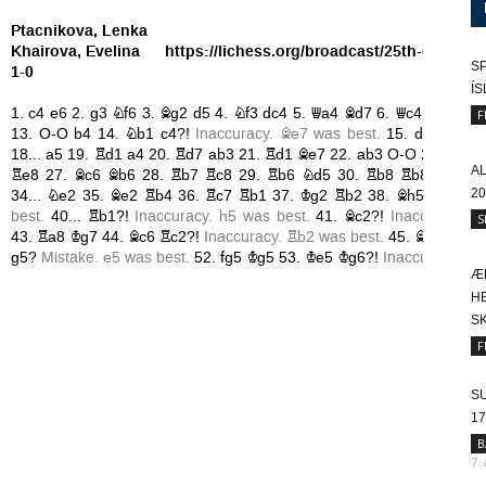
SP
Í
F
A
20
S
Æ
HE
SK
F
SU
17
B
7.