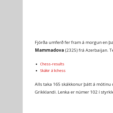
Fjórða umferð fer fram á morgun en 
Mammadova
(2325) frá Azerbaijan. Te
Chess-results
Skákir á lichess
Alls taka 165 skákkonur þátt á mótinu 
Grikklandi. Lenka er númer 102 í styrk