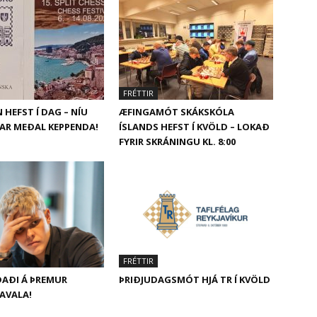
FRÉTTIR
 HEFST Í DAG – NÍU
ÆFINGAMÓT SKÁKSKÓLA
AR MEÐAL KEPPENDA!
ÍSLANDS HEFST Í KVÖLD – LOKAÐ
FYRIR SKRÁNINGU KL. 8:00
FRÉTTIR
DAÐI Á ÞREMUR
ÞRIÐJUDAGSMÓT HJÁ TR Í KVÖLD
KAVALA!