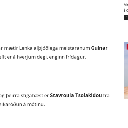
V
Í 
F
þar mætir Lenka alþjóðlega meistaranum
Gulnar
flt er á hverjum degi, enginn frídagur.
og þeirra stigahæst er
Stavroula Tsolakidou
frá
leikaröðun á mótinu.