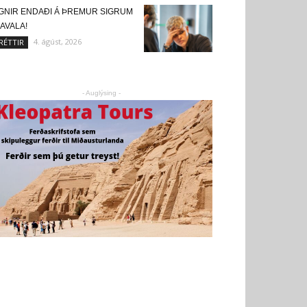
IGNIR ENDAÐI Á ÞREMUR SIGRUM
KAVALA!
4. ágúst, 2026
RÉTTIR
- Auglýsing -