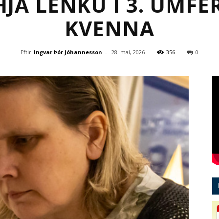
HJÁ LENKU Í 3. UMFE
KVENNA
Eftir
Ingvar Þór Jóhannesson
-
28. maí, 2026
356
0