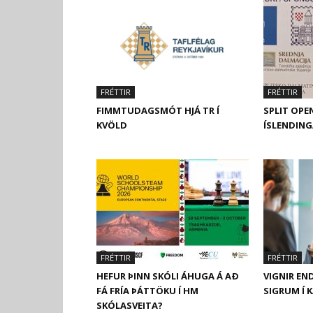
FRÉTTIR
FRÉTTIR
FIMMTUDAGSMÓT HJÁ TR Í
SPLIT OPEN
KVÖLD
ÍSLENDING
FRÉTTIR
FRÉTTIR
HEFUR ÞINN SKÓLI ÁHUGA Á AÐ
VIGNIR EN
FÁ FRÍA ÞÁTTÖKU Í HM
SIGRUM Í 
SKÓLASVEITA?