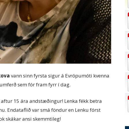
kova
vann sinn fyrsta sigur á Evrópumóti kvenna
 umferð sem fór fram fyrr í dag.
u, aftur 15 ára andstæðingur! Lenka fékk betra
nu. Endataflið var smá föndur en Lenku fórst
 lok skákar ansi skemmtileg!