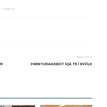
- Auglýsing -
Næsta grein
UR
FIMMTUDAGSMÓT HJÁ TR Í KVÖLD