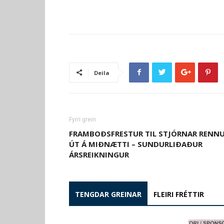
Deila
Fyrri grein
FRAMBOÐSFRESTUR TIL STJÓRNAR RENN
ÚT Á MIÐNÆTTI – SUNDURLIÐAÐUR
ÁRSREIKNINGUR
TENGDAR GREINAR
FLEIRI FRÉTTIR