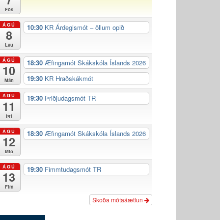
Fös
ÁGÚ
10:30
KR Árdegismót – öllum opið
8
Lau
ÁGÚ
18:30
Æfingamót Skákskóla Íslands 2026
10
19:30
KR Hraðskákmót
Mán
ÁGÚ
19:30
Þriðjudagsmót TR
11
Þri
ÁGÚ
18:30
Æfingamót Skákskóla Íslands 2026
12
Mið
ÁGÚ
19:30
Fimmtudagsmót TR
13
Fim
Skoða mótaáætlun