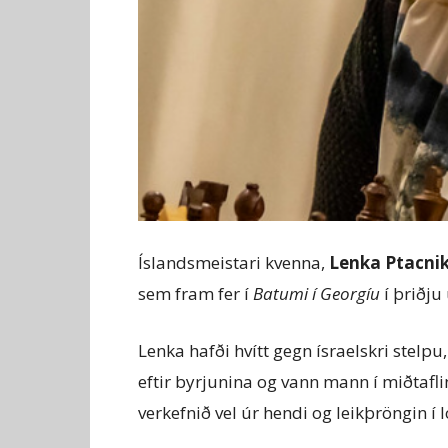
Íslandsmeistari kvenna,
Lenka Ptacni
sem fram fer í
Batumi í Georgíu
í þriðju
Lenka hafði hvítt gegn ísraelskri stelp
eftir byrjunina og vann mann í miðtafli
verkefnið vel úr hendi og leikþröngin í