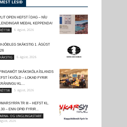
MEST LESIÐ
LIT OPEN HEFST Í DAG – NÍU
SLENDINGAR MEÐAL KEPPENDA!
6. ágúst, 2026
RÉTTIR
LÞJÓÐLEG SKÁKSTIG 1. ÁGÚST
26
6. ágúst, 2026
KÁKSTIG
FINGAMÓT SKÁKSKÓLA ÍSLANDS
FST Í KVÖLD – LOKAÐ FYRIR
RÁNINGU KL....
5. ágúst, 2026
RÉTTIR
MARSYRPA TR III – HEFST KL.
.30 – ENN OPIÐ FYRIR...
ARNA- OG UNGLINGASTARF
 ágúst, 2026