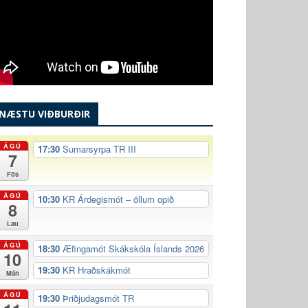
NÆSTU VIÐBURÐIR
ÁGÚ
17:30
Sumarsyrpa TR III
7
Fös
ÁGÚ
10:30
KR Árdegismót – öllum opið
8
Lau
ÁGÚ
18:30
Æfingamót Skákskóla Íslands 2026
10
19:30
KR Hraðskákmót
Mán
ÁGÚ
19:30
Þriðjudagsmót TR