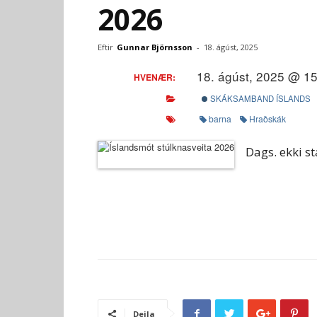
2026
Eftir
Gunnar Björnsson
-
18. ágúst, 2025
18. ágúst, 2025 @ 1
HVENÆR:
SKÁKSAMBAND ÍSLANDS
barna
Hraðskák
Dags. ekki st
Deila