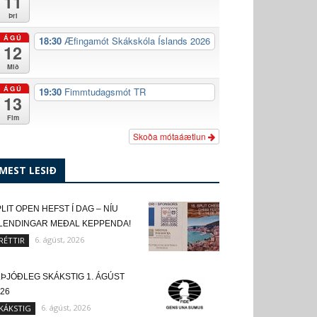
11
Þri
ÁGÚ
18:30
Æfingamót Skákskóla Íslands 2026
12
Mið
ÁGÚ
19:30
Fimmtudagsmót TR
13
Fim
Skoða mótaáætlun
MEST LESIÐ
LIT OPEN HEFST Í DAG – NÍU
SLENDINGAR MEÐAL KEPPENDA!
6. ágúst, 2026
RÉTTIR
LÞJÓÐLEG SKÁKSTIG 1. ÁGÚST
26
6. ágúst, 2026
KÁKSTIG