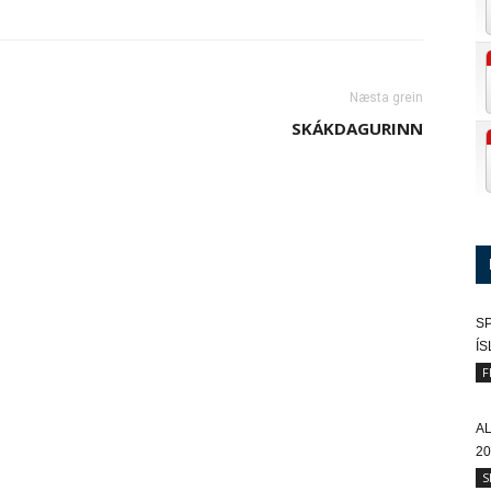
Næsta grein
SKÁKDAGURINN
SP
Í
F
A
20
S