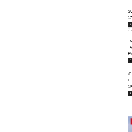
SU
17
B
7.
T
T
FA
F
Æ
HE
SK
F