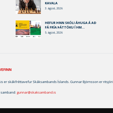
KAVALA
3. ágúst, 2026
HEFUR ÞINN SKÓLI ÁHUGA Á AÐ
FÁ FRÍA ÞÁTTÖKU Í HM...
5. ágúst, 2026
VEFINN
is er skákfréttavefur Skáksambands Íslands. Gunnar Björnsson er ritsjóri
 samband:
gunnar@skaksamband.is