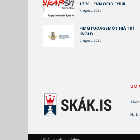
17.30 – ENN OPIÐ FYRIR...
7. ágúst, 2026
FIMMTUDAGSMÓT HJÁ TR Í
KVÖLD
6. ágúst, 2026
UM 
Skák.
Hafa
© Allur réttur áskilinn