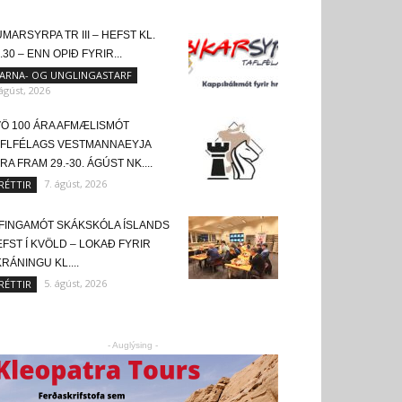
MARSYRPA TR III – HEFST KL.
.30 – ENN OPIÐ FYRIR...
ARNA- OG UNGLINGASTARF
 ágúst, 2026
VÖ 100 ÁRA AFMÆLISMÓT
AFLFÉLAGS VESTMANNAEYJA
RA FRAM 29.-30. ÁGÚST NK....
7. ágúst, 2026
RÉTTIR
FINGAMÓT SKÁKSKÓLA ÍSLANDS
FST Í KVÖLD – LOKAÐ FYRIR
RÁNINGU KL....
5. ágúst, 2026
RÉTTIR
- Auglýsing -