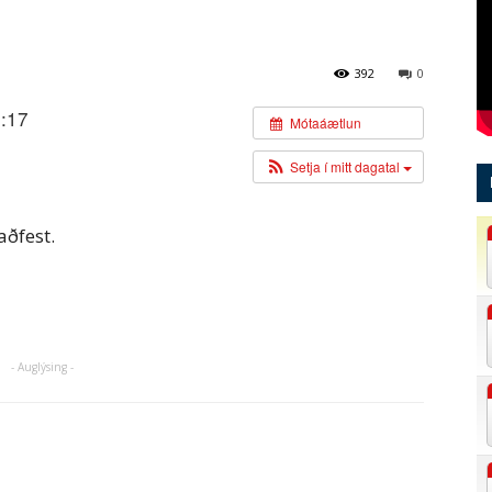
392
0
5:17
Mótaáætlun
Setja í mitt dagatal
aðfest.
- Auglýsing -