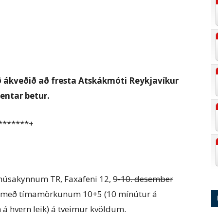
 ákveðið að fresta Atskákmóti Reykjavíkur
entar betur.
*******+
 húsakynnum TR, Faxafeni 12,
9-10. desember
ir með tímamörkunum 10+5 (10 mínútur á
 hvern leik) á tveimur kvöldum.