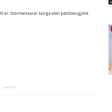
B
5.
500 kr. Stórmeistarar borga ekki þátttökugjöld.
- Auglýsing -