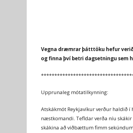
Vegna dræmrar þátttöku hefur verið
og finna því betri dagsetningu sem h
**********************************
Upprunaleg mótatilkynning:
Atskákmót Reykjavíkur verður haldið í
næstkomandi. Tefldar verða níu skák
skákina að viðbættum fimm sekúndum á