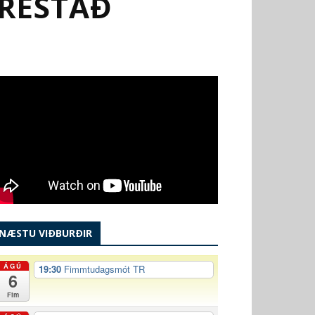
FRESTAÐ
NÆSTU VIÐBURÐIR
ÁGÚ
19:30
Fimmtudagsmót TR
6
Fim