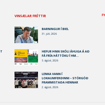
F
VINSÆLAR FRÉTTIR
BARNINGUR Í BIEL
31. júlí, 2026
ST
HEFUR ÞINN SKÓLI ÁHUGA Á AÐ
FÁ FRÍA ÞÁTTÖKU Í HM...
5. ágúst, 2026
U
LENKA VANN Í
LOKAUMFERÐINNI – STÓRGÓÐ
FRAMMISTAÐA HENNAR
2. ágúst, 2026