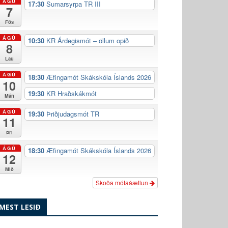
ÁGÚ
17:30
Sumarsyrpa TR III
7
Fös
ÁGÚ
10:30
KR Árdegismót – öllum opið
8
Lau
ÁGÚ
18:30
Æfingamót Skákskóla Íslands 2026
10
19:30
KR Hraðskákmót
Mán
ÁGÚ
19:30
Þriðjudagsmót TR
11
Þri
ÁGÚ
18:30
Æfingamót Skákskóla Íslands 2026
12
Mið
Skoða mótaáætlun
MEST LESIÐ