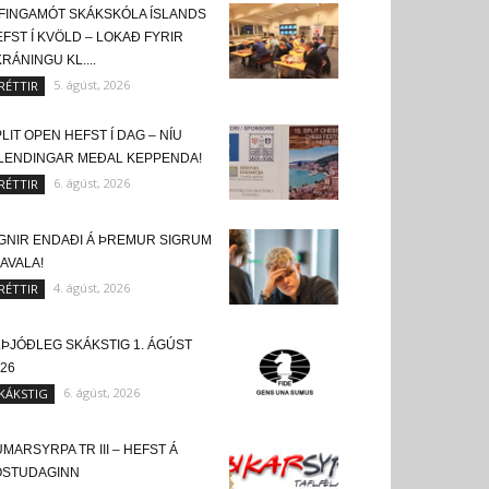
FINGAMÓT SKÁKSKÓLA ÍSLANDS
FST Í KVÖLD – LOKAÐ FYRIR
RÁNINGU KL....
5. ágúst, 2026
RÉTTIR
LIT OPEN HEFST Í DAG – NÍU
SLENDINGAR MEÐAL KEPPENDA!
6. ágúst, 2026
RÉTTIR
IGNIR ENDAÐI Á ÞREMUR SIGRUM
KAVALA!
4. ágúst, 2026
RÉTTIR
LÞJÓÐLEG SKÁKSTIG 1. ÁGÚST
26
6. ágúst, 2026
KÁKSTIG
MARSYRPA TR III – HEFST Á
ÖSTUDAGINN