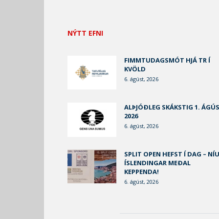
NÝTT EFNI
FIMMTUDAGSMÓT HJÁ TR Í
KVÖLD
6. ágúst, 2026
ALÞJÓÐLEG SKÁKSTIG 1. ÁGÚ
2026
6. ágúst, 2026
SPLIT OPEN HEFST Í DAG – NÍ
ÍSLENDINGAR MEÐAL
KEPPENDA!
6. ágúst, 2026