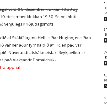
Æ
gskvöldið 9. desember klukkan 19:30 og
HE
SK
 10. desember klukkan 19:30. Seinni hluti
F
að venjulegs Þriðjudagsmóts.
SP
Í
dið af Skákfélaginu Helli, síðar Huginn, en síðan
F
 var hér áður fyrr haldið af TR, en það var
opið. Núverandi atskákmeistari Reykjavíkur er
V
Í 
 var það Aleksandr Domalchuk-
F
frá upphafi
.
A
20
S
SU
F