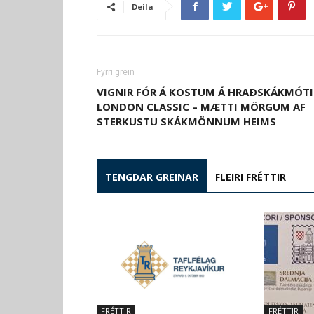
Deila
Fyrri grein
VIGNIR FÓR Á KOSTUM Á HRAÐSKÁKMÓTI
LONDON CLASSIC – MÆTTI MÖRGUM AF
STERKUSTU SKÁKMÖNNUM HEIMS
TENGDAR GREINAR
FLEIRI FRÉTTIR
FRÉTTIR
FRÉTTIR