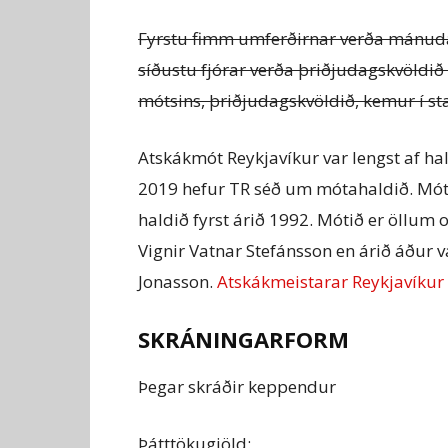
Fyrstu fimm umferðirnar verða mánuda
síðustu fjórar verða þriðjudagskvöldið
mótsins, þriðjudagskvöldið, kemur í st
Atskákmót Reykjavíkur var lengst af hal
2019 hefur TR séð um mótahaldið. Mótið
haldið fyrst árið 1992. Mótið er öllum 
Vignir Vatnar Stefánsson en árið áður
Jonasson.
Atskákmeistarar Reykjavíkur 
SKRÁNINGARFORM
Þegar skráðir keppendur
Þátttökugjöld: