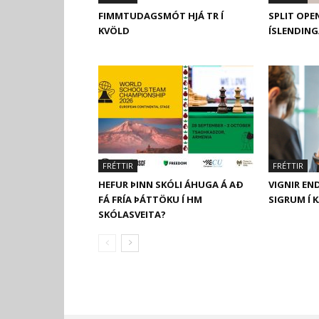
FIMMTUDAGSMÓT HJÁ TR Í
SPLIT OPEN
KVÖLD
ÍSLENDING
FRÉTTIR
FRÉTTIR
HEFUR ÞINN SKÓLI ÁHUGA Á AÐ
VIGNIR EN
FÁ FRÍA ÞÁTTÖKU Í HM
SIGRUM Í 
SKÓLASVEITA?