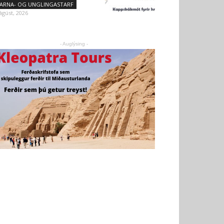
ARNA- OG UNGLINGASTARF
 ágúst, 2026
- Auglýsing -