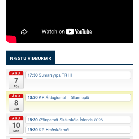
NÆSTU VIÐBURÐIR
ÁGÚ
17:30
Sumarsyrpa TR III
7
Fös
ÁGÚ
10:30
KR Árdegismót – öllum opið
8
Lau
ÁGÚ
18:30
Æfingamót Skákskóla Íslands 2026
10
19:30
KR Hraðskákmót
Mán