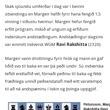
Skák sjöundu umferðar í dag var í beinni
útsendingu en Margeir hafði fyrir hana fengið 1,5
vinning í síðustu tveimur. Margeir hefur fengið
erfitt prógram, mikið af ungum og erfiðum
inderskum andstæðingum. Andstæðingur dagsins
var einmitt indversk WGM
Ravi Rakshitta
(2320).
Margeir vann drottningu fyrir hrók og mann en gaf
liðið svo til baka en var þá peði undir. Sú indverska
tefldi endtaflið vel, fórnaði peðinu til baka og fékk
fræðilega unnið peðsendatafl með eitt varatempó
til að ná andspæninu í lokin og þvinga uppgjöf.