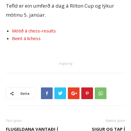
Tefld er ein umferð á dag á Rilton Cup og lýkur
mótinu 5. janúar.
Mótið á chess-results
Beint á lichess
- Auglýsing -
Deila
Fyrri grein
Næsta grein
FLUGELDANA VANTAÐI Í
SIGUR OG TAP Í