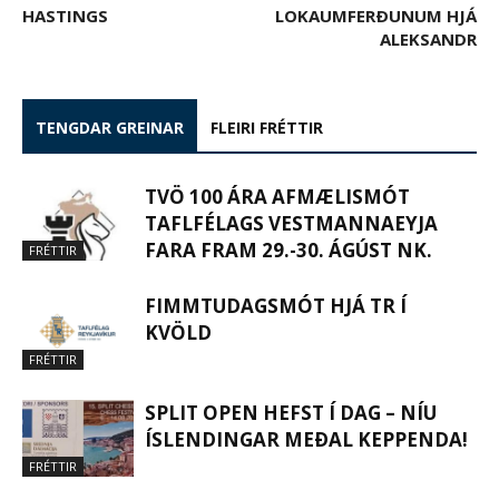
HASTINGS
LOKAUMFERÐUNUM HJÁ
ALEKSANDR
TENGDAR GREINAR
FLEIRI FRÉTTIR
TVÖ 100 ÁRA AFMÆLISMÓT
TAFLFÉLAGS VESTMANNAEYJA
FARA FRAM 29.-30. ÁGÚST NK.
FRÉTTIR
FIMMTUDAGSMÓT HJÁ TR Í
KVÖLD
FRÉTTIR
SPLIT OPEN HEFST Í DAG – NÍU
ÍSLENDINGAR MEÐAL KEPPENDA!
FRÉTTIR