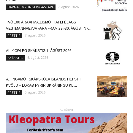
FYRIR...
7. ágúst, 2026
BARNA- OG UNGLINGASTARF
TVÖ 100 ÁRA AFMÆLISMÓT TAFLFÉLAGS
VESTMANNAEYJA FARA FRAM 29.-30. ÁGÚST NK....
7. ágúst, 2026
FRÉTTIR
ALÞJÓÐLEG SKÁKSTIG 1. ÁGÚST 2026
6. ágúst, 2026
SKÁKSTIG
ÆFINGAMÓT SKÁKSKÓLA ÍSLANDS HEFST Í
KVÖLD – LOKAÐ FYRIR SKRÁNINGU KL....
5. ágúst, 2026
FRÉTTIR
- Auglýsing -