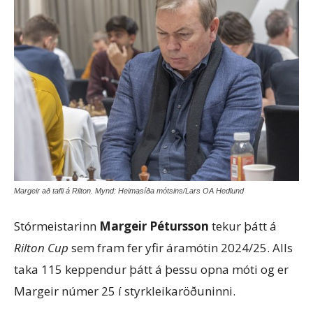
Margeir að tafli á Rilton. Mynd: Heimasíða mótsins/Lars OA Hedlund
Stórmeistarinn
Margeir Pétursson
tekur þátt á
Rilton Cup
sem fram fer yfir áramótin 2024/25. Alls
taka 115 keppendur þátt á þessu opna móti og er
Margeir númer 25 í styrkleikaröðuninni.