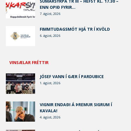
SUMARSYRPA TR III – HEFST KL. 17.30 –
ENN OPIÐ FYRIR...
7. ágúst, 2026
FIMMTUDAGSMÓT HJÁ TR Í KVÖLD
6. ágúst, 2026
VINSÆLAR FRÉTTIR
JÓSEF VANN Í GÆR Í PARDUBICE
1. ágúst, 2026
VIGNIR ENDAÐI Á ÞREMUR SIGRUM Í
KAVALA!
4. ágúst, 2026