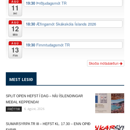
ÁGÚ
19:30
Þriðjudagsmót TR
11
Þri
ÁGÚ
18:30
Æfingamót Skákskóla Íslands 2026
12
Mið
ÁGÚ
19:30
Fimmtudagsmót TR
13
Fim
Skoða mótaáætlun
MEST LESIÐ
SPLIT OPEN HEFST Í DAG – NÍU ÍSLENDINGAR
MEÐAL KEPPENDA!
6. ágúst, 2026
FRÉTTIR
SUMARSYRPA TR III – HEFST KL. 17.30 – ENN OPIÐ