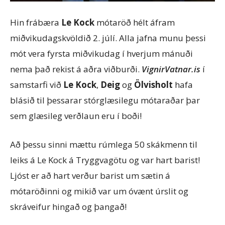
Hin frábæra
Le Kock
mótaröð hélt áfram
miðvikudagskvöldið 2. júlí. Alla jafna munu þessi
mót vera fyrsta miðvikudag í hverjum mánuði
nema það rekist á aðra viðburði.
VignirVatnar.is
í
samstarfi við
Le Kock
,
Deig
og
Ölvisholt
hafa
blásið til þessarar stórglæsilegu mótaraðar þar
sem glæsileg verðlaun eru í boði!
Að þessu sinni mættu rúmlega 50 skákmenn til
leiks á Le Kock á Tryggvagötu og var hart barist!
Ljóst er að hart verður barist um sætin á
mótaröðinni og mikið var um óvænt úrslit og
skráveifur hingað og þangað!