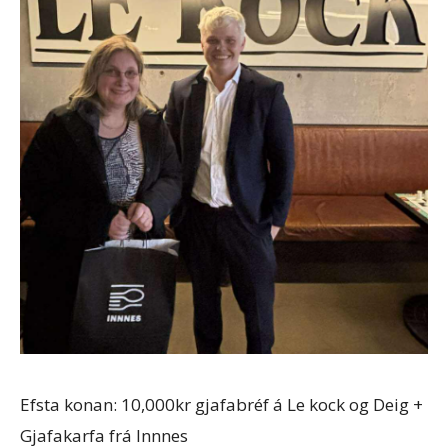
Efsta konan: 10,000kr gjafabréf á Le kock og Deig +
Gjafakarfa frá Innnes