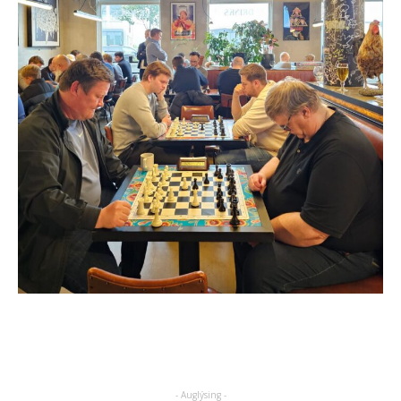
- Auglýsing -