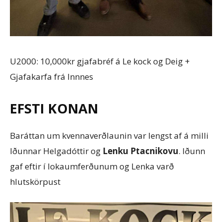
U2000: 10,000kr gjafabréf á Le kock og Deig +
Gjafakarfa frá Innnes
EFSTI KONAN
Baráttan um kvennaverðlaunin var lengst af á milli
Iðunnar Helgadóttir og
Lenku Ptacnikovu
. Iðunn
gaf eftir í lokaumferðunum og Lenka varð
hlutskörpust