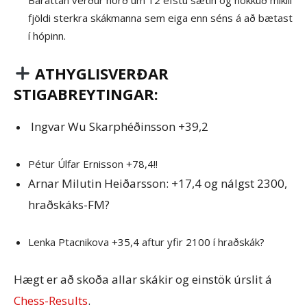
Baráttan verður hörð um 12 efstu sætin og nokkuð mikill
fjöldi sterkra skákmanna sem eiga enn séns á að bætast
í hópinn.
ATHYGLISVERÐAR
STIGABREYTINGAR:
Ingvar Wu Skarphéðinsson +39,2
Pétur Úlfar Ernisson +78,4!!
Arnar Milutin Heiðarsson: +17,4 og nálgst 2300,
hraðskáks-FM?
Lenka Ptacnikova +35,4 aftur yfir 2100 í hraðskák?
Hægt er að skoða allar skákir og einstök úrslit á
Chess-Results
.