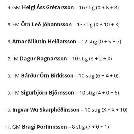
GM
Helgi Áss Grétarsson
– 16 stig (X + 8 + 8)
FM
Örn Leó Jóhannsson
– 13 stig (X + 10 + 3)
Arnar Milutin Heiðarsson
– 12 stig (0 + 5 + 7)
IM
Dagur Ragnarsson
– 10 stig (8 + 2 + X)
FM
Bárður Örn Birkisson
– 10 stig (6 + 4 + 0)
FM
Sigurbjörn Björnsson
– 10 stig (4 + 0 + 6)
Ingvar Wu Skarphéðinsson
– 10 stig (X + X + 10)
GM
Bragi Þorfinnsson
– 8 stig (7 + 0 + 1)