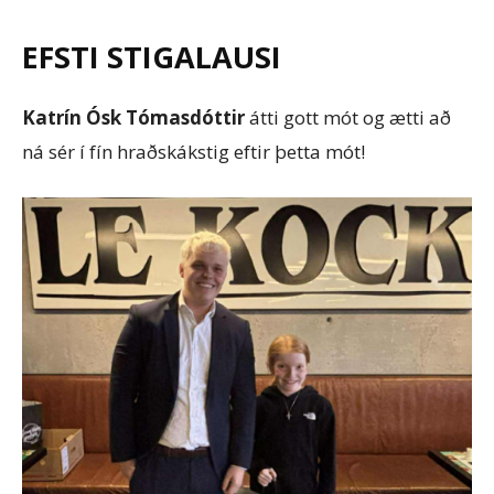
EFSTI STIGALAUSI
Katrín Ósk Tómasdóttir
átti gott mót og ætti að
ná sér í fín hraðskákstig eftir þetta mót!