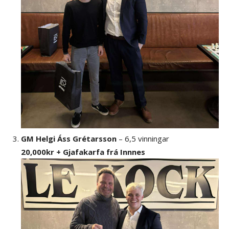
GM Helgi Áss Grétarsson
– 6,5 vinningar
20,000kr + Gjafakarfa frá Innnes