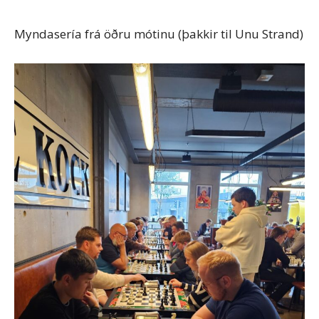
Myndasería frá öðru mótinu (þakkir til Unu Strand)