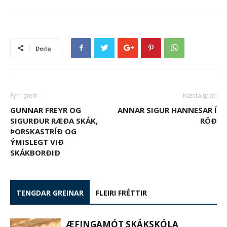
Deila
Fyrri grein
Næsta grein
GUNNAR FREYR OG
ANNAR SIGUR HANNESAR Í
SIGURÐUR RÆÐA SKÁK,
RÖÐ
ÞORSKASTRÍÐ OG
ÝMISLEGT VIÐ
SKÁKBORÐIÐ
TENGDAR GREINAR
FLEIRI FRÉTTIR
ÆFINGAMÓT SKÁKSKÓLA