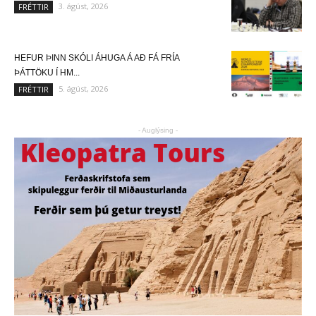
3. ágúst, 2026
FRÉTTIR
HEFUR ÞINN SKÓLI ÁHUGA Á AÐ FÁ FRÍA
ÞÁTTÖKU Í HM...
5. ágúst, 2026
FRÉTTIR
- Auglýsing -