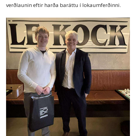
verðlaunin eftir harða baráttu í lokaumferðinni.