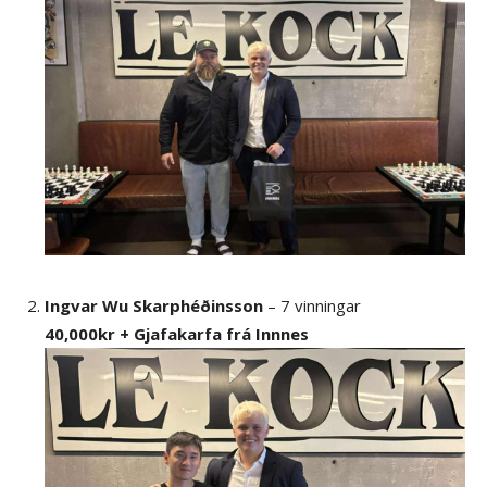
Ingvar Wu Skarphéðinsson
– 7 vinningar
40,000kr + Gjafakarfa frá Innnes