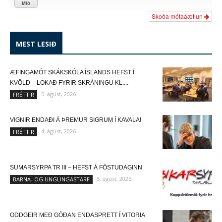
Mið
Skoða mótaáætlun
MEST LESIÐ
ÆFINGAMÓT SKÁKSKÓLA ÍSLANDS HEFST Í
KVÖLD – LOKAÐ FYRIR SKRÁNINGU KL....
5. ágúst, 2026
FRÉTTIR
VIGNIR ENDAÐI Á ÞREMUR SIGRUM Í KAVALA!
4. ágúst, 2026
FRÉTTIR
SUMARSYRPA TR III – HEFST Á FÖSTUDAGINN
5. ágúst, 2026
BARNA- OG UNGLINGASTARF
ODDGEIR MEÐ GÓÐAN ENDASPRETT Í VITORIA