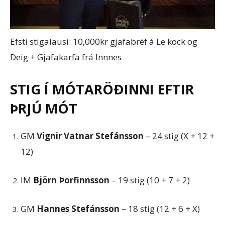
Efsti stigalausi: 10,000kr gjafabréf á Le kock og
Deig + Gjafakarfa frá Innnes
STIG Í MÓTARÖÐINNI EFTIR
ÞRJÚ MÓT
GM
Vignir Vatnar Stefánsson
– 24 stig (X + 12 +
12)
IM
Björn Þorfinnsson
– 19 stig (10 + 7 + 2)
GM
Hannes Stefánsson
– 18 stig (12 + 6 + X)