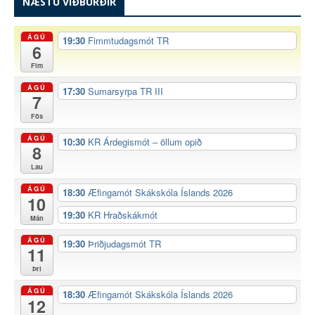
NÆSTU VIÐBURÐIR
ÁGÚ
19:30
Fimmtudagsmót TR
6
Fim
ÁGÚ
17:30
Sumarsyrpa TR III
7
Fös
ÁGÚ
10:30
KR Árdegismót – öllum opið
8
Lau
ÁGÚ
18:30
Æfingamót Skákskóla Íslands 2026
10
19:30
KR Hraðskákmót
Mán
ÁGÚ
19:30
Þriðjudagsmót TR
11
Þri
ÁGÚ
18:30
Æfingamót Skákskóla Íslands 2026
12