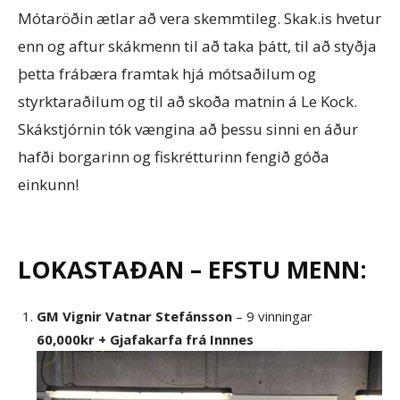
Mótaröðin ætlar að vera skemmtileg. Skak.is hvetur
enn og aftur skákmenn til að taka þátt, til að styðja
þetta frábæra framtak hjá mótsaðilum og
styrktaraðilum og til að skoða matnin á Le Kock.
Skákstjórnin tók vængina að þessu sinni en áður
hafði borgarinn og fiskrétturinn fengið góða
einkunn!
LOKASTAÐAN – EFSTU MENN:
GM Vignir Vatnar Stefánsson
– 9 vinningar
60,000kr + Gjafakarfa frá Innnes