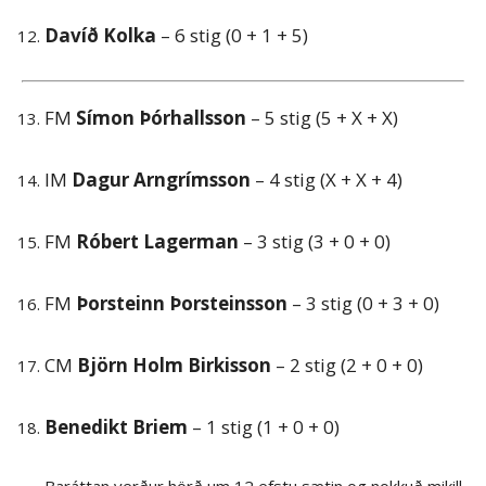
Davíð Kolka
– 6 stig (0 + 1 + 5)
FM
Símon Þórhallsson
– 5 stig (5 + X + X)
IM
Dagur Arngrímsson
– 4 stig (X + X + 4)
FM
Róbert Lagerman
– 3 stig (3 + 0 + 0)
FM
Þorsteinn Þorsteinsson
– 3 stig (0 + 3 + 0)
CM
Björn Holm Birkisson
– 2 stig (2 + 0 + 0)
Benedikt Briem
– 1 stig (1 + 0 + 0)