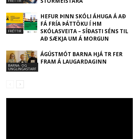
STÓRMEISTARA
FRÉTTIR
HEFUR ÞINN SKÓLI ÁHUGA Á AÐ
FÁ FRÍA ÞÁTTÖKU Í HM
SKÓLASVEITA – SÍÐASTI SÉNS TIL
FRÉTTIR
AÐ SÆKJA UM Á MORGUN
ÁGÚSTMÓT BARNA HJÁ TR FER
FRAM Á LAUGARDAGINN
BARNA- OG
UNGLINGASTARF