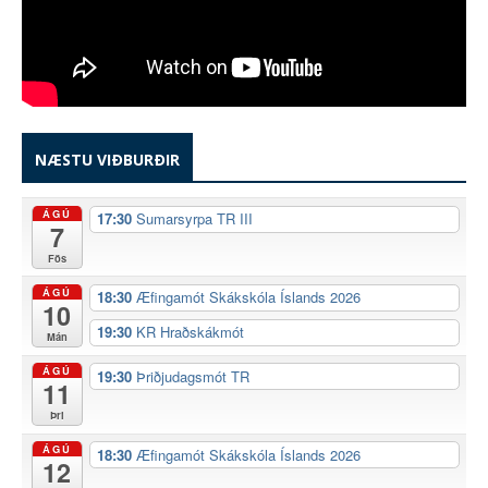
NÆSTU VIÐBURÐIR
ÁGÚ
17:30
Sumarsyrpa TR III
7
Fös
ÁGÚ
18:30
Æfingamót Skákskóla Íslands 2026
10
19:30
KR Hraðskákmót
Mán
ÁGÚ
19:30
Þriðjudagsmót TR
11
Þri
ÁGÚ
18:30
Æfingamót Skákskóla Íslands 2026
12