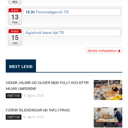
Mið
ÁGÚ
19:30
Fimmtudagsmót TR
13
Fim
ÁGÚ
Ágústmót barna hjá TR
15
Lau
Skoða mótaáætlun
MEST LESIÐ
VIGNIR, HILMIR OG OLIVER MEÐ FULLT HÚS EFTIR
ÞRJÁR UMFERÐIR
8. ágúst, 2026
FRÉTTIR
FJÓRIR ÍSLENDINGAR AÐ TAFLI Í PRAG
8. ágúst, 2026
FRÉTTIR