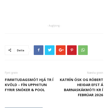
- Auglýsing -
Deila
Fyrri grein
Næsta grein
FIMMTUDAGSMÓT HJÁ TR Í
KATRÍN ÓSK OG RÓBERT
KVÖLD – FÍN UPPHITUN
HEIÐAR EFST Á
FYRIR SNÓKER & POOL
BARNASKÁKMÓTI KR Í
FEBRÚAR 2026