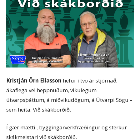
Kristján Örn Elíasson
hefur í tvö ár stjórnað,
ákaflega vel heppnuðum, vikulegum
útvarpsþáttum, á miðvikudögum, á Útvarpi Sögu –
sem heita; Við skákborðið.
Í gær mætti , byggingarverkfræðingur og sterkur
skákmeistari við skákborðið.