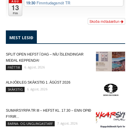
ÁGÚ
19:30
Fimmtudagsmót TR
13
Fim
Skoða mótaáætlun
MEST LESIÐ
SPLIT OPEN HEFST Í DAG – NÍU ÍSLENDINGAR
MEÐAL KEPPENDA!
6. ágúst, 2026
FRÉTTIR
ALÞJÓÐLEG SKÁKSTIG 1. ÁGÚST 2026
6. ágúst, 2026
SKÁKSTIG
SUMARSYRPA TR III – HEFST KL. 17.30 – ENN OPIÐ
FYRIR...
7. ágúst, 2026
BARNA- OG UNGLINGASTARF