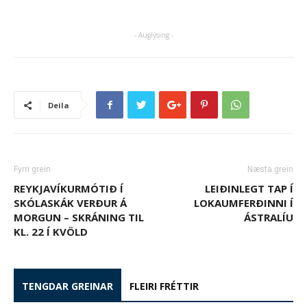
- Auglýsing -
Deila
Fyrri grein
Næsta grein
REYKJAVÍKURMÓTIÐ Í
LEIÐINLEGT TAP Í
SKÓLASKÁK VERÐUR Á
LOKAUMFERÐINNI Í
MORGUN – SKRÁNING TIL
ÁSTRALÍU
KL. 22 Í KVÖLD
TENGDAR GREINAR
FLEIRI FRÉTTIR