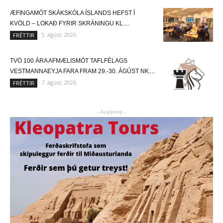
ÆFINGAMÓT SKÁKSKÓLA ÍSLANDS HEFST Í
KVÖLD – LOKAÐ FYRIR SKRÁNINGU KL....
5. ágúst, 2026
FRÉTTIR
TVÖ 100 ÁRA AFMÆLISMÓT TAFLFÉLAGS
VESTMANNAEYJA FARA FRAM 29.-30. ÁGÚST NK....
7. ágúst, 2026
FRÉTTIR
- Auglýsing -