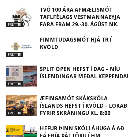
TVÖ 100 ÁRA AFMÆLISMÓT
TAFLFÉLAGS VESTMANNAEYJA
FARA FRAM 29.-30. ÁGÚST NK.
FRÉTTIR
FIMMTUDAGSMÓT HJÁ TR Í
KVÖLD
FRÉTTIR
SPLIT OPEN HEFST Í DAG – NÍU
ÍSLENDINGAR MEÐAL KEPPENDA!
FRÉTTIR
ÆFINGAMÓT SKÁKSKÓLA
ÍSLANDS HEFST Í KVÖLD – LOKAÐ
FYRIR SKRÁNINGU KL. 8:00
FRÉTTIR
HEFUR ÞINN SKÓLI ÁHUGA Á AÐ
FÁ FRÍA ÞÁTTÖKU Í HM