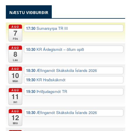
NÆSTU VIÐBURÐIR
ÁGÚ
17:30
Sumarsyrpa TR III
7
Fös
ÁGÚ
10:30
KR Árdegismót – öllum opið
8
Lau
ÁGÚ
18:30
Æfingamót Skákskóla Íslands 2026
10
19:30
KR Hraðskákmót
Mán
ÁGÚ
19:30
Þriðjudagsmót TR
11
Þri
ÁGÚ
18:30
Æfingamót Skákskóla Íslands 2026
12
Mið