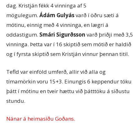
dag. Kristján fékk 4 vinninga af 5
mögulegum.
Ádám Gulyás
varð í öðru sæti á
mótinu, einnig með 4 vinninga, en lægri á
oddastigum.
Smári Sigurðsson
varð þriðji með 3,5
vinninga. Þetta var í 16 skiptið sem mótið er haldið
og í fyrsta skiptið sem Kristján vinnur þennan titil.
Tefld var einföld umferð, allir við alla og
tímamörkin voru 15+3. Einungis 6 keppendur tóku
þátt í mótinu en tveir hættu við þátttöku á síðustu
stundu.
Nánar á heimasíðu Goðans.