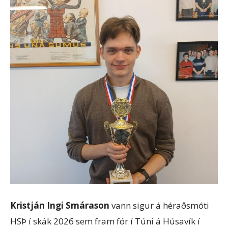
Kristján Ingi Smárason
vann sigur á héraðsmóti
HSÞ í skák 2026 sem fram fór í Túni á Húsavík í