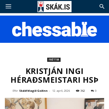
FRÉTTIR
KRISTJÁN INGI
HÉRAÐSMEISTARI HSÞ
Eftir
Skákfélagið Goðinn
-
12. apríl, 2026
362
0