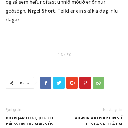
og sá sem hefur oftast unnið mótið er önnur
goðsögn,
Nigel Short
. Tefld er ein skák á dag, níu
dagar.
- Auglýsing -
Deila
Fyrri grein
Næsta grein
BRYNJAR LOGI, JÖKULL
VIGNIR VATNAR EINN Í
PÁLSSON OG MAGNÚS
EFSTA SÆTI Á EM