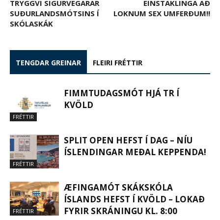
TRYGGVI SIGURVEGARAR
EINSTAKLINGA AÐ
SUÐURLANDSMÓTSINS Í
LOKNUM SEX UMFERÐUM!!
SKÓLASKÁK
TENGDAR GREINAR
FLEIRI FRÉTTIR
FIMMTUDAGSMÓT HJÁ TR Í
KVÖLD
FRÉTTIR
SPLIT OPEN HEFST Í DAG – NÍU
ÍSLENDINGAR MEÐAL KEPPENDA!
FRÉTTIR
ÆFINGAMÓT SKÁKSKÓLA
ÍSLANDS HEFST Í KVÖLD – LOKAÐ
FYRIR SKRÁNINGU KL. 8:00
FRÉTTIR