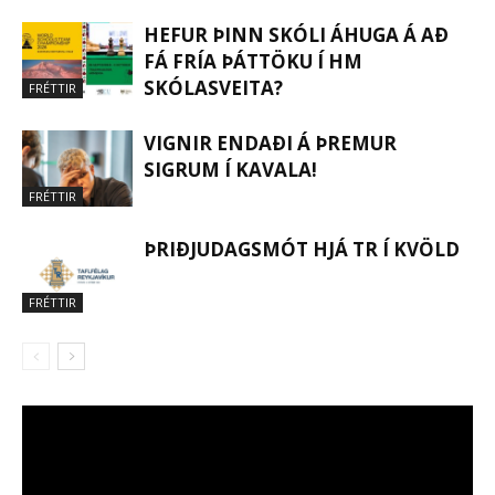
HEFUR ÞINN SKÓLI ÁHUGA Á AÐ
FÁ FRÍA ÞÁTTÖKU Í HM
SKÓLASVEITA?
FRÉTTIR
VIGNIR ENDAÐI Á ÞREMUR
SIGRUM Í KAVALA!
FRÉTTIR
ÞRIÐJUDAGSMÓT HJÁ TR Í KVÖLD
FRÉTTIR