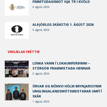
FIMMTUDAGSMÓT HJÁ TR Í KVÖLD
6. ágúst, 2026
ALÞJÓÐLEG SKÁKSTIG 1. ÁGÚST 2026
6. ágúst, 2026
VINSÆLAR FRÉTTIR
LENKA VANN Í LOKAUMFERÐINNI –
STÓRGÓÐ FRAMMISTAÐA HENNAR
2. ágúst, 2026
ÖRVAR OG NÖKKVI HÓLM BRYNJARSSYNIR
UNGLINGALANDSMÓTSMEISTARAR UMFÍ Í
SKÁK
1. ágúst, 2026