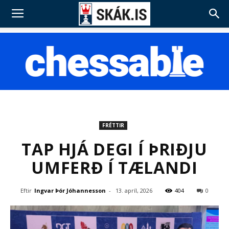
FRÉTTIR
TAP HJÁ DEGI Í ÞRIÐJU
UMFERÐ Í TÆLANDI
Eftir
Ingvar Þór Jóhannesson
-
13. apríl, 2026
404
0