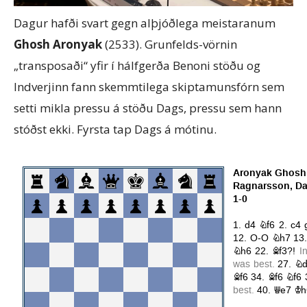
Dagur hafði svart gegn alþjóðlega meistaranum
Ghosh Aronyak
(2533). Grunfelds-vörnin
„transposaði“ yfir í hálfgerða Benoni stöðu og
Indverjinn fann skemmtilega skiptamunsfórn sem
setti mikla pressu á stöðu Dags, pressu sem hann
stóðst ekki. Fyrsta tap Dags á mótinu.