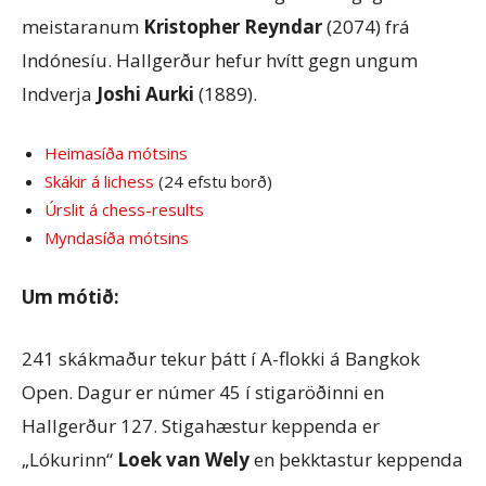
meistaranum
Kristopher Reyndar
(2074) frá
Indónesíu. Hallgerður hefur hvítt gegn ungum
Indverja
Joshi Aurki
(1889).
Heimasíða mótsins
Skákir á lichess
(24 efstu borð)
Úrslit á chess-results
Myndasíða mótsins
Um mótið:
241 skákmaður tekur þátt í A-flokki á Bangkok
Open. Dagur er númer 45 í stigaröðinni en
Hallgerður 127. Stigahæstur keppenda er
„Lókurinn“
Loek van Wely
en þekktastur keppenda