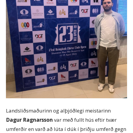
Landsliðsmaðurinn og alþjóðlegi meistarinn
Dagur Ragnarsson
var með fullt hús eftir tvær
umferðir en varð að lúta í dúk í þriðju umferð gegn