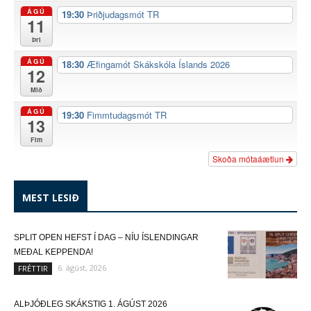
ÁGÚ
19:30
Þriðjudagsmót TR
11
Þri
ÁGÚ
18:30
Æfingamót Skákskóla Íslands 2026
12
Mið
ÁGÚ
19:30
Fimmtudagsmót TR
13
Fim
Skoða mótaáætlun
MEST LESIÐ
SPLIT OPEN HEFST Í DAG – NÍU ÍSLENDINGAR
MEÐAL KEPPENDA!
6. ágúst, 2026
FRÉTTIR
ALÞJÓÐLEG SKÁKSTIG 1. ÁGÚST 2026