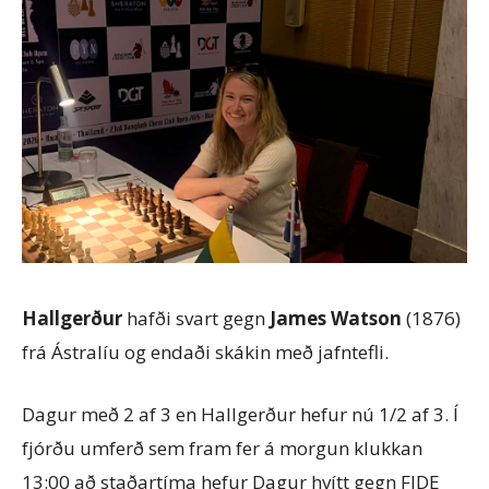
Hallgerður
hafði svart gegn
James Watson
(1876)
frá Ástralíu og endaði skákin með jafntefli.
Dagur með 2 af 3 en Hallgerður hefur nú 1/2 af 3. Í
fjórðu umferð sem fram fer á morgun klukkan
13:00 að staðartíma hefur Dagur hvítt gegn FIDE