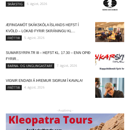
6. ágúst, 2026
SKÁKSTIG
ÆFINGAMÓT SKÁKSKÓLA ÍSLANDS HEFST Í
KVÖLD – LOKAÐ FYRIR SKRÁNINGU KL....
5. ágúst, 2026
FRÉTTIR
SUMARSYRPA TR III – HEFST KL. 17.30 – ENN OPIÐ
FYRIR...
7. ágúst, 2026
BARNA- OG UNGLINGASTARF
VIGNIR ENDAÐI Á ÞREMUR SIGRUM Í KAVALA!
4. ágúst, 2026
FRÉTTIR
- Auglýsing -