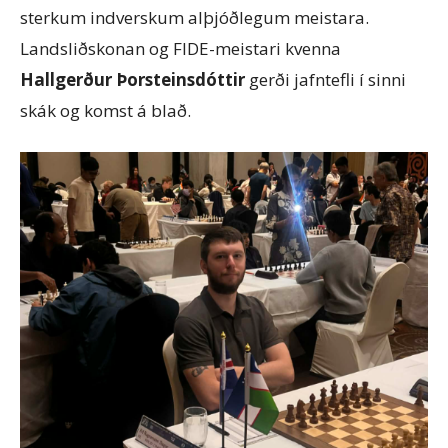
sterkum indverskum alþjóðlegum meistara.
Landsliðskonan og FIDE-meistari kvenna
Hallgerður Þorsteinsdóttir
gerði jafntefli í sinni
skák og komst á blað.