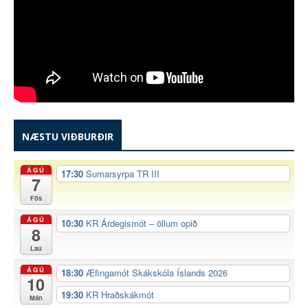
NÆSTU VIÐBURÐIR
ÁGÚ
17:30
Sumarsyrpa TR III
7
Fös
ÁGÚ
10:30
KR Árdegismót – öllum opið
8
Lau
ÁGÚ
18:30
Æfingamót Skákskóla Íslands 2026
10
19:30
KR Hraðskákmót
Mán