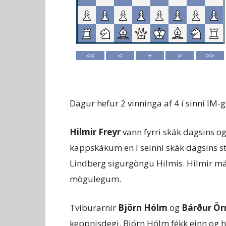
Dagur hefur 2 vinninga af 4 í sinni IM-
Hilmir Freyr
vann fyrri skák dagsins og
kappskákum en í seinni skák dagsins s
Lindberg sigurgöngu Hilmis. Hilmir má
mögulegum.
Tvíburarnir
Björn Hólm
og
Bárður Örn
keppnisdegi. Björn Hólm fékk einn og