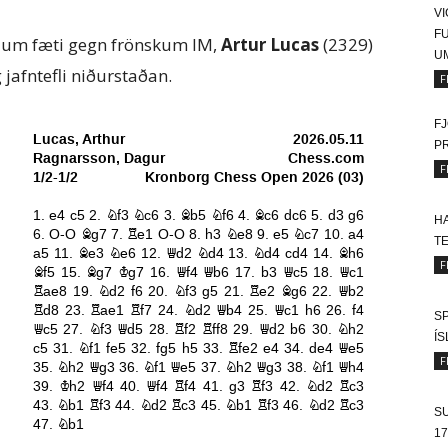
VI
FU
öllum fæti gegn frönskum IM,
Artur Lucas
(2329)
U
 jafntefli niðurstaðan.
F
FJ
P
F
HA
T
F
SP
Í
F
SU
17