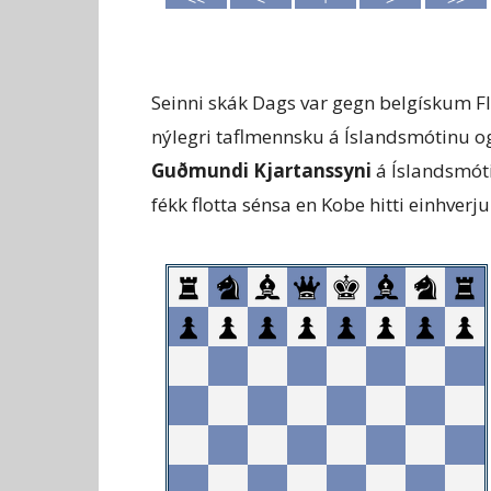
Seinni skák Dags var gegn belgískum F
nýlegri taflmennsku á Íslandsmótinu 
Guðmundi Kjartanssyni
á Íslandsmót
fékk flotta sénsa en Kobe hitti einhverj