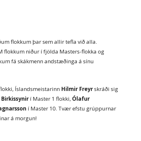
m flokkum þar sem allir tefla við alla.
M flokkum niður í fjölda Masters-flokka og
flokkum fá skákmenn andstæðinga á sínu
flokki, Íslandsmeistarinn
Hilmir Freyr
skráði sig
,
Birkissynir
í Master 1 flokki,
Ólafur
agnarsson
í Master 10. Tvær efstu grúppurnar
inar á morgun!