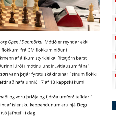
org Open í Danmörku
. Mótið er reyndar ekki
al flokkum, frá GM flokkum niður í
menn af álíkum styrkleika. Ritstjórn barst
urinn lúrði í mótinu undir „vitlausum fána“.
sson
vann þrjár fyrstu skákir sínar í sínum flokki
g eftir að hafa unnið 17 af 18 kappskákum!
fnaði og voru þriðja og fjórða umferð tefldar í
eint af íslensku keppendunum eru hjá
Degi
vö jafntefli í dag.