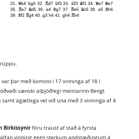
grúppu.
 var þar með kominn í 17 vinninga af 18 í
töðvaði sænski alþjóðlegi meistarinn Bengt
 samt ágætlega vel við una með 3 vinninga af 4
 Birkissynir
fóru traust af stað á fyrsta
 hálfan vinning gegn sterkum andstæðingum á