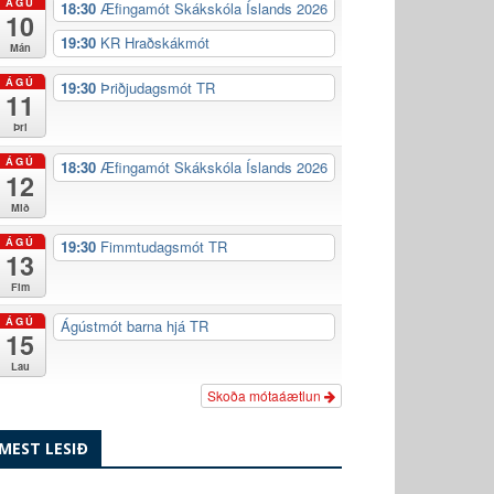
ÁGÚ
18:30
Æfingamót Skákskóla Íslands 2026
10
19:30
KR Hraðskákmót
Mán
ÁGÚ
19:30
Þriðjudagsmót TR
11
Þri
ÁGÚ
18:30
Æfingamót Skákskóla Íslands 2026
12
Mið
ÁGÚ
19:30
Fimmtudagsmót TR
13
Fim
ÁGÚ
Ágústmót barna hjá TR
15
Lau
Skoða mótaáætlun
MEST LESIÐ