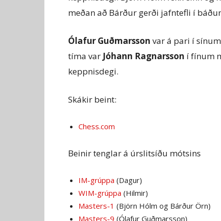
meðan að Bárður gerði jafntefli í bá
Ólafur Guðmarsson
var á pari í sínum
tíma var
Jóhann Ragnarsson
í fínum m
keppnisdegi.
Skákir beint:
Chess.com
Beinir tenglar á úrslitsíðu mótsins
IM-grúppa
(Dagur)
WIM-grúppa
(Hilmir)
Masters-1
(Björn Hólm og Bárður Örn)
Masters-9
(Ólafur Guðmarsson)