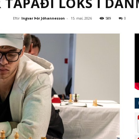
R TAPAÐI LOKS Í DA
Eftir
Ingvar Þór Jóhannesson
-
15. maí, 2026
589
0