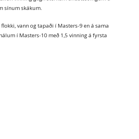
ðum sínum skákum.
 flokki, vann og tapaði í Masters-9 en á sama
álum í Masters-10 með 1,5 vinning á fyrsta