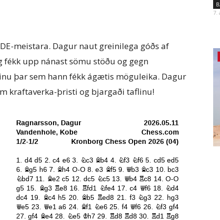
B
7.
IDE-meistara. Dagur naut greinilega góðs af
og fékk upp nánast sömu stöðu og gegn
inu þar sem hann fékk ágætis möguleika. Dagur
um kraftaverka-þristi og bjargaði taflinu!