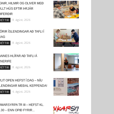
GNIR, HILMIR OG OLIVER MEÐ
LLT HÚS EFTIR ÞRJÁR
MFERÐIR
8. ágúst, 2026
RÉTTIR
ÓRIR ÍSLENDINGAR AÐ TAFLI Í
RAG
8. ágúst, 2026
RÉTTIR
NNES HLÍFAR AÐ TAFLI Á
ENERIFE
8. ágúst, 2026
RÉTTIR
LIT OPEN HEFST Í DAG – NÍU
SLENDINGAR MEÐAL KEPPENDA!
6. ágúst, 2026
RÉTTIR
MARSYRPA TR III – HEFST KL.
.30 – ENN OPIÐ FYRIR...