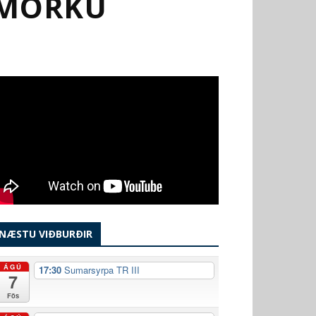
NMÖRKU
NÆSTU VIÐBURÐIR
ÁGÚ
17:30
Sumarsyrpa TR III
7
Fös