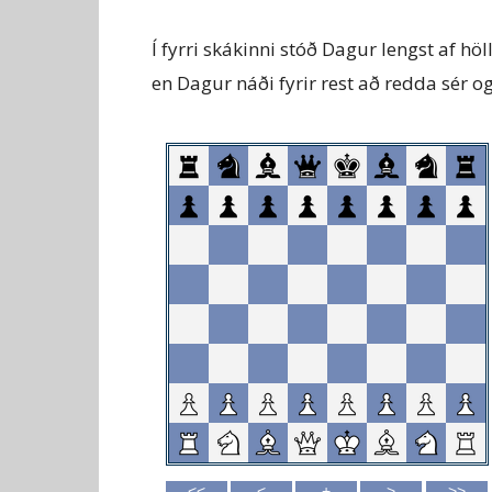
Í fyrri skákinni stóð Dagur lengst af h
en Dagur náði fyrir rest að redda sér og