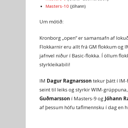
Masters-10
(Jóhann)
Um mótið:
Kronborg „open“ er samansafn af lokuðu
Flokkarnir eru allt frá GM flokkum og I
jafnvel niður í Basic-flokka. Í öllum 
styrkleikabili!
IM
Dagur Ragnarsson
tekur þátt í IM-
seint til leiks og styrkir WIM-grúppuna
Guðmarsson
í Masters-9 og
Jóhann R
af þessum hófu taflmennsku í dag en h