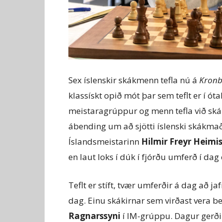
Sex íslenskir skákmenn tefla nú á
Kronb
klassískt opið mót þar sem teflt er í ót
meistaragrúppur og menn tefla við skák
ábending um að sjötti íslenski skákmað
Íslandsmeistarinn
Hilmir Freyr Heimi
en laut loks í dúk í fjórðu umferð í da
Teflt er stíft, tvær umferðir á dag að ja
dag. Einu skákirnar sem virðast vera b
Ragnarssyni
í IM-grúppu. Dagur gerði t