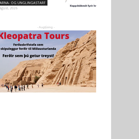
ARNA- OG UNGLINGASTARF
 ágúst, 2026
- Auglýsing -