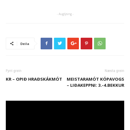
- Auglýsing -
Deila
Fyrri grein
Næsta grein
KR – OPIÐ HRAÐSKÁKMÓT
MEISTARAMÓT KÓPAVOGS
– LIÐAKEPPNI: 3.-4.BEKKUR