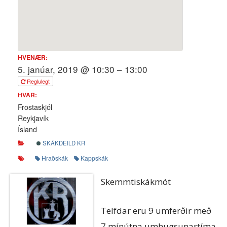
HVENÆR:
5. janúar, 2019 @ 10:30 – 13:00
Reglulegt
HVAR:
Frostaskjól
Reykjavík
Ísland
SKÁKDEILD KR
Hraðskák
Kappskák
Skemmtiskákmót
Telfdar eru 9 umferðir með
7 mínútna umhugsunartíma