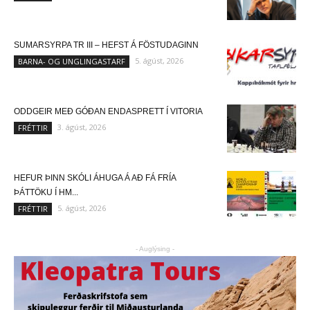
SUMARSYRPA TR III – HEFST Á FÖSTUDAGINN
5. ágúst, 2026
BARNA- OG UNGLINGASTARF
ODDGEIR MEÐ GÓÐAN ENDASPRETT Í VITORIA
3. ágúst, 2026
FRÉTTIR
HEFUR ÞINN SKÓLI ÁHUGA Á AÐ FÁ FRÍA
ÞÁTTÖKU Í HM...
5. ágúst, 2026
FRÉTTIR
- Auglýsing -