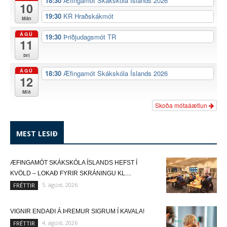
18:30
Æfingamót Skákskóla Íslands 2026
10
19:30
KR Hraðskákmót
Mán
ÁGÚ
19:30
Þriðjudagsmót TR
11
Þri
ÁGÚ
18:30
Æfingamót Skákskóla Íslands 2026
12
Mið
Skoða mótaáætlun
MEST LESIÐ
ÆFINGAMÓT SKÁKSKÓLA ÍSLANDS HEFST Í
KVÖLD – LOKAÐ FYRIR SKRÁNINGU KL....
5. ágúst, 2026
FRÉTTIR
VIGNIR ENDAÐI Á ÞREMUR SIGRUM Í KAVALA!
4. ágúst, 2026
FRÉTTIR