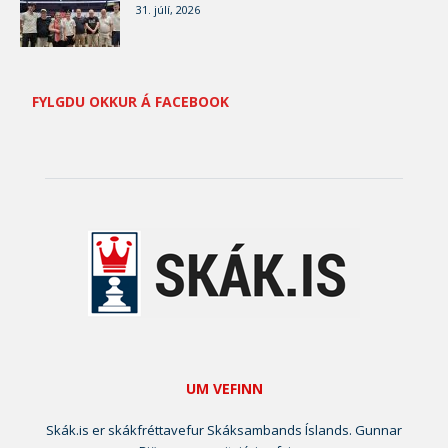
31. júlí, 2026
FYLGDU OKKUR Á FACEBOOK
UM VEFINN
Skák.is er skákfréttavefur Skáksambands Íslands. Gunnar