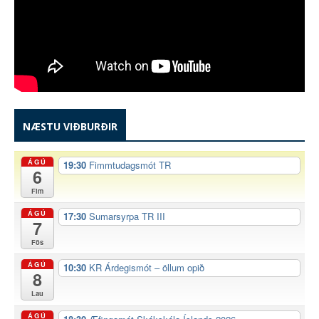
NÆSTU VIÐBURÐIR
ÁGÚ
19:30
Fimmtudagsmót TR
6
Fim
ÁGÚ
17:30
Sumarsyrpa TR III
7
Fös
ÁGÚ
10:30
KR Árdegismót – öllum opið
8
Lau
ÁGÚ