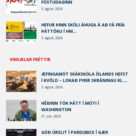
FÖSTUDAGINN
5. ágúst, 2026
HEFUR ÞINN SKÓLI ÁHUGA Á AÐ FÁ FRÍA
ÞÁTTÖKU Í HM...
5. ágúst, 2026
VINSÆLAR FRÉTTIR
ÆFINGAMÓT SKÁKSKÓLA ÍSLANDS HEFST
Í KVÖLD – LOKAÐ FYRIR SKRÁNINGU KL....
5. ágúst, 2026
HÉÐINN TÓK ÞÁTT Í MÓTI Í
WASHINGTON
31. júlí, 2026
GÓÐ ÚRSLIT Í PARDUBICE Í GÆR