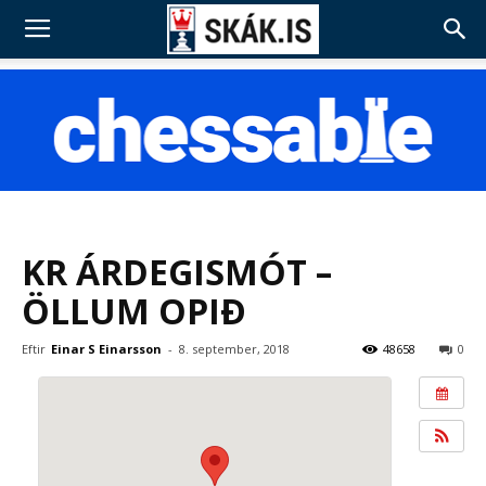
KR ÁRDEGISMÓT –
ÖLLUM OPIÐ
Eftir
Einar S Einarsson
-
8. september, 2018
48658
0