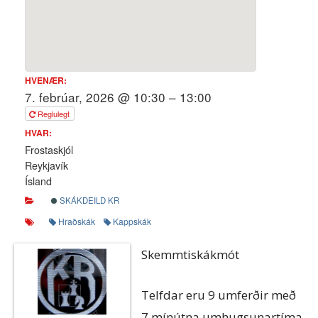
HVENÆR:
7. febrúar, 2026 @ 10:30 – 13:00
Reglulegt
HVAR:
Frostaskjól
Reykjavík
Ísland
SKÁKDEILD KR
Hraðskák
Kappskák
Skemmtiskákmót
Telfdar eru 9 umferðir með
7 mínútna umhugsunartíma