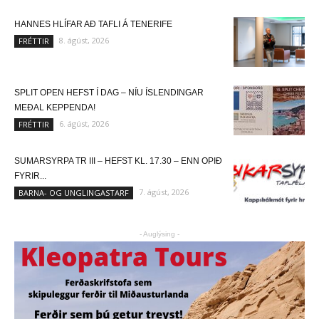
HANNES HLÍFAR AÐ TAFLI Á TENERIFE
8. ágúst, 2026
FRÉTTIR
SPLIT OPEN HEFST Í DAG – NÍU ÍSLENDINGAR
MEÐAL KEPPENDA!
6. ágúst, 2026
FRÉTTIR
SUMARSYRPA TR III – HEFST KL. 17.30 – ENN OPIÐ
FYRIR...
7. ágúst, 2026
BARNA- OG UNGLINGASTARF
- Auglýsing -