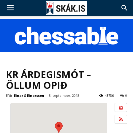
KR ÁRDEGISMÓT –
ÖLLUM OPIÐ
Eftir
Einar S Einarsson
-
8. september, 2018
48736
0