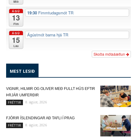
Mið
ÁGÚ
19:30
Fimmtudagsmót TR
13
Fim
ÁGÚ
Ágústmót barna hjá TR
15
Lau
Skoða mótaáætlun
MEST LESIÐ
VIGNIR, HILMIR OG OLIVER MEÐ FULLT HÚS EFTIR
ÞRJÁR UMFERÐIR
8. ágúst, 2026
FRÉTTIR
FJÓRIR ÍSLENDINGAR AÐ TAFLI Í PRAG
8. ágúst, 2026
FRÉTTIR