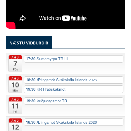
NÆSTU VIÐBURÐIR
ÁGÚ
17:30
Sumarsyrpa TR III
7
Fös
ÁGÚ
18:30
Æfingamót Skákskóla Íslands 2026
10
19:30
KR Hraðskákmót
Mán
ÁGÚ
19:30
Þriðjudagsmót TR
11
Þri
ÁGÚ
18:30
Æfingamót Skákskóla Íslands 2026
12