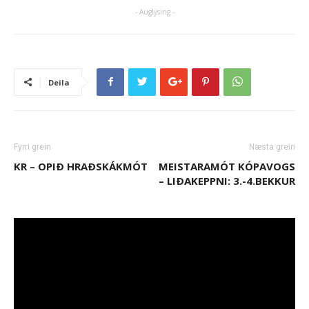
- Auglýsing -
Deila
Fyrri grein
Næsta grein
KR – OPIÐ HRAÐSKÁKMÓT
MEISTARAMÓT KÓPAVOGS
– LIÐAKEPPNI: 3.-4.BEKKUR