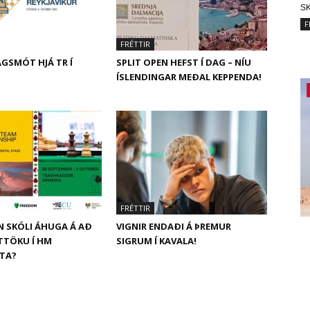
SK
F
FRÉTTIR
GSMÓT HJÁ TR Í
SPLIT OPEN HEFST Í DAG – NÍU
ÍSLENDINGAR MEÐAL KEPPENDA!
FRÉTTIR
N SKÓLI ÁHUGA Á AÐ
VIGNIR ENDAÐI Á ÞREMUR
ÁTTÖKU Í HM
SIGRUM Í KAVALA!
ITA?