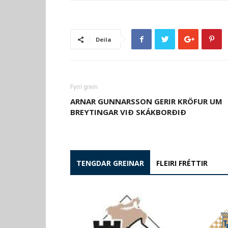
Deila
Fyrri grein
ARNAR GUNNARSSON GERIR KRÖFUR UM
BREYTINGAR VIÐ SKÁKBORÐIÐ
TENGDAR GREINAR
FLEIRI FRÉTTIR