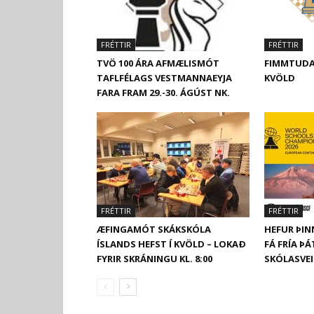
FRÉTTIR
FRÉTTIR
TVÖ 100 ÁRA AFMÆLISMÓT
FIMMTUDA
TAFLFÉLAGS VESTMANNAEYJA
KVÖLD
FARA FRAM 29.-30. ÁGÚST NK.
FRÉTTIR
FRÉTTIR
ÆFINGAMÓT SKÁKSKÓLA
HEFUR ÞIN
ÍSLANDS HEFST Í KVÖLD – LOKAÐ
FÁ FRÍA Þ
FYRIR SKRÁNINGU KL. 8:00
SKÓLASVE