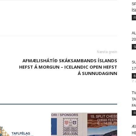
SP
Í
F
A
20
S
Næsta grein
AFMÆLISHÁTÍÐ SKÁKSAMBANDS ÍSLANDS
SU
HEFST Á MORGUN – ICELANDIC OPEN HEFST
17
Á SUNNUDAGINN
B
7.
T
T
FA
F
Æ
HE