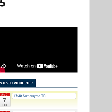
5
NÆSTU VIÐBURÐIR
ÁGÚ
17:30
Sumarsyrpa TR III
7
Fös