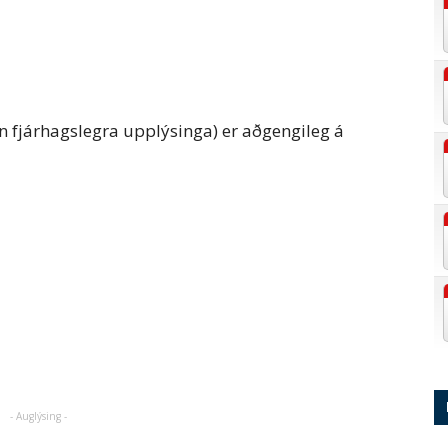
(án fjárhagslegra upplýsinga) er aðgengileg á
- Auglýsing -