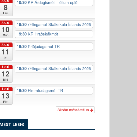
ÁGÚ
10:30
KR Árdegismót – öllum opið
8
Lau
ÁGÚ
18:30
Æfingamót Skákskóla Íslands 2026
10
19:30
KR Hraðskákmót
Mán
ÁGÚ
19:30
Þriðjudagsmót TR
11
Þri
ÁGÚ
18:30
Æfingamót Skákskóla Íslands 2026
12
Mið
ÁGÚ
19:30
Fimmtudagsmót TR
13
Fim
Skoða mótaáætlun
MEST LESIÐ