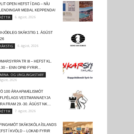
LIT OPEN HEFST Í DAG – NÍU
SLENDINGAR MEÐAL KEPPENDA!
6. ágúst, 2026
RÉTTIR
LÞJÓÐLEG SKÁKSTIG 1. ÁGÚST
26
6. ágúst, 2026
KÁKSTIG
MARSYRPA TR III – HEFST KL.
.30 – ENN OPIÐ FYRIR...
ARNA- OG UNGLINGASTARF
 ágúst, 2026
VÖ 100 ÁRA AFMÆLISMÓT
AFLFÉLAGS VESTMANNAEYJA
RA FRAM 29.-30. ÁGÚST NK....
7. ágúst, 2026
RÉTTIR
FINGAMÓT SKÁKSKÓLA ÍSLANDS
FST Í KVÖLD – LOKAÐ FYRIR