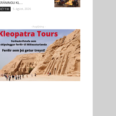
RÁNINGU KL....
5. ágúst, 2026
RÉTTIR
- Auglýsing -