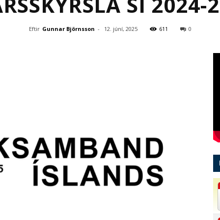
ÁRSSKÝRSLA SÍ 2024-2
Eftir
Gunnar Björnsson
-
12. júní, 2025
611
0