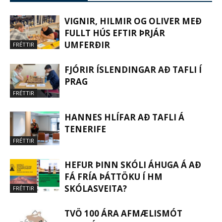
VIGNIR, HILMIR OG OLIVER MEÐ
FULLT HÚS EFTIR ÞRJÁR
UMFERÐIR
FRÉTTIR
FJÓRIR ÍSLENDINGAR AÐ TAFLI Í
PRAG
FRÉTTIR
HANNES HLÍFAR AÐ TAFLI Á
TENERIFE
FRÉTTIR
HEFUR ÞINN SKÓLI ÁHUGA Á AÐ
FÁ FRÍA ÞÁTTÖKU Í HM
SKÓLASVEITA?
FRÉTTIR
TVÖ 100 ÁRA AFMÆLISMÓT