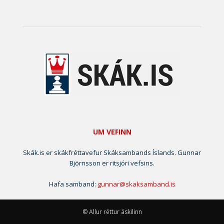
UM VEFINN
Skák.is er skákfréttavefur Skáksambands Íslands. Gunnar
Björnsson er ritsjóri vefsins.
Hafa samband:
gunnar@skaksamband.is
© Allur réttur áskilinn