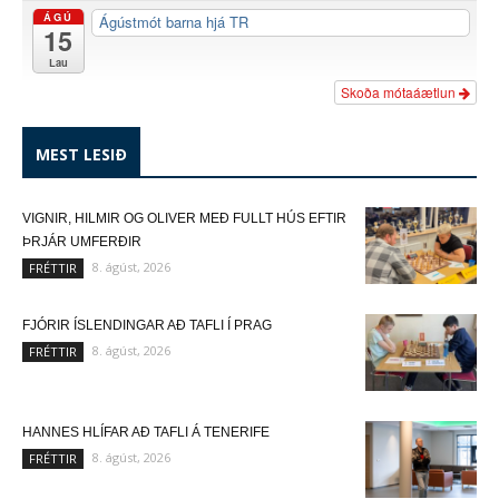
ÁGÚ
Ágústmót barna hjá TR
15
Lau
Skoða mótaáætlun
MEST LESIÐ
VIGNIR, HILMIR OG OLIVER MEÐ FULLT HÚS EFTIR
ÞRJÁR UMFERÐIR
8. ágúst, 2026
FRÉTTIR
FJÓRIR ÍSLENDINGAR AÐ TAFLI Í PRAG
8. ágúst, 2026
FRÉTTIR
HANNES HLÍFAR AÐ TAFLI Á TENERIFE
8. ágúst, 2026
FRÉTTIR