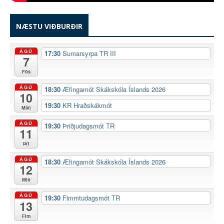
NÆSTU VIÐBURÐIR
ÁGÚ
17:30
Sumarsyrpa TR III
7
Fös
ÁGÚ
18:30
Æfingamót Skákskóla Íslands 2026
10
19:30
KR Hraðskákmót
Mán
ÁGÚ
19:30
Þriðjudagsmót TR
11
Þri
ÁGÚ
18:30
Æfingamót Skákskóla Íslands 2026
12
Mið
ÁGÚ
19:30
Fimmtudagsmót TR
13
Fim