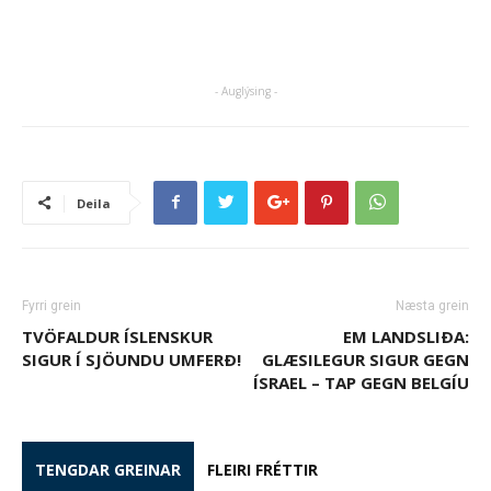
- Auglýsing -
Deila
Fyrri grein
Næsta grein
TVÖFALDUR ÍSLENSKUR
EM LANDSLIÐA:
SIGUR Í SJÖUNDU UMFERÐ!
GLÆSILEGUR SIGUR GEGN
ÍSRAEL – TAP GEGN BELGÍU
TENGDAR GREINAR
FLEIRI FRÉTTIR