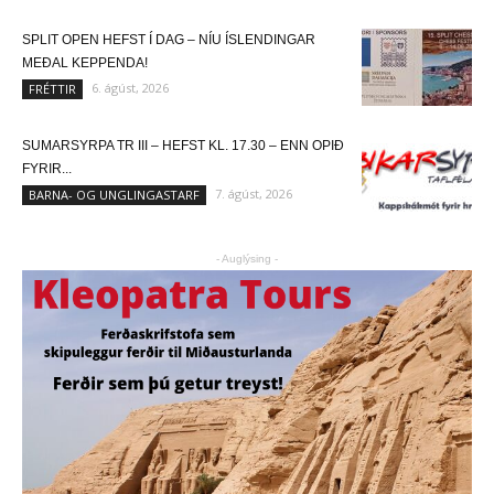
SPLIT OPEN HEFST Í DAG – NÍU ÍSLENDINGAR
MEÐAL KEPPENDA!
6. ágúst, 2026
FRÉTTIR
SUMARSYRPA TR III – HEFST KL. 17.30 – ENN OPIÐ
FYRIR...
7. ágúst, 2026
BARNA- OG UNGLINGASTARF
- Auglýsing -