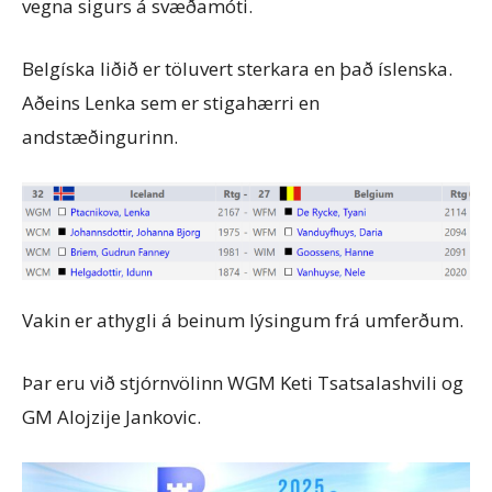
vegna sigurs á svæðamóti.
Belgíska liðið er töluvert sterkara en það íslenska.
Aðeins Lenka sem er stigahærri en
andstæðingurinn.
Vakin er athygli á beinum lýsingum frá umferðum.
Þar eru við stjórnvölinn WGM Keti Tsatsalashvili og
GM Alojzije Jankovic.