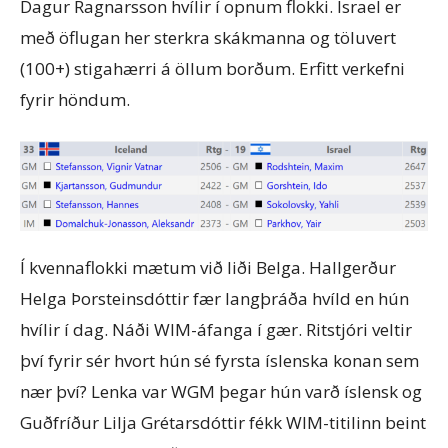
Dagur Ragnarsson hvílir í opnum flokki. Ísrael er
með öflugan her sterkra skákmanna og töluvert
(100+) stigahærri á öllum borðum. Erfitt verkefni
fyrir höndum.
Í kvennaflokki mætum við liði Belga. Hallgerður
Helga Þorsteinsdóttir fær langþráða hvíld en hún
hvílir í dag. Náði WIM-áfanga í gær. Ritstjóri veltir
því fyrir sér hvort hún sé fyrsta íslenska konan sem
nær því? Lenka var WGM þegar hún varð íslensk og
Guðfríður Lilja Grétarsdóttir fékk WIM-titilinn beint