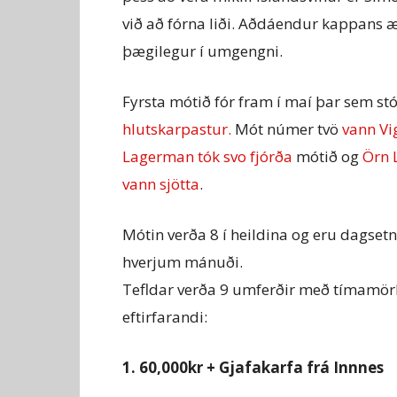
við að fórna liði. Aðdáendur kappans æ
þægilegur í umgengni.
Fyrsta mótið fór fram í maí þar sem s
hlutskarpastur.
Mót númer tvö
vann Vi
Lagerman tók svo fjórða
mótið og
Örn 
vann sjötta
.
Mótin verða 8 í heildina og eru dagsetn
hverjum mánuði.
Tefldar verða 9 umferðir með tímamö
eftirfarandi:
1. 60,000kr + Gjafakarfa frá Innnes