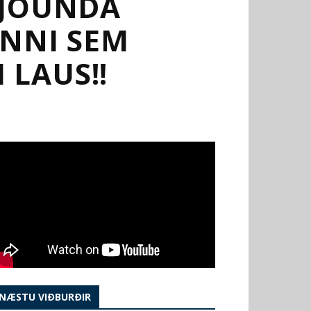
SJÖUNDA
INNI SEM
 LAUS!!
NÆSTU VIÐBURÐIR