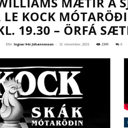
WILLIAMS MÆTIR Á 
 LE KOCK MÓTARÖÐ
KL. 19.30 – ÖRFÁ SÆTI
Eftir
Ingvar Þór Jóhannesson
-
12. nóvember, 2025
2399
0