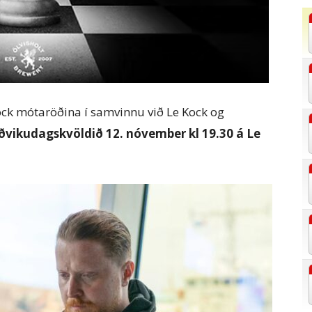
ck mótaröðina í samvinnu við Le Kock og
vikudagskvöldið 12. nóvember kl 19.30 á Le