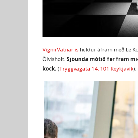
VignirVatnar.is
heldur áfram með Le Ko
Ölvisholt.
Sjöunda mótið fer fram mið
kock.
(
Tryggvagata 14, 101 Reykjavík
).