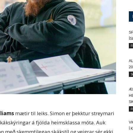
SP
Í
F
A
20
S
Æ
HE
SK
F
lliams
mætir til leiks. Simon er þekktur streymari
skákskýringar á fjölda heimsklassa móta. Auk
V
Í 
on með skemmtilegan skákstíl og veigrar sér ekki