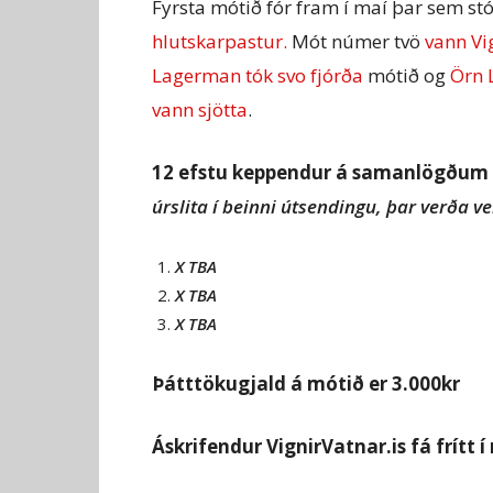
Fyrsta mótið fór fram í maí þar sem s
hlutskarpastur.
Mót númer tvö
vann Vi
Lagerman tók svo fjórða
mótið og
Örn 
vann sjötta
.
12 efstu keppendur á samanlögðum 
úrslita í beinni útsendingu, þar verða ve
X TBA
X TBA
X TBA
Þátttökugjald á mótið er 3.000kr
Áskrifendur VignirVatnar.is fá frítt í