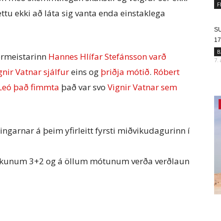
F
ttu ekki að láta sig vanta enda einstaklega
SU
17
B
tórmeistarinn
Hannes Hlífar Stefánsson varð
7.
gnir Vatnar sjálfur
eins og
þriðja mótið
.
Róbert
Leó það fimmta
það var svo
Vignir Vatnar sem
ingarnar á þeim yfirleitt fyrsti miðvikudagurinn í
rkunum 3+2 og á
öllum mótunum verða verðlaun