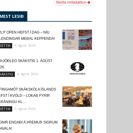
Skoða mótaáætlun
MEST LESIÐ
LIT OPEN HEFST Í DAG – NÍU
SLENDINGAR MEÐAL KEPPENDA!
6. ágúst, 2026
RÉTTIR
LÞJÓÐLEG SKÁKSTIG 1. ÁGÚST
26
6. ágúst, 2026
KÁKSTIG
FINGAMÓT SKÁKSKÓLA ÍSLANDS
FST Í KVÖLD – LOKAÐ FYRIR
RÁNINGU KL....
5. ágúst, 2026
RÉTTIR
IGNIR ENDAÐI Á ÞREMUR SIGRUM
KAVALA!