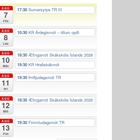
ÁGÚ
17:30
Sumarsyrpa TR III
7
Fös
ÁGÚ
10:30
KR Árdegismót – öllum opið
8
Lau
ÁGÚ
18:30
Æfingamót Skákskóla Íslands 2026
10
19:30
KR Hraðskákmót
Mán
ÁGÚ
19:30
Þriðjudagsmót TR
11
Þri
ÁGÚ
18:30
Æfingamót Skákskóla Íslands 2026
12
Mið
ÁGÚ
19:30
Fimmtudagsmót TR
13
Fim