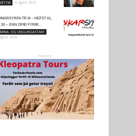
4. ágúst, 2026
RÉTTIR
MARSYRPA TR III – HEFST KL.
.30 – ENN OPIÐ FYRIR...
ARNA- OG UNGLINGASTARF
 ágúst, 2026
- Auglýsing -