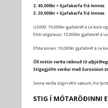
2. 40,000kr + Gjafakarfa frá Innnes
3. 20,000kr + Gjafakarfa frá Innnes
U2000: 10,000kr gjafabréf á Le kock og
Efsti stigalausi: 10,000kr gjafabréf á L
Efsta konan: 10,000kr gjafabréf á Le ko
Öll mótin verða reiknuð til alþjóðleg
Stigagjöfin verður með Eurovision st
Svona verða stigin eftir sætum, frá fyrsta 
STIG Í MÓTARÖÐINNI E