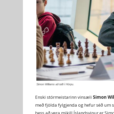
Simon Williams að tafli í Hörpu.
Enski stórmeistarinn vinsæli
Simon Wi
með fjölda fylgjenda og hefur séð um 
þess að vera mikill Íslandsvinur er Sim