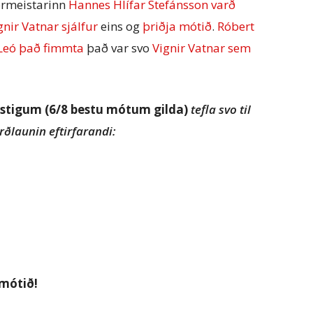
tórmeistarinn
Hannes Hlífar Stefánsson varð
gnir Vatnar sjálfur
eins og
þriðja mótið
.
Róbert
Leó það fimmta
það var svo
Vignir Vatnar sem
stigum (6/8 bestu mótum gilda)
t
efla svo til
rðlaunin eftirfarandi:
 mótið!