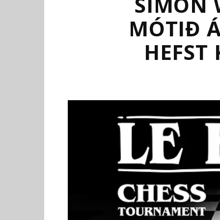
SIMON 
MÓTIÐ Á
HEFST 