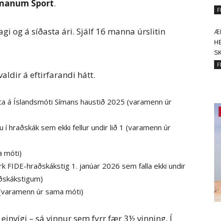
manum Sport
.
F
i og á síðasta ári. Sjálf 16 manna úrslitin
Æ
HE
SK
F
ldir á eftirfarandi hátt.
ta á Íslandsmóti Símans haustið 2025 (varamenn úr
 í hraðskák sem ekki fellur undir lið 1 (varamenn úr
a móti)
k FIDE-hraðskákstig 1. janúar 2026 sem falla ekki undir
aðskákstigum)
 (varamenn úr sama móti)
 einvígi – sá vinnur sem fyrr fær 3½ vinning. Í