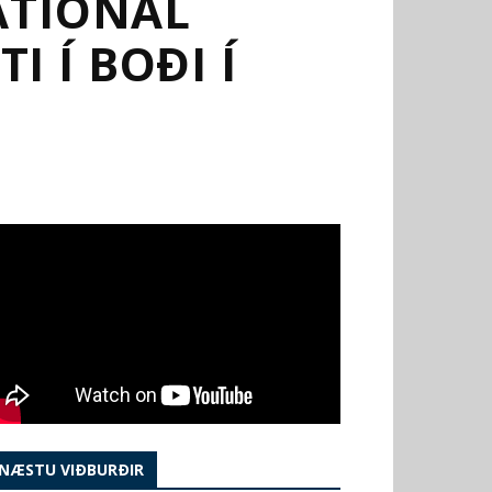
ATIONAL
I Í BOÐI Í
NÆSTU VIÐBURÐIR