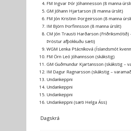
FM Ingvar Þór Jóhannesson (8 manna úrsli
GM Jóhann Hjartarson (8 manna úrslit)
FM Jón Kristinn Þorgeirsson (8 manna úrsli
IM Björn Þorfinnsson (8 manna úrslit)
CM Jón Trausti Harðarson (Friðriksmótið
Þröstur afþökkuðu sæti)
WGM Lenka Ptácníková (Íslandsmót kvenn
FM Örn Leó Jóhannsson (skákstig)
GM Guðmundur Kjartansson (skákstig – va
IM Dagur Ragnarsson (skákstig – varamað
Undankeppni
Undankeppni
Undankeppni
Undankeppni (sæti Helga Áss)
Dagskrá