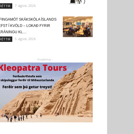
7. ágúst, 2026
RÉTTIR
FINGAMÓT SKÁKSKÓLA ÍSLANDS
FST Í KVÖLD – LOKAÐ FYRIR
RÁNINGU KL....
5. ágúst, 2026
RÉTTIR
- Auglýsing -