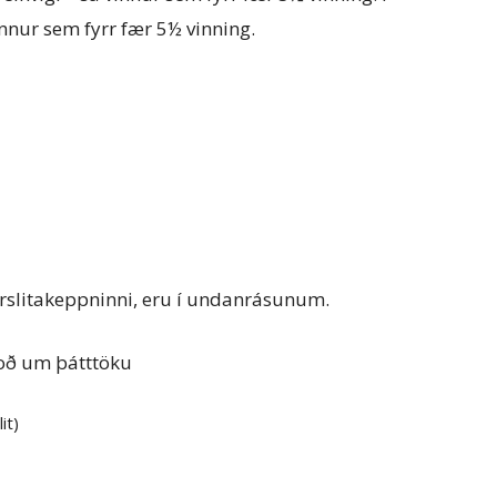
innur sem fyrr fær 5½ vinning.
úrslitakeppninni, eru í undanrásunum.
boð um þátttöku
it)