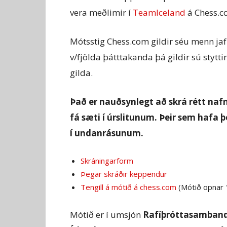
vera meðlimir í
TeamIceland
á Chess.c
Mótsstig Chess.com gildir séu menn jaf
v/fjölda þátttakanda þá gildir sú stytti
gilda.
Það er nauðsynlegt að skrá rétt nafn
fá sæti í úrslitunum. Þeir sem hafa 
í undanrásunum.
Skráningarform
Þegar skráðir keppendur
Tengill á mótið á chess.com
(Mótið opnar 1
Mótið er í umsjón
Rafíþróttasamband