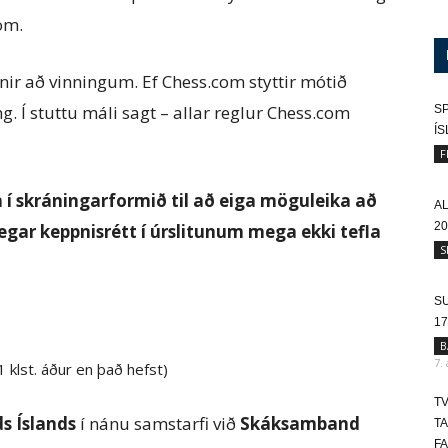
om.
nir að vinningum. Ef Chess.com styttir mótið
ng. Í stuttu máli sagt – allar reglur Chess.com
SP
Í
F
 í skráningarformið til að eiga möguleika að
A
20
þegar keppnisrétt í úrslitunum mega ekki tefla
S
SU
17
B
7.
 klst. áður en það hefst)
T
s Íslands
í nánu samstarfi við
Skáksamband
T
FA