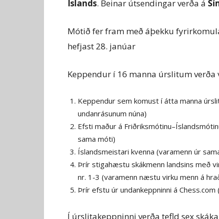
Íslands
. Beinar útsendingar verða á
Sí
Mótið fer fram með áþekku fyrirkomulag
hefjast 28. janúar
Keppendur í 16 manna úrslitum verða va
Keppendur sem komust í átta manna úrsli
undanrásunum núna)
Efsti maður á Friðriksmótinu–Íslandsmótinu
sama móti)
Íslandsmeistari kvenna (varamenn úr sam
Þrír stigahæstu skákmenn landsins með vir
nr. 1-3 (varamenn næstu virku menn á hr
Þrír efstu úr undankeppninni á Chess.com
Í úrslitakeppninni verða tefld sex skáka