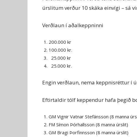
úrslitum verður 10 skáka einvígi – sá v
Verðlaun í aðalkeppninni
200.000 kr
100.000 kr.
25.000 kr
25.000 kr.
Engin verðlaun, nema keppnisréttur í 
Eftirtaldir tólf keppendur hafa þegið 
GM Vignir Vatnar Stefánsson (8 manna úrsl
FM Símon Þórhallsson (8 manna úrslit)
GM Bragi Þorfinnsson (8 manna úrslit)