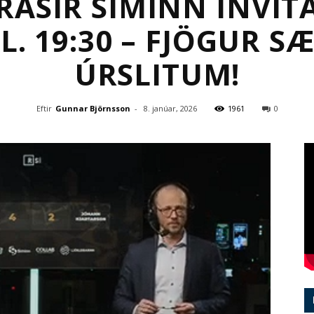
ÁSIR SÍMINN INVIT
L. 19:30 – FJÖGUR SÆT
ÚRSLITUM!
Eftir
Gunnar Björnsson
-
8. janúar, 2026
1961
0