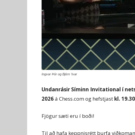
Ingvar Þór og Björn 'Ivar
Undanrásir Síminn Invitational í ne
2026
á Chess.com og hefstjast
kl. 19.30
Fjögur sæti eru í boði!
Til að hafa keppnisrétt þurfa viðkomandi