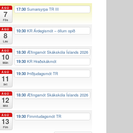
ÁGÚ
17:30
Sumarsyrpa TR III
7
Fös
ÁGÚ
10:30
KR Árdegismót – öllum opið
8
Lau
ÁGÚ
18:30
Æfingamót Skákskóla Íslands 2026
10
19:30
KR Hraðskákmót
Mán
ÁGÚ
19:30
Þriðjudagsmót TR
11
Þri
ÁGÚ
18:30
Æfingamót Skákskóla Íslands 2026
12
Mið
ÁGÚ
19:30
Fimmtudagsmót TR
13
Fim