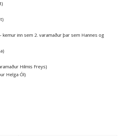
t)
t)
) – kemur inn sem 2. varamaður þar sem Hannes og
a)
ramaður Hilmis Freys)
ur Helga Ól)