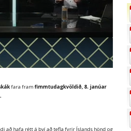
tskák
fara fram
fimmtudagkvöldið, 8. janúar
.
 að hafa rétt á því að tefla fyrir Íslands hönd og