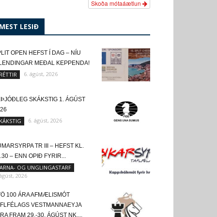
Skoða mótaáætlun
MEST LESIÐ
LIT OPEN HEFST Í DAG – NÍU
SLENDINGAR MEÐAL KEPPENDA!
6. ágúst, 2026
RÉTTIR
LÞJÓÐLEG SKÁKSTIG 1. ÁGÚST
26
6. ágúst, 2026
KÁKSTIG
MARSYRPA TR III – HEFST KL.
.30 – ENN OPIÐ FYRIR...
ARNA- OG UNGLINGASTARF
 ágúst, 2026
VÖ 100 ÁRA AFMÆLISMÓT
AFLFÉLAGS VESTMANNAEYJA
RA FRAM 29.-30. ÁGÚST NK....