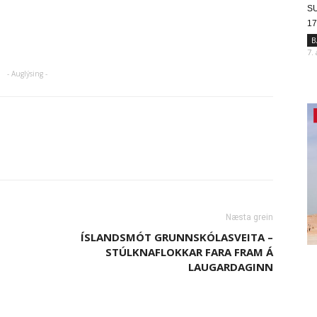
SU
17
B
7.
- Auglýsing -
Næsta grein
ÍSLANDSMÓT GRUNNSKÓLASVEITA –
STÚLKNAFLOKKAR FARA FRAM Á
LAUGARDAGINN