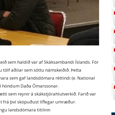
ið sem haldið var af Skáksambandi Íslands. Fór
u tólf aðilar sem sóttu námskeiðið. Þetta
ra sem gaf landsdómara réttindi (e. National
r í höndum Daða Ómarssonar.
ætti sem reynir á skákstjórahlutverkið. Farið var
út frá því sköpuðust líflegar umræður.
engu landsdómara titilinn