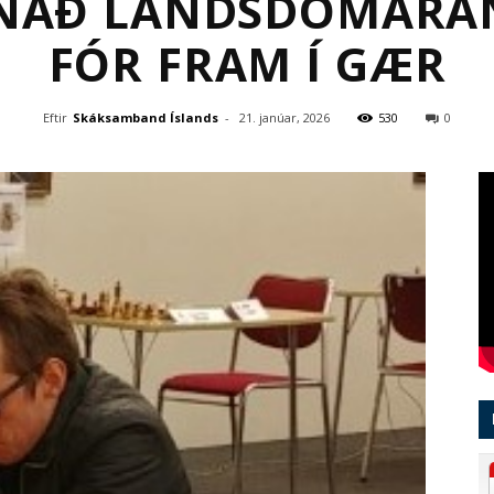
PNAÐ LANDSDÓMARA
FÓR FRAM Í GÆR
Eftir
Skáksamband Íslands
-
21. janúar, 2026
530
0