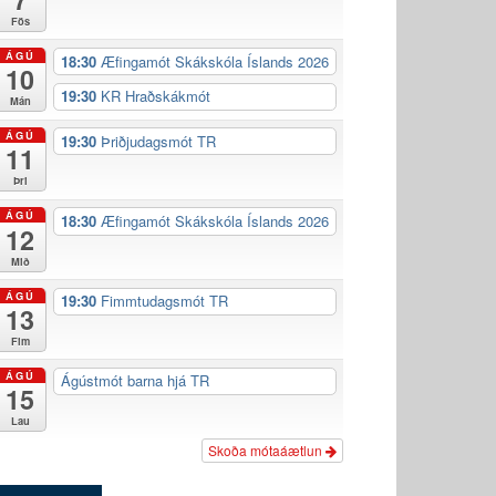
Fös
ÁGÚ
18:30
Æfingamót Skákskóla Íslands 2026
10
19:30
KR Hraðskákmót
Mán
ÁGÚ
19:30
Þriðjudagsmót TR
11
Þri
ÁGÚ
18:30
Æfingamót Skákskóla Íslands 2026
12
Mið
ÁGÚ
19:30
Fimmtudagsmót TR
13
Fim
ÁGÚ
Ágústmót barna hjá TR
15
Lau
Skoða mótaáætlun