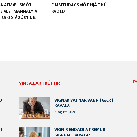
ÁRA AFMÆLISMÓT
FIMMTUDAGSMÓT HJÁ TR Í
GS VESTMANNAEYJA
KVÖLD
 29.-30. ÁGÚST NK.
F
VINSÆLAR FRÉTTIR
Ð
VIGNAR VATNAR VANN Í GÆR Í
KAVALA
3. ágúst, 2026
 Í
VIGNIR ENDAÐI Á ÞREMUR
SIGRUM Í KAVALA!