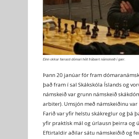
Einn okkar færasti dómari hélt frábært námskeið í gær.
Þann 20 janúar fór fram dómaranámske
það fram í sal Skákskóla Íslands og vor
námskeið var grunn námskeið skákdóma
arbiter). Umsjón með námskeiðinu va
Farið var yfir helstu skákreglur og þá þ
yfir praktísk mál og úrlausn þeirra og 
Eftirtaldir aðilar sátu námskeiðið og f