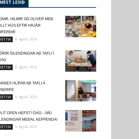
MEST LESIÐ
GNIR, HILMIR OG OLIVER MEÐ
LLT HÚS EFTIR ÞRJÁR
MFERÐIR
8. ágúst, 2026
RÉTTIR
ÓRIR ÍSLENDINGAR AÐ TAFLI Í
RAG
8. ágúst, 2026
RÉTTIR
NNES HLÍFAR AÐ TAFLI Á
ENERIFE
8. ágúst, 2026
RÉTTIR
LIT OPEN HEFST Í DAG – NÍU
SLENDINGAR MEÐAL KEPPENDA!
6. ágúst, 2026
RÉTTIR