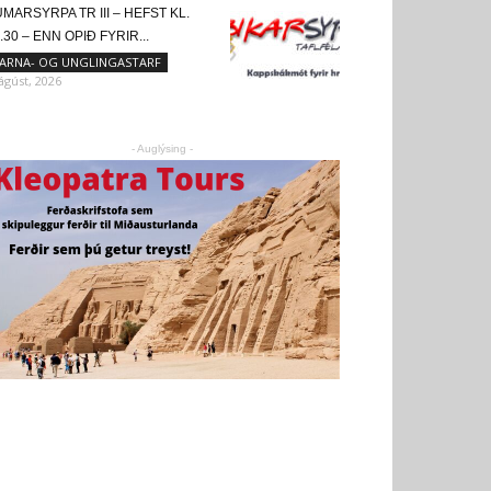
MARSYRPA TR III – HEFST KL.
.30 – ENN OPIÐ FYRIR...
ARNA- OG UNGLINGASTARF
 ágúst, 2026
- Auglýsing -