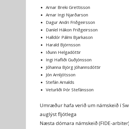
Arnar Breki Grettisson
Arnar Ingi Njarðarson
Dagur Andri Friðgeirsson
Daníel Hákon Friðgeirsson
Halldór Pálmi Bjarkason
Harald Björnsson
Iðunn Helgadóttir
Ingi Hafliði Guðjónsson
Jóhanna Björg Jóhannsdóttir
Jón Arnljótsson
Stefán Arnalds
Veturliði Þór Stefánsson
Umræður hafa verið um námskeið í Swi
auglýst fljótlega
Næsta dómara námskeið (FIDE-arbiter) 