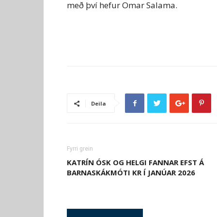
með því hefur Omar Salama.
Deila
Fyrri grein
KATRÍN ÓSK OG HELGI FANNAR EFST Á
BARNASKÁKMÓTI KR Í JANÚAR 2026