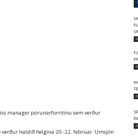
VI
FU
U
F
FJ
P
F
HA
T
F
ss manager pörunarforritinu sem verður
SP
Í
F
verður haldið helgina 20.-22. febrúar. Umsjón