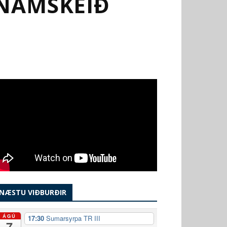
NÁMSKEIÐ
NÆSTU VIÐBURÐIR
ÁGÚ
17:30
Sumarsyrpa TR III
7