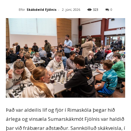
Eftir
Skákdeild Fjölnis
-
2. júní, 2026
323
0
Það var aldeilis líf og fjör í Rimaskóla þegar hið
árlega og vinsæla Sumarskákmót Fjölnis var haldið
þar við frábærar aðstæður. Sannkölluð skákveisla, í