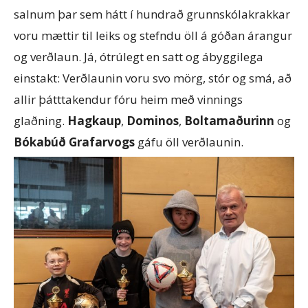
salnum þar sem hátt í hundrað grunnskólakrakkar
voru mættir til leiks og stefndu öll á góðan árangur
og verðlaun. Já, ótrúlegt en satt og ábyggilega
einstakt: Verðlaunin voru svo mörg, stór og smá, að
allir þátttakendur fóru heim með vinnings
glaðning.
Hagkaup
,
Dominos
,
Boltamaðurinn
og
Bókabúð Grafarvogs
gáfu öll verðlaunin.