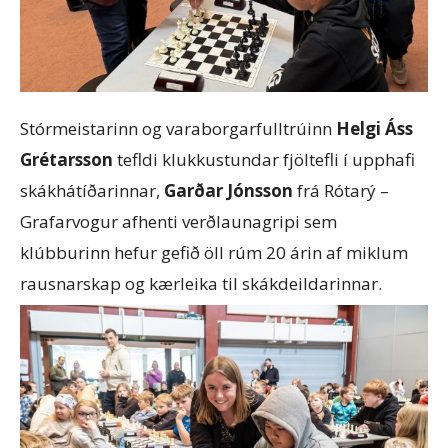
Stórmeistarinn og varaborgarfulltrúinn
Helgi Áss
Grétarsson
tefldi klukkustundar fjöltefli í upphafi
skákhátíðarinnar,
Garðar Jónsson
frá Rótarý –
Grafarvogur afhenti verðlaunagripi sem
klúbburinn hefur gefið öll rúm 20 árin af miklum
rausnarskap og kærleika til skákdeildarinnar.