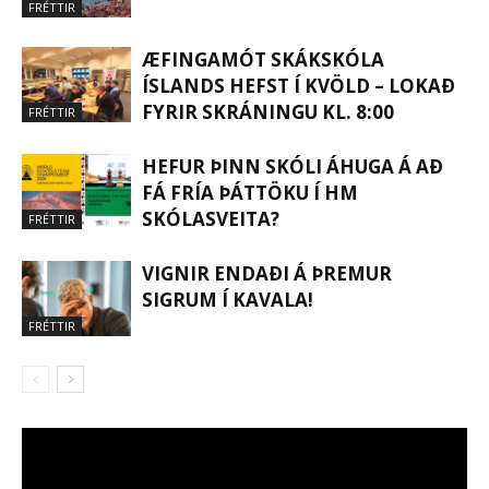
FRÉTTIR
ÆFINGAMÓT SKÁKSKÓLA
ÍSLANDS HEFST Í KVÖLD – LOKAÐ
FYRIR SKRÁNINGU KL. 8:00
FRÉTTIR
HEFUR ÞINN SKÓLI ÁHUGA Á AÐ
FÁ FRÍA ÞÁTTÖKU Í HM
SKÓLASVEITA?
FRÉTTIR
VIGNIR ENDAÐI Á ÞREMUR
SIGRUM Í KAVALA!
FRÉTTIR