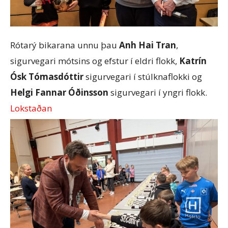
Rótarý bikarana unnu þau
Anh Hai Tran
,
sigurvegari mótsins og efstur í eldri flokk,
Katrín
Ósk Tómasdóttir
sigurvegari í stúlknaflokki og
Helgi Fannar Óðinsson
sigurvegari í yngri flokk.
Lokstaðan