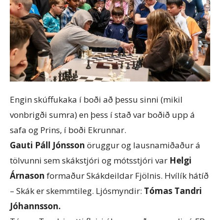
Engin skúffukaka í boði að þessu sinni (mikil
vonbrigði sumra) en þess í stað var boðið upp á
safa og Prins, í boði Ekrunnar.
Gauti Páll Jónsson
öruggur og lausnamiðaður á
tölvunni sem skákstjóri og mótsstjóri var
Helgi
Árnason
formaður Skákdeildar Fjölnis. Hvílík hátíð
– Skák er skemmtileg. Ljósmyndir:
Tómas Tandri
Jóhannsson.