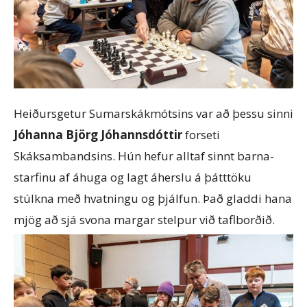
Heiðursgetur Sumarskákmótsins var að þessu sinni
Jóhanna Björg Jóhannsdóttir
forseti
Skáksambandsins. Hún hefur alltaf sinnt barna-
starfinu af áhuga og lagt áherslu á þátttöku
stúlkna með hvatningu og þjálfun. Það gladdi hana
mjög að sjá svona margar stelpur við taflborðið.