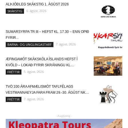
ALÞJÓÐLEG SKÁKSTIG 1. ÁGÚST 2026
6. ágúst, 2026
SKÁKSTIG
SUMARSYRPA TR III – HEFST KL. 17.30 – ENN OPIÐ
FYRIR...
7. ágúst, 2026
BARNA- OG UNGLINGASTARF
ÆFINGAMÓT SKÁKSKÓLA ÍSLANDS HEFST Í
KVÖLD – LOKAÐ FYRIR SKRÁNINGU KL....
5. ágúst, 2026
FRÉTTIR
TVÖ 100 ÁRA AFMÆLISMÓT TAFLFÉLAGS
VESTMANNAEYJA FARA FRAM 29.-30. ÁGÚST NK....
7. ágúst, 2026
FRÉTTIR
- Auglýsing -