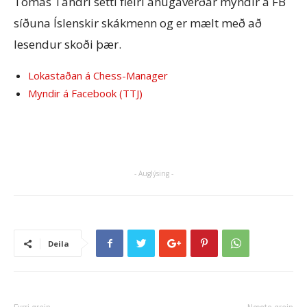
Tómas Tandri setti fleiri áhugaverðar myndir á FB
síðuna Íslenskir skákmenn og er mælt með að
lesendur skoði þær.
Lokastaðan á Chess-Manager
Myndir á Facebook (TTJ)
- Auglýsing -
Deila