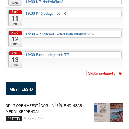
19:30
KR Hraðskákmót
Mán
ÁGÚ
19:30
Þriðjudagsmót TR
11
Þri
ÁGÚ
18:30
Æfingamót Skákskóla Íslands 2026
12
Mið
ÁGÚ
19:30
Fimmtudagsmót TR
13
Fim
Skoða mótaáætlun
MEST LESIÐ
SPLIT OPEN HEFST Í DAG – NÍU ÍSLENDINGAR
MEÐAL KEPPENDA!
6. ágúst, 2026
FRÉTTIR