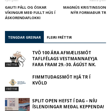
Fyrri grein
Næsta grein
GAUTI PÁLL OG ÓSKAR
MAGNÚS KRISTINSSON
VÍKINGUR MEÐ FULLT HÚS Í
NÝR FORMAÐUR TR
ÁSKORENDAFLOKKI
TENGDAR GREINAR
FLEIRI FRÉTTIR
TVÖ 100 ÁRA AFMÆLISMÓT
TAFLFÉLAGS VESTMANNAEYJA
FARA FRAM 29.-30. ÁGÚST NK.
FRÉTTIR
FIMMTUDAGSMÓT HJÁ TR Í
KVÖLD
FRÉTTIR
SPLIT OPEN HEFST Í DAG – NÍU
ÍSLENDINGAR MEÐAL KEPPENDA!