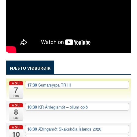
NÆSTU VIÐBURÐIR
ÁGÚ
17:30
Sumarsyrpa TR III
7
Fös
ÁGÚ
10:30
KR Árdegismót – öllum opið
8
Lau
ÁGÚ
18:30
Æfingamót Skákskóla Íslands 2026
10