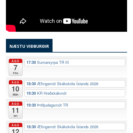
NÆSTU VIÐBURÐIR
ÁGÚ
17:30
Sumarsyrpa TR III
7
Fös
ÁGÚ
18:30
Æfingamót Skákskóla Íslands 2026
10
19:30
KR Hraðskákmót
Mán
ÁGÚ
19:30
Þriðjudagsmót TR
11
Þri
ÁGÚ
18:30
Æfingamót Skákskóla Íslands 2026
12