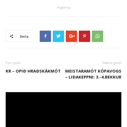
- Auglýsing -
Deila
Fyrri grein
Næsta grein
KR – OPIÐ HRAÐSKÁKMÓT
MEISTARAMÓT KÓPAVOGS
– LIÐAKEPPNI: 3.-4.BEKKUR