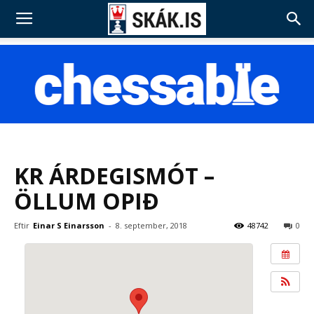
KR ÁRDEGISMÓT –
ÖLLUM OPIÐ
Eftir
Einar S Einarsson
-
8. september, 2018
48742
0