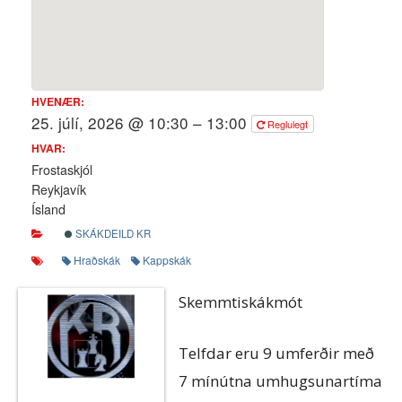
HVENÆR:
25. júlí, 2026 @ 10:30 – 13:00
Reglulegt
HVAR:
Frostaskjól
Reykjavík
Ísland
SKÁKDEILD KR
Hraðskák
Kappskák
Skemmtiskákmót
Telfdar eru 9 umferðir með
7 mínútna umhugsunartíma