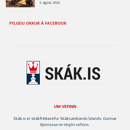
5. ágúst, 2026
FYLGDU OKKUR Á FACEBOOK
UM VEFINN
Skák.is er skákfréttavefur Skáksambands Íslands. Gunnar
Björnsson er ritsjóri vefsins.