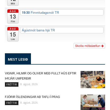
Mið
ÁGÚ
19:30
Fimmtudagsmót TR
13
Fim
ÁGÚ
Ágústmót barna hjá TR
15
Lau
Skoða mótaáætlun
MEST LESIÐ
VIGNIR, HILMIR OG OLIVER MEÐ FULLT HÚS EFTIR
ÞRJÁR UMFERÐIR
8. ágúst, 2026
FRÉTTIR
FJÓRIR ÍSLENDINGAR AÐ TAFLI Í PRAG
8. ágúst, 2026
FRÉTTIR