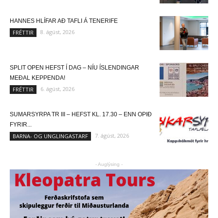
HANNES HLÍFAR AÐ TAFLI Á TENERIFE
8. ágúst, 2026
FRÉTTIR
SPLIT OPEN HEFST Í DAG – NÍU ÍSLENDINGAR
MEÐAL KEPPENDA!
6. ágúst, 2026
FRÉTTIR
SUMARSYRPA TR III – HEFST KL. 17.30 – ENN OPIÐ
FYRIR...
7. ágúst, 2026
BARNA- OG UNGLINGASTARF
- Auglýsing -