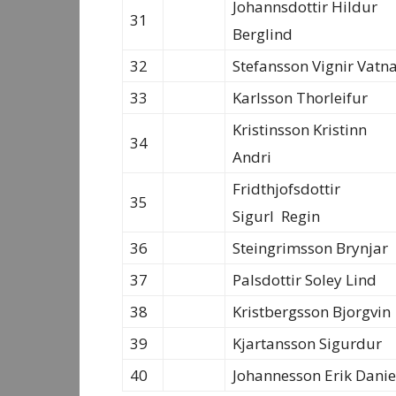
Johannsdottir Hildur
31
Berglind
32
Stefansson Vignir Vatn
33
Karlsson Thorleifur
Kristinsson Kristinn
34
Andri
Fridthjofsdottir
35
Sigurl Regin
36
Steingrimsson Brynjar
37
Palsdottir Soley Lind
38
Kristbergsson Bjorgvin
39
Kjartansson Sigurdur
40
Johannesson Erik Danie