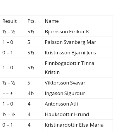
Result
Pts.
Name
½ – ½
5½
Bjornsson Eirikur K
1 – 0
5
Palsson Svanberg Mar
0 – 1
5½
Kristinsson Bjarni Jens
Finnbogadottir Tinna
1 – 0
5½
Kristin
½ – ½
5
Viktorsson Svavar
– – +
4½
Ingason Sigurdur
1 – 0
4
Antonsson Atli
½ – ½
4
Hauksdottir Hrund
0 – 1
4
Kristinardottir Elsa Maria