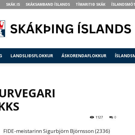
SKÁK.IS
SKÁKSAMBAND ÍSLANDS
TÍMARITIÐ SKÁK
ÍSLANDSMÓT
G
LANDSLIÐSFLOKKUR
ÁSKORENDAFLOKKUR
ÍSLANDS
Skákþing
GURVEGARI
KKS
Íslands
1127
0
FIDE-meistarinn Sigurbjörn Björnsson (2336)