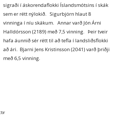
sigraði í áskorendaflokki Íslandsmótsins í skák
sem er rétt nýlokið. Sigurbjörn hlaut 8
vinninga í níu skákum. Annar varð Jón Árni
Halldórsson (2189) með 7,5 vinning. Þeir tveir
hafa áunnið sér rétt til að tefla í landsliðsflokki
að ári. Bjarni Jens Kristinsson (2041) varð þriðji
með 6,5 vinning.
tir