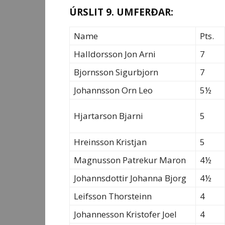
ÚRSLIT 9. UMFERÐAR:
Name
Pts.
Halldorsson Jon Arni
7
Bjornsson Sigurbjorn
7
Johannsson Orn Leo
5½
Hjartarson Bjarni
5
Hreinsson Kristjan
5
Magnusson Patrekur Maron
4½
Johannsdottir Johanna Bjorg
4½
Leifsson Thorsteinn
4
Johannesson Kristofer Joel
4