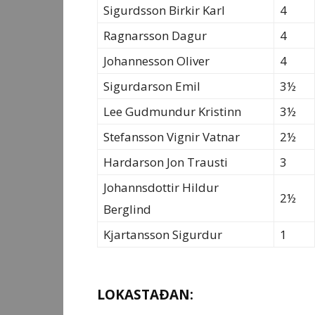
Sigurdsson Birkir Karl
4
Ragnarsson Dagur
4
Johannesson Oliver
4
Sigurdarson Emil
3½
Lee Gudmundur Kristinn
3½
Stefansson Vignir Vatnar
2½
Hardarson Jon Trausti
3
Johannsdottir Hildur
2½
Berglind
Kjartansson Sigurdur
1
LOKASTAÐAN: