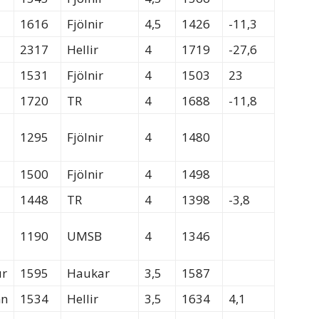
1616
Fjölnir
4,5
1426
-11,3
2317
Hellir
4
1719
-27,6
1531
Fjölnir
4
1503
23
1720
TR
4
1688
-11,8
1295
Fjölnir
4
1480
1500
Fjölnir
4
1498
1448
TR
4
1398
-3,8
1190
UMSB
4
1346
ur
1595
Haukar
3,5
1587
nn
1534
Hellir
3,5
1634
4,1