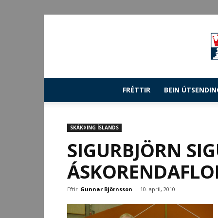
FRÉTTIR
BEIN ÚTSENDIN
SKÁKÞING ÍSLANDS
SIGURBJÖRN SI
ÁSKORENDAFLO
Eftir
Gunnar Björnsson
-
10. apríl, 2010