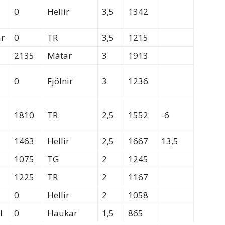
0
Hellir
3,5
1342
ar
0
TR
3,5
1215
2135
Mátar
3
1913
0
Fjölnir
3
1236
1810
TR
2,5
1552
-6
1463
Hellir
2,5
1667
13,5
1075
TG
2
1245
1225
TR
2
1167
0
Hellir
2
1058
l
0
Haukar
1,5
865