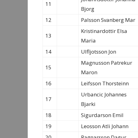
11
Bjorg
12
Palsson Svanberg Mar
Kristinardottir Elsa
13
Maria
14
Ulfljotsson Jon
Magnusson Patrekur
15
Maron
16
Leifsson Thorsteinn
Urbancic Johannes
17
Bjarki
18
Sigurdarson Emil
19
Leosson Atli Johann
20
Ragnarsson Dagur