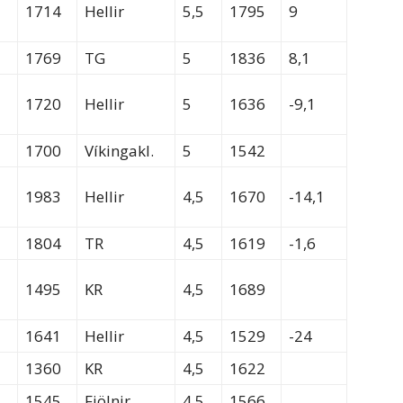
1714
Hellir
5,5
1795
9
1769
TG
5
1836
8,1
1720
Hellir
5
1636
-9,1
1700
Víkingakl.
5
1542
1983
Hellir
4,5
1670
-14,1
1804
TR
4,5
1619
-1,6
1495
KR
4,5
1689
1641
Hellir
4,5
1529
-24
1360
KR
4,5
1622
1545
Fjölnir
4,5
1566