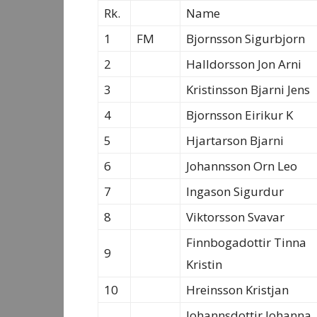
Rk.
Name
1
FM
Bjornsson Sigurbjorn
2
Halldorsson Jon Arni
3
Kristinsson Bjarni Jens
4
Bjornsson Eirikur K
5
Hjartarson Bjarni
6
Johannsson Orn Leo
7
Ingason Sigurdur
8
Viktorsson Svavar
Finnbogadottir Tinna
9
Kristin
10
Hreinsson Kristjan
Johannsdottir Johanna