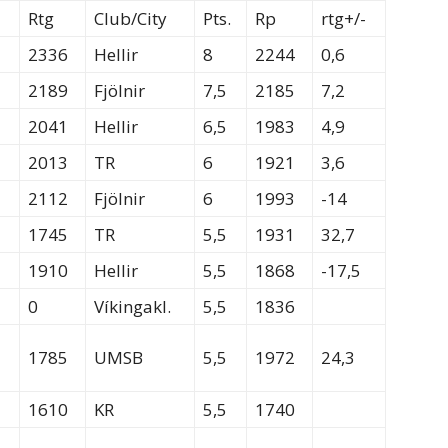
Rtg
Club/City
Pts.
Rp
rtg+/-
2336
Hellir
8
2244
0,6
2189
Fjölnir
7,5
2185
7,2
2041
Hellir
6,5
1983
4,9
2013
TR
6
1921
3,6
2112
Fjölnir
6
1993
-14
1745
TR
5,5
1931
32,7
1910
Hellir
5,5
1868
-17,5
0
Víkingakl.
5,5
1836
1785
UMSB
5,5
1972
24,3
1610
KR
5,5
1740