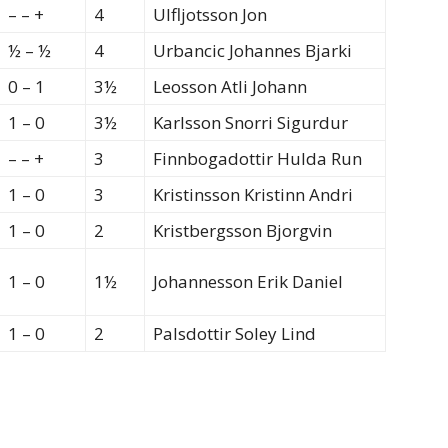
– – +
4
Ulfljotsson Jon
½ – ½
4
Urbancic Johannes Bjarki
0 – 1
3½
Leosson Atli Johann
1 – 0
3½
Karlsson Snorri Sigurdur
– – +
3
Finnbogadottir Hulda Run
1 – 0
3
Kristinsson Kristinn Andri
1 – 0
2
Kristbergsson Bjorgvin
1 – 0
1½
Johannesson Erik Daniel
1 – 0
2
Palsdottir Soley Lind