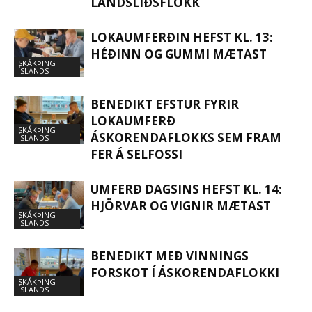
LANDSLIÐSFLOKK
LOKAUMFERÐIN HEFST KL. 13:
HÉÐINN OG GUMMI MÆTAST
SKÁKÞING
ÍSLANDS
BENEDIKT EFSTUR FYRIR
LOKAUMFERÐ
SKÁKÞING
ÁSKORENDAFLOKKS SEM FRAM
ÍSLANDS
FER Á SELFOSSI
UMFERÐ DAGSINS HEFST KL. 14:
HJÖRVAR OG VIGNIR MÆTAST
SKÁKÞING
ÍSLANDS
BENEDIKT MEÐ VINNINGS
FORSKOT Í ÁSKORENDAFLOKKI
SKÁKÞING
ÍSLANDS