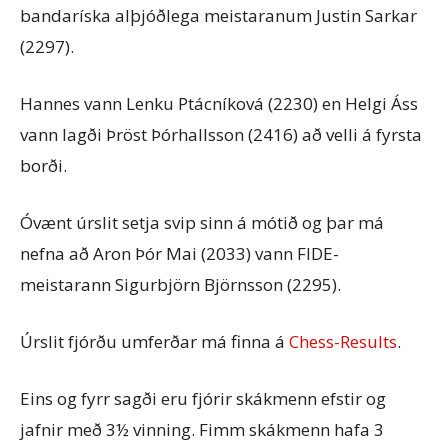
bandaríska alþjóðlega meistaranum Justin Sarkar
(2297).
Hannes vann Lenku Ptácníková (2230) en Helgi Áss
vann lagði Þröst Þórhallsson (2416) að velli á fyrsta
borði.
Óvænt úrslit setja svip sinn á mótið og þar má
nefna að Aron Þór Mai (2033) vann FIDE-
meistarann Sigurbjörn Björnsson (2295).
Úrslit fjórðu umferðar má finna á
Chess-Results
.
Eins og fyrr sagði eru fjórir skákmenn efstir og
jafnir með 3½ vinning. Fimm skákmenn hafa 3