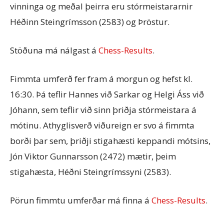
vinninga og meðal þeirra eru stórmeistararnir
Héðinn Steingrímsson (2583) og Þröstur.
Stöðuna má nálgast á
Chess-Results
.
Fimmta umferð fer fram á morgun og hefst kl.
16:30. Þá teflir Hannes við Sarkar og Helgi Áss við
Jóhann, sem teflir við sinn þriðja stórmeistara á
mótinu. Athyglisverð viðureign er svo á fimmta
borði þar sem, þriðji stigahæsti keppandi mótsins,
Jón Viktor Gunnarsson (2472) mætir, þeim
stigahæsta, Héðni Steingrímssyni (2583).
Pörun fimmtu umferðar má finna á
Chess-Results
.