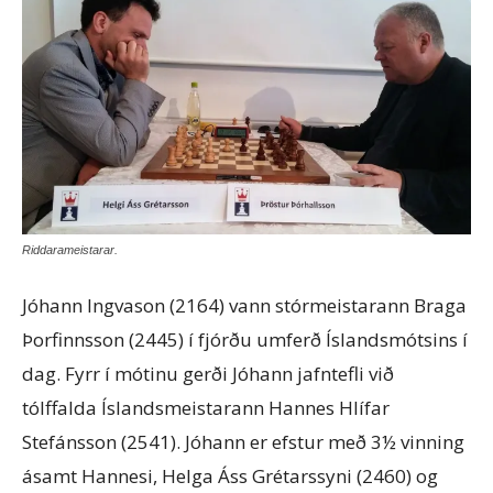
Riddarameistarar.
Jóhann Ingvason (2164) vann stórmeistarann Braga
Þorfinnsson (2445) í fjórðu umferð Íslandsmótsins í
dag. Fyrr í mótinu gerði Jóhann jafntefli við
tólffalda Íslandsmeistarann Hannes Hlífar
Stefánsson (2541). Jóhann er efstur með 3½ vinning
ásamt Hannesi, Helga Áss Grétarssyni (2460) og