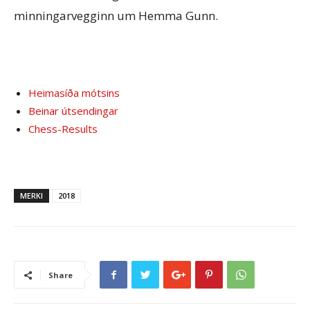
minningarvegginn um Hemma Gunn.
Heimasíða mótsins
Beinar útsendingar
Chess-Results
MERKI
2018
Share