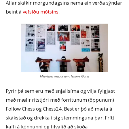
Allar skákir morgundagsins nema ein verða sýndar
beint á
vefsíðu mótsins
.
Minningarveggur um Hemma Gunn
Fyrir þá sem eru með snjallsíma og vilja fylgjast
með mælir ritstjóri með forritunum (öppunum)
Follow Chess og Chess24. Best er þó að mæta á
skákstað og drekka í sig stemminguna þar. Frítt
kaffi á könnunni og tilvalið að skoða