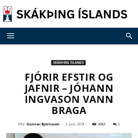
Skákþing
SKÁKÞING ÍSLANDS
Íslands
FJÓRIR EFSTIR OG
JAFNIR – JÓHANN
INGVASON VANN
BRAGA
Eftir
Gunnar Björnsson
-
3. júní, 2018
2082
0