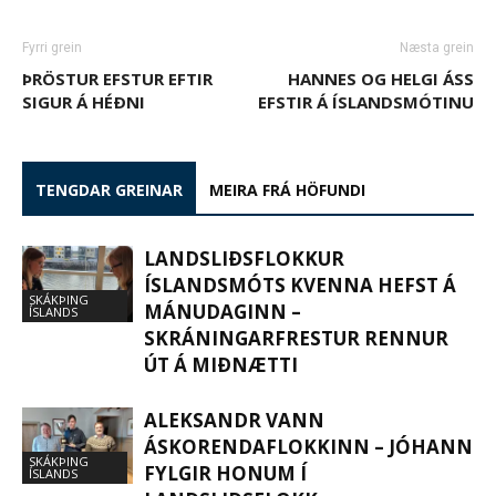
Fyrri grein
Næsta grein
ÞRÖSTUR EFSTUR EFTIR
HANNES OG HELGI ÁSS
SIGUR Á HÉÐNI
EFSTIR Á ÍSLANDSMÓTINU
TENGDAR GREINAR
MEIRA FRÁ HÖFUNDI
LANDSLIÐSFLOKKUR
ÍSLANDSMÓTS KVENNA HEFST Á
SKÁKÞING
MÁNUDAGINN –
ÍSLANDS
SKRÁNINGARFRESTUR RENNUR
ÚT Á MIÐNÆTTI
ALEKSANDR VANN
ÁSKORENDAFLOKKINN – JÓHANN
SKÁKÞING
FYLGIR HONUM Í
ÍSLANDS