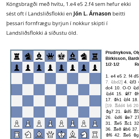
Kóngsbragði með hvítu, 1.e4 e5 2.f4 sem hefur ekki
sést oft í Landsliðsflokki en
Jón L. Árnason
beitti
þessari fornfrægu byrjun í nokkur skipti í
Landsliðsflokki á síðustu öld.