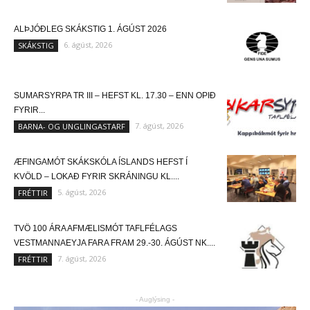
ALÞJÓÐLEG SKÁKSTIG 1. ÁGÚST 2026
6. ágúst, 2026
SKÁKSTIG
SUMARSYRPA TR III – HEFST KL. 17.30 – ENN OPIÐ
FYRIR...
7. ágúst, 2026
BARNA- OG UNGLINGASTARF
ÆFINGAMÓT SKÁKSKÓLA ÍSLANDS HEFST Í
KVÖLD – LOKAÐ FYRIR SKRÁNINGU KL....
5. ágúst, 2026
FRÉTTIR
TVÖ 100 ÁRA AFMÆLISMÓT TAFLFÉLAGS
VESTMANNAEYJA FARA FRAM 29.-30. ÁGÚST NK....
7. ágúst, 2026
FRÉTTIR
- Auglýsing -