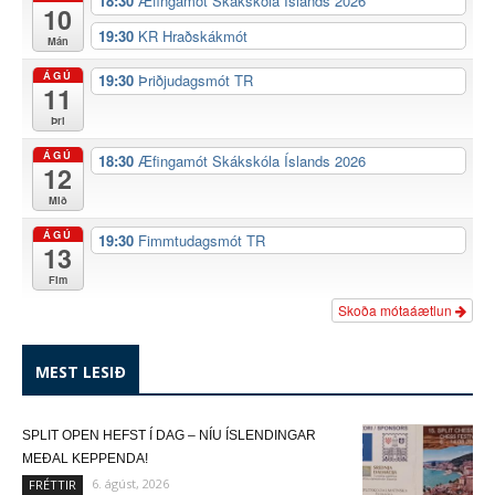
18:30
Æfingamót Skákskóla Íslands 2026
10
19:30
KR Hraðskákmót
Mán
ÁGÚ
19:30
Þriðjudagsmót TR
11
Þri
ÁGÚ
18:30
Æfingamót Skákskóla Íslands 2026
12
Mið
ÁGÚ
19:30
Fimmtudagsmót TR
13
Fim
Skoða mótaáætlun
MEST LESIÐ
SPLIT OPEN HEFST Í DAG – NÍU ÍSLENDINGAR
MEÐAL KEPPENDA!
6. ágúst, 2026
FRÉTTIR