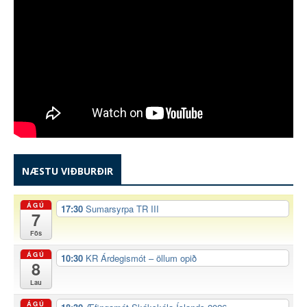
NÆSTU VIÐBURÐIR
ÁGÚ
17:30
Sumarsyrpa TR III
7
Fös
ÁGÚ
10:30
KR Árdegismót – öllum opið
8
Lau
ÁGÚ