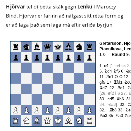
Hjörvar
tefldi þétta skák gegn
Lenku
í Maroczy
Bind. Hjörvar er farinn að nálgast sitt rétta form og
er að laga það sem laga má eftir erfiða byrjun.