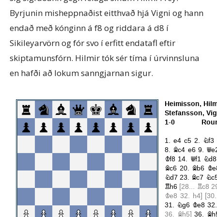
Byrjunin misheppnaðist eitthvað hjá Vigni og hann
endað með kónginn á f8 og riddara á d8 í
Sikileyarvörn og fór svo í erfitt endatafl eftir
skiptamunsfórn. Hilmir tók sér tíma í úrvinnsluna
en hafði að lokum sanngjarnan sigur.