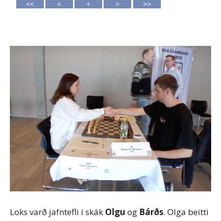
Loks varð jafntefli í skák
Olgu
og
Bárðs
. Olga beitti