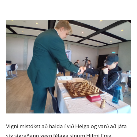
Vigni mistókst að halda í við Helga og varð að játa
sig sigraðann gegn félaga sínum Hilmi Frey.