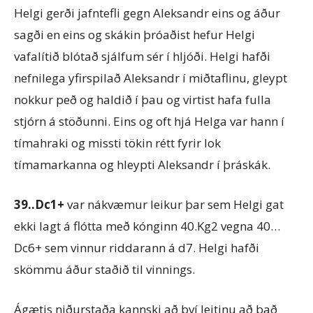
Helgi gerði jafntefli gegn Aleksandr eins og áður
sagði en eins og skákin þróaðist hefur Helgi
vafalítið blótað sjálfum sér í hljóði. Helgi hafði
nefnilega yfirspilað Aleksandr í miðtaflinu, gleypt
nokkur peð og haldið í þau og virtist hafa fulla
stjórn á stöðunni. Eins og oft hjá Helga var hann í
tímahraki og missti tökin rétt fyrir lok
tímamarkanna og hleypti Aleksandr í þráskák.
39..Dc1+
var nákvæmur leikur þar sem Helgi gat
ekki lagt á flótta með kónginn 40.Kg2 vegna 40…
Dc6+ sem vinnur riddarann á d7. Helgi hafði
skömmu áður staðið til vinnings.
Ágætis niðurstaða kannski að því leitinu að það