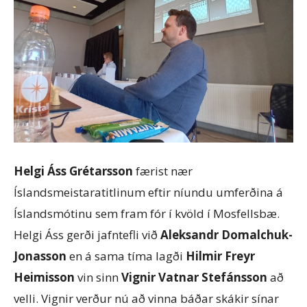
Helgi Áss Grétarsson
færist nær
Íslandsmeistaratitlinum eftir níundu umferðina á
Íslandsmótinu sem fram fór í kvöld í Mosfellsbæ.
Helgi Áss gerði jafntefli við
Aleksandr Domalchuk-
Jonasson
en á sama tíma lagði
Hilmir Freyr
Heimisson
vin sinn
Vignir Vatnar Stefánsson
að
velli. Vignir verður nú að vinna báðar skákir sínar