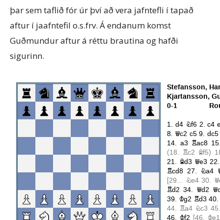
þar sem taflið fór úr því að vera jafntefli í tapað
aftur í jaafntefil o.s.frv. Á endanum komst
Guðmundur aftur á réttu brautina og hafði
sigurinn.