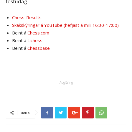
föstudag.
Chess-Results
Skákskýringar á YouTube (hefjast á milli 16:30-17:00)
Beint á
Chess.com
Beint á
Lichess
Beint á
Chessbase
- Auglýsing -
Deila