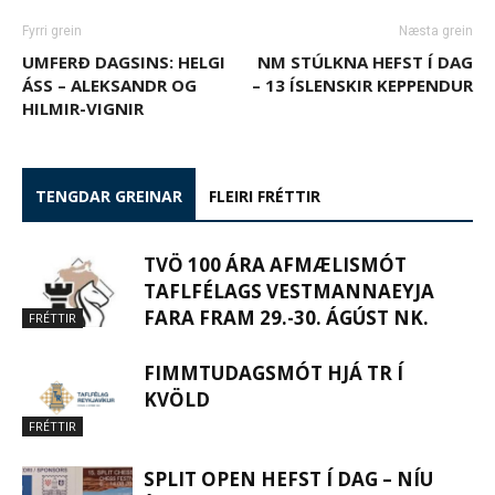
Fyrri grein
Næsta grein
UMFERÐ DAGSINS: HELGI
NM STÚLKNA HEFST Í DAG
ÁSS – ALEKSANDR OG
– 13 ÍSLENSKIR KEPPENDUR
HILMIR-VIGNIR
TENGDAR GREINAR
FLEIRI FRÉTTIR
TVÖ 100 ÁRA AFMÆLISMÓT
TAFLFÉLAGS VESTMANNAEYJA
FARA FRAM 29.-30. ÁGÚST NK.
FRÉTTIR
FIMMTUDAGSMÓT HJÁ TR Í
KVÖLD
FRÉTTIR
SPLIT OPEN HEFST Í DAG – NÍU