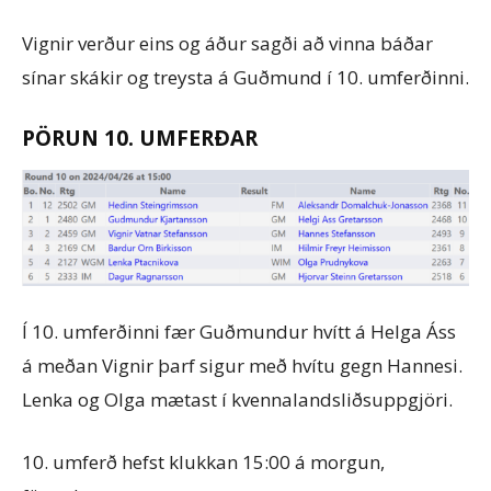
Vignir verður eins og áður sagði að vinna báðar
sínar skákir og treysta á Guðmund í 10. umferðinni.
PÖRUN 10. UMFERÐAR
Í 10. umferðinni fær Guðmundur hvítt á Helga Áss
á meðan Vignir þarf sigur með hvítu gegn Hannesi.
Lenka og Olga mætast í kvennalandsliðsuppgjöri.
10. umferð hefst klukkan 15:00 á morgun,