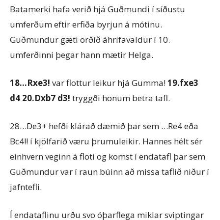
Batamerki hafa verið hjá Guðmundi í síðustu
umferðum eftir erfiða byrjun á mótinu.
Guðmundur gæti orðið áhrifavaldur í 10.
umferðinni þegar hann mætir Helga.
18…Rxe3!
var flottur leikur hjá Gumma!
19.fxe3
d4 20.Dxb7 d3!
tryggði honum betra tafl.
28…De3+ hefði klárað dæmið þar sem …Re4 eða
Bc4!! í kjölfarið væru þrumuleikir. Hannes hélt sér
einhvern veginn á floti og komst í endatafl þar sem
Guðmundur var í raun búinn að missa taflið niður í
jafntefli.
Í endataflinu urðu svo óþarflega miklar sviptingar