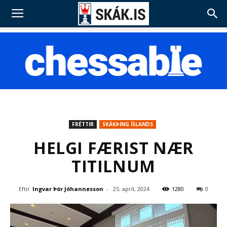
FRÉTTIR
SKÁKÞING ÍSLANDS
HELGI FÆRIST NÆR
TITILNUM
Eftir
Ingvar Þór Jóhannesson
-
25. apríl, 2024
1280
0